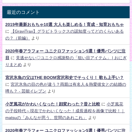
最近のコメント
2019年最新おもちゃ10選 大人も楽しめる！育成・知育おもちゃ
に
【GraviTrax】グラビトラックスの認知度ってどのくらいある
の？（前編）
より
2020年春アラフォー ユニクロファッション5選！優秀パンツに注
目
に
見逃せない♡ユニクロ感謝祭の「狙い目アイテム」 | おにぎ
りまとめ
より
宮沢氷魚の父はTHE BOOM宮沢和史でそっくり！ 歌も上手い？
に
宮沢氷魚の目の色が違う？両親は有名人＆熱愛彼女との結婚の
噂も？ - 芸能イレブン
より
小芝風花がかわいくなった！顔変わった？昔と比較
に
小芝風花
の子役時代～現在でかわいくなった！成長過程を画像で比較！｜
matsuの「みんなが思う、世間のあれこれ」
より
2020年春アラフォー ユニクロファッション5選！優秀パンツに注