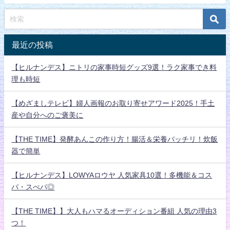
最近の投稿
【ヒルナンデス】ニトリの家事時短グッズ9選！ラク家事でき料
理も時短
【めざましテレビ】婦人画報のお取り寄せアワード2025！手土
産や自分へのご褒美に
【THE TIME】発酵あんこの作り方！腸活＆栄養バッチリ！炊飯
器で簡単
【ヒルナンデス】LOWYAロウヤ 人気家具10選！多機能＆コス
パ・スぺパ◎
【THE TIME】】大人もハマるオーディション番組 人気の理由3
つ！