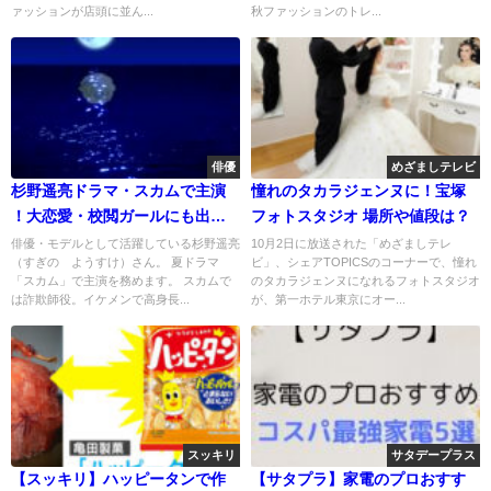
ァッションが店頭に並ん...
秋ファッションのトレ...
俳優
めざましテレビ
杉野遥亮ドラマ・スカムで主演
憧れのタカラジェンヌに！宝塚
！大恋愛・校閲ガールにも出演
フォトスタジオ 場所や値段は？
してた
俳優・モデルとして活躍している杉野遥亮
10月2日に放送された「めざましテレ
（すぎの ようすけ）さん。 夏ドラマ
ビ」、シェアTOPICSのコーナーで、憧れ
「スカム」で主演を務めます。 スカムで
のタカラジェンヌになれるフォトスタジオ
は詐欺師役。イケメンで高身長...
が、第一ホテル東京にオー...
スッキリ
サタデープラス
【スッキリ】ハッピータンで作
【サタプラ】家電のプロおすす