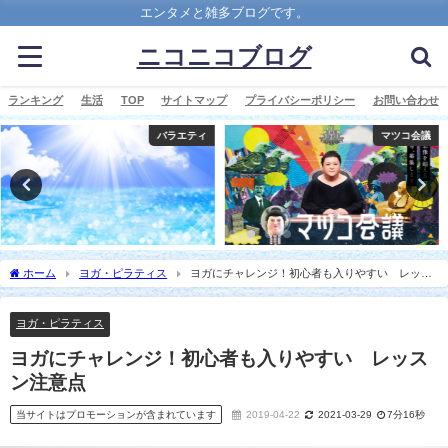
エンタメと雑多ブログです。
ニコニコブログ
ランキング
生活
TOP
サイトマップ
プライバシーポリシー
お問い合わせ
マツコ会議
めざましテレビ
ホーム
ヨガ・ピラティス
ヨガにチャレンジ！初心者も入りやすい レッス
ン注意点
ヨガ・ピラティス
ヨガにチャレンジ！初心者も入りやすい レッス
ン注意点
当サイトはプロモーションが含まれています
2019-04-22
2021-03-29
7分16秒