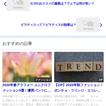
ヨガのおススメの服装は？ウェアは何が良い？
ピラティスって？ピラティスの効果は？
おすすめの記事
ファッション
ZIP
2020年春アラフォー ユニクロフ
【ZIP】2020年秋ファッション！
ァッション5選！優秀パンツに注
ポンチョ・フリンジ・エコレザ
目
ー
今年の春ファッションをユニクロの店員さ
9月4日に放送された「ZIP」、”キテル
んが紹介していました。 30代から50代の
ネ”のコーナーで、2020年の秋ファッショ
女性におススメの、若見え・細見えの春フ
ンの注目アイテムを紹介していました。