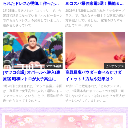
られたドレスが秀逸！作った理
めコスパ最強家電5選！機能＆価
由は？
格◎
1月25日に放送された「スッキリ」で、今
2025年3月29日に放送された「サタデープ
SNSで話題になっている「ハッピーターン
ラス」で、買わなきゃ損！？な家電の選び
で作られたドレス」を紹介していました。
方を紹介していました。 家電をひたすら
組み合わさっていて、...
試して18年、約1万...
マツコ会議
ヒルナンデス
[マツコ会議] オパールへ潜入!裏
高野豆腐パウダー食べるだけダ
原宿 昭和レトロが女子高生に大
イエット！方法や効果は？
人気
9月28日に放送された「マツコ会議」 今回
12月16日に放送された「ヒルナンデス」
は、裏原宿で女子高生に人気！昭和レトロ
で、3週間本当にやってみてガチ検証！頑
ファッション、ということで、原宿の明治
張らないダイエットは効くのか？女芸人が
通りから入ってすぐのと...
チャレンジしていました。...