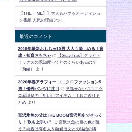
【THE TIME】】大人もハマるオーディショ
ン番組 人気の理由3つ！
最近のコメント
2019年最新おもちゃ10選 大人も楽しめる！育
成・知育おもちゃ
に
【GraviTrax】グラビト
ラックスの認知度ってどのくらいあるの？
（前編）
より
2020年春アラフォー ユニクロファッション5
選！優秀パンツに注目
に
見逃せない♡ユニク
ロ感謝祭の「狙い目アイテム」 | おにぎりま
とめ
より
宮沢氷魚の父はTHE BOOM宮沢和史でそっく
り！ 歌も上手い？
に
宮沢氷魚の目の色が違
う？両親は有名人＆熱愛彼女との結婚の噂