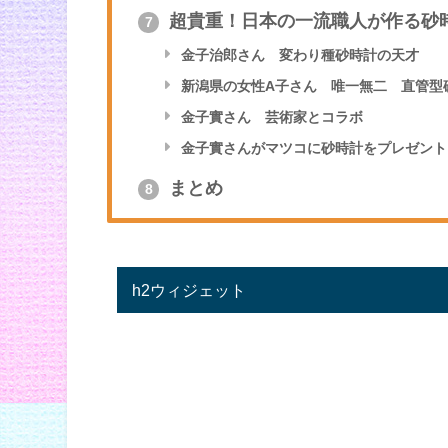
超貴重！日本の一流職人が作る砂
7
金子治郎さん 変わり種砂時計の天才
新潟県の女性A子さん 唯一無二 直管型
金子實さん 芸術家とコラボ
金子實さんがマツコに砂時計をプレゼント
まとめ
8
h2ウィジェット