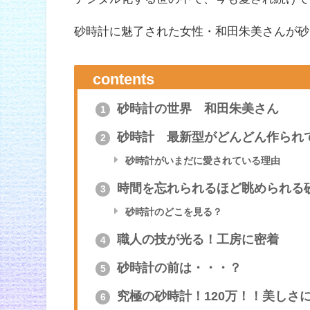
砂時計に魅了された女性・和田朱美さんが砂
contents
砂時計の世界 和田朱美さん
1
砂時計 最新型がどんどん作られ
2
砂時計がいまだに愛されている理由
時間を忘れられるほど眺められる
3
砂時計のどこを見る？
職人の技が光る！工房に密着
4
砂時計の前は・・・？
5
究極の砂時計！120万！！美しさ
6