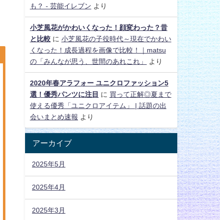
も？ - 芸能イレブン
より
小芝風花がかわいくなった！顔変わった？昔
と比較
に
小芝風花の子役時代～現在でかわい
くなった！成長過程を画像で比較！｜matsu
の「みんなが思う、世間のあれこれ」
より
2020年春アラフォー ユニクロファッション5
選！優秀パンツに注目
に
買って正解◎夏まで
使える優秀「ユニクロアイテム」 | 話題の出
会いまとめ速報
より
アーカイブ
2025年5月
2025年4月
2025年3月