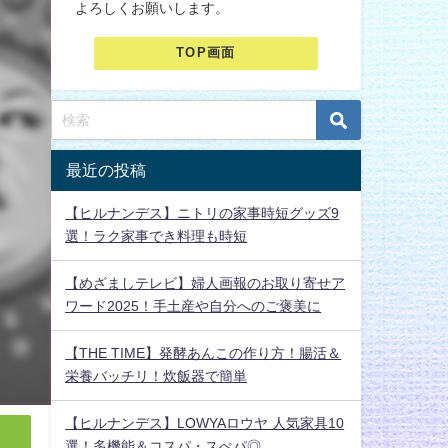
よろしくお願いします。
TOP画面
最近の投稿
【ヒルナンデス】ニトリの家事時短グッズ9
選！ラク家事でき料理も時短
【めざましテレビ】婦人画報のお取り寄せア
ワード2025！手土産や自分へのご褒美に
【THE TIME】発酵あんこの作り方！腸活＆
栄養バッチリ！炊飯器で簡単
【ヒルナンデス】LOWYAロウヤ 人気家具10
選！多機能＆コスパ・スぺパ◎