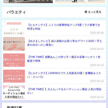
バラエティ
もっと見る
【ヒルナンデス】ニトリの家事時短グッズ9選！ラク家事でき
料理も時短
2025-05-09
【めざましテレビ】婦人画報のお取り寄せアワード2025！手土
産や自分へのご褒美に
2025-04-22
【THE TIME】発酵あんこの作り方！腸活＆栄養バッチリ！炊
飯器で簡単
2025-04-22
【ヒルナンデス】LOWYAロウヤ 人気家具10選！多機能＆コス
パ・スぺパ◎
2025-04-22
【THE TIME】】大人もハマるオーディション番組 人気の理由
3つ！
2025-04-21
新着記事