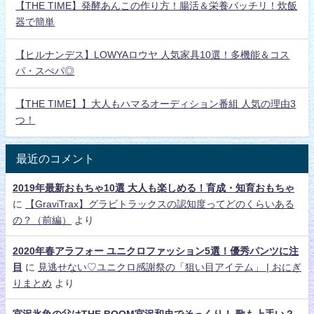
【THE TIME】発酵あんこの作り方！腸活＆栄養バッチリ！炊飯
器で簡単
【ヒルナンデス】LOWYAロウヤ 人気家具10選！多機能＆コス
パ・スぺパ◎
【THE TIME】】大人もハマるオーディション番組 人気の理由3
つ！
最近のコメント
2019年最新おもちゃ10選 大人も楽しめる！育成・知育おもちゃ
に
【GraviTrax】グラビトラックスの認知度ってどのくらいある
の？（前編）
より
2020年春アラフォー ユニクロファッション5選！優秀パンツに注
目
に
見逃せない♡ユニクロ感謝祭の「狙い目アイテム」 | おにぎ
りまとめ
より
宮沢氷魚の父はTHE BOOM宮沢和史でそっくり！ 歌も上手い？