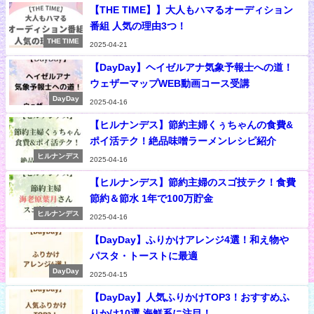
【THE TIME】】大人もハマるオーディション
番組 人気の理由3つ！
THE TIME
2025-04-21
【DayDay】ヘイゼルアナ気象予報士への道！
ウェザーマップWEB動画コース受講
DayDay
2025-04-16
【ヒルナンデス】節約主婦くぅちゃんの食費&
ポイ活テク！絶品味噌ラーメンレシピ紹介
ヒルナンデス
2025-04-16
【ヒルナンデス】節約主婦のスゴ技テク！食費
節約＆節水 1年で100万貯金
ヒルナンデス
2025-04-16
【DayDay】ふりかけアレンジ4選！和え物や
パスタ・トーストに最適
DayDay
2025-04-15
【DayDay】人気ふりかけTOP3！おすすめふ
りかけ10選 海鮮系に注目！