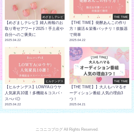
めざましテレビ
THE TIME
【めざましテレビ】婦人画報のお
【THE TIME】発酵あんこの作り
取り寄せアワード2025！手土産や
方！腸活＆栄養バッチリ！炊飯器
自分へのご褒美に
で簡単
2025.04.22
2025.04.22
ヒルナンデス
THE TIME
【ヒルナンデス】LOWYAロウヤ
【THE TIME】】大人もハマるオ
人気家具10選！多機能＆コスパ・
ーディション番組 人気の理由3
スぺパ◎
つ！
2025.04.22
2025.04.21
ニコニコブログ All Rights Reserved.