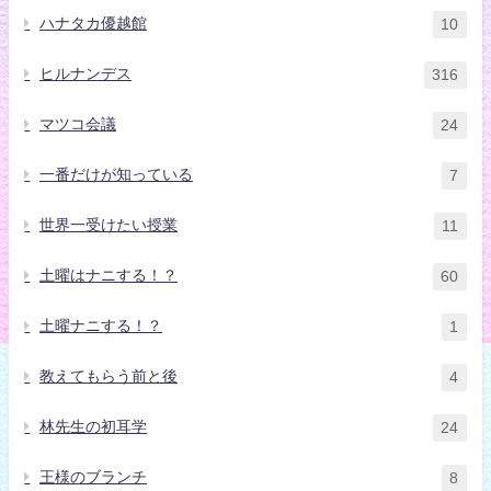
ハナタカ優越館
10
ヒルナンデス
316
マツコ会議
24
一番だけが知っている
7
世界一受けたい授業
11
土曜はナニする！？
60
土曜ナニする！？
1
教えてもらう前と後
4
林先生の初耳学
24
王様のブランチ
8