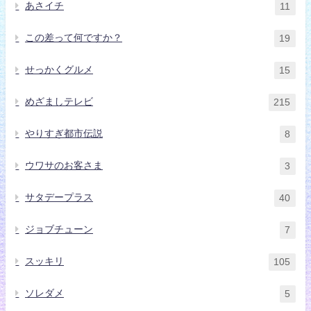
あさイチ
11
この差って何ですか？
19
せっかくグルメ
15
めざましテレビ
215
やりすぎ都市伝説
8
ウワサのお客さま
3
サタデープラス
40
ジョブチューン
7
スッキリ
105
ソレダメ
5