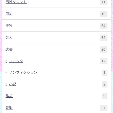
男性タレント
11
節約
19
美容
64
芸人
62
読書
20
コミック
12
ノンフィクション
1
小説
2
防災
9
音楽
57