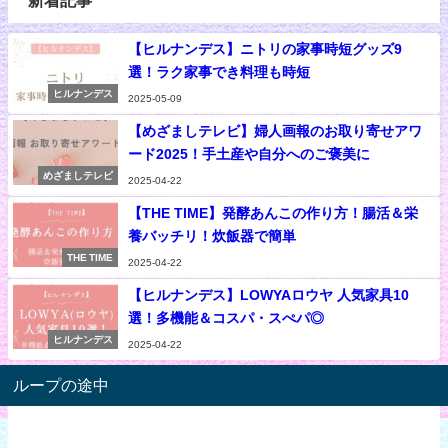
【ヒルナンデス】ニトリの家事時短グッズ9
選！ラク家事でき料理も時短
ヒルナンデス
2025-05-09
【めざましテレビ】婦人画報のお取り寄せアワ
ード2025！手土産や自分へのご褒美に
めざましテレビ
2025-04-22
【THE TIME】発酵あんこの作り方！腸活＆栄
養バッチリ！炊飯器で簡単
THE TIME
2025-04-22
【ヒルナンデス】LOWYAロウヤ 人気家具10
選！多機能＆コスパ・スぺパ◎
ヒルナンデス
2025-04-22
ループの途中