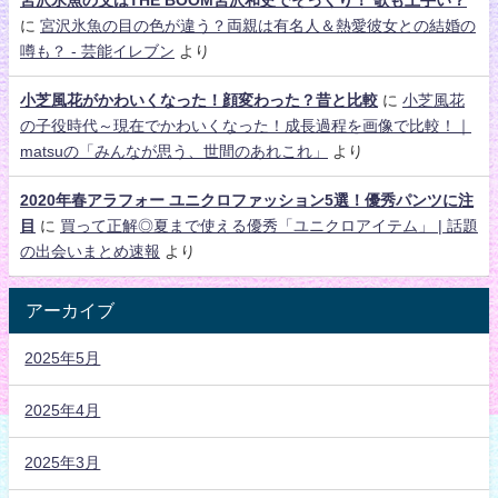
に
宮沢氷魚の目の色が違う？両親は有名人＆熱愛彼女との結婚の
噂も？ - 芸能イレブン
より
小芝風花がかわいくなった！顔変わった？昔と比較
に
小芝風花
の子役時代～現在でかわいくなった！成長過程を画像で比較！｜
matsuの「みんなが思う、世間のあれこれ」
より
2020年春アラフォー ユニクロファッション5選！優秀パンツに注
目
に
買って正解◎夏まで使える優秀「ユニクロアイテム」 | 話題
の出会いまとめ速報
より
アーカイブ
2025年5月
2025年4月
2025年3月