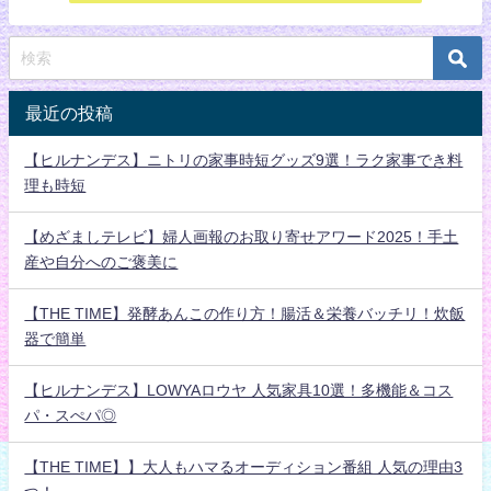
最近の投稿
【ヒルナンデス】ニトリの家事時短グッズ9選！ラク家事でき料
理も時短
【めざましテレビ】婦人画報のお取り寄せアワード2025！手土
産や自分へのご褒美に
【THE TIME】発酵あんこの作り方！腸活＆栄養バッチリ！炊飯
器で簡単
【ヒルナンデス】LOWYAロウヤ 人気家具10選！多機能＆コス
パ・スぺパ◎
【THE TIME】】大人もハマるオーディション番組 人気の理由3