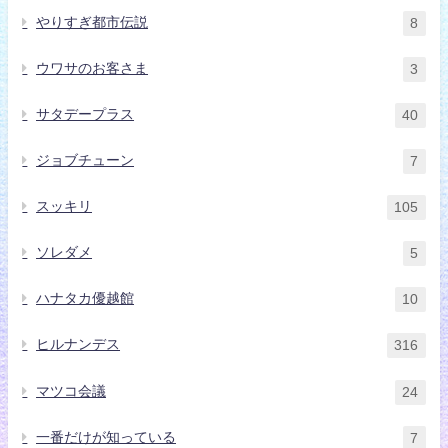
やりすぎ都市伝説
8
ウワサのお客さま
3
サタデープラス
40
ジョブチューン
7
スッキリ
105
ソレダメ
5
ハナタカ優越館
10
ヒルナンデス
316
マツコ会議
24
一番だけが知っている
7