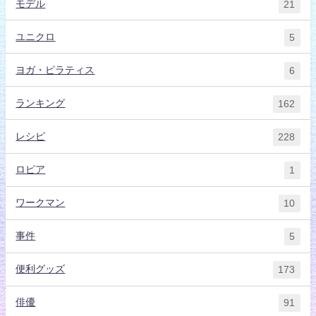
モデル
21
ユニクロ
5
ヨガ・ピラティス
6
ランキング
162
レシピ
228
ロピア
1
ワークマン
10
事件
5
便利グッズ
173
俳優
91