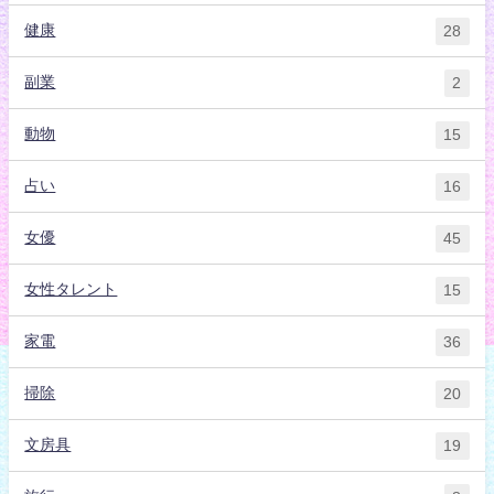
健康
28
副業
2
動物
15
占い
16
女優
45
女性タレント
15
家電
36
掃除
20
文房具
19