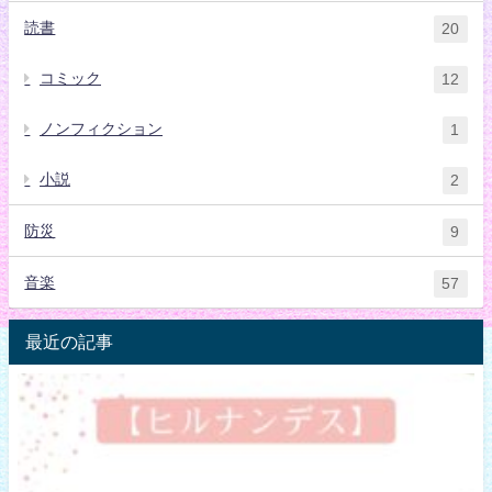
読書
20
コミック
12
ノンフィクション
1
小説
2
防災
9
音楽
57
最近の記事