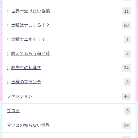
世界一受けたい授業
11
土曜はナニする！？
60
土曜ナニする！？
1
教えてもらう前と後
4
林先生の初耳学
24
王様のブランチ
8
ファッション
46
ブログ
5
マツコの知らない世界
29