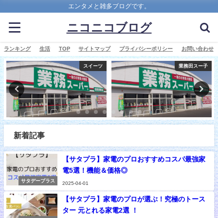
エンタメと雑多ブログです。
ニコニコブログ
ランキング
生活
TOP
サイトマップ
プライバシーポリシー
お問い合わせ
業務田スー子
マツコ会議
新着記事
【サタプラ】家電のプロおすすめコスパ最強家
電5選！機能＆価格◎
サタデープラス
2025-04-01
【サタプラ】家電のプロが選ぶ！究極のトース
ター 元とれる家電2選 ！