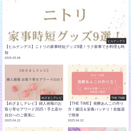
ヒルナンデス
【ヒルナンデス】ニトリの家事時短グッズ9選！ラク家事でき料理も時
短
2025.05.09
めざましテレビ
THE TIME
【めざましテレビ】婦人画報のお
【THE TIME】発酵あんこの作り
取り寄せアワード2025！手土産や
方！腸活＆栄養バッチリ！炊飯器
自分へのご褒美に
で簡単
2025.04.22
2025.04.22