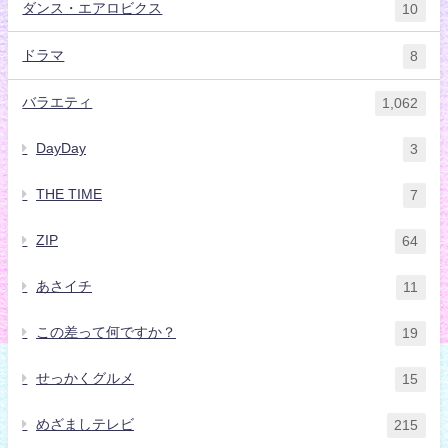
ダンス・エアロビクス
10
ドラマ
8
バラエティ
1,062
DayDay
3
THE TIME
7
ZIP
64
あさイチ
11
この差って何ですか？
19
せっかくグルメ
15
めざましテレビ
215