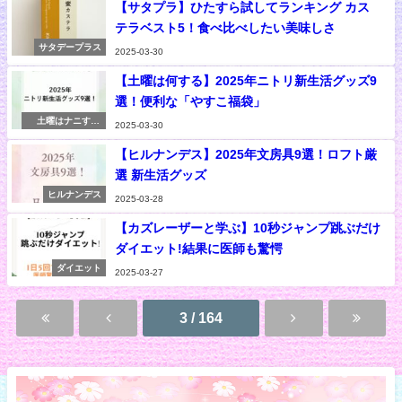
【サタプラ】ひたすら試してランキング カス
テラベスト5！食べ比べしたい美味しさ
サタデープラス
2025-03-30
【土曜は何する】2025年ニトリ新生活グッズ9
選！便利な「やすこ福袋」
土曜はナニす
2025-03-30
る！？
【ヒルナンデス】2025年文房具9選！ロフト厳
選 新生活グッズ
ヒルナンデス
2025-03-28
【カズレーザーと学ぶ】10秒ジャンプ跳ぶだけ
ダイエット!結果に医師も驚愕
ダイエット
2025-03-27
3 / 164