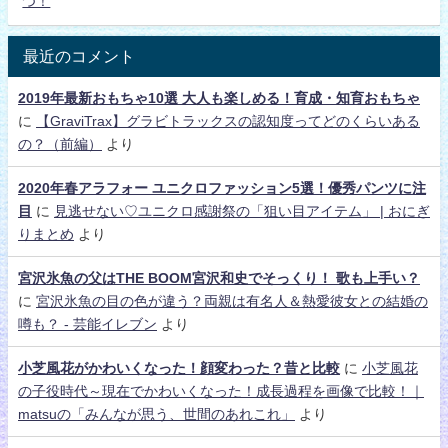
つ！
最近のコメント
2019年最新おもちゃ10選 大人も楽しめる！育成・知育おもちゃ
に
【GraviTrax】グラビトラックスの認知度ってどのくらいある
の？（前編）
より
2020年春アラフォー ユニクロファッション5選！優秀パンツに注
目
に
見逃せない♡ユニクロ感謝祭の「狙い目アイテム」 | おにぎ
りまとめ
より
宮沢氷魚の父はTHE BOOM宮沢和史でそっくり！ 歌も上手い？
に
宮沢氷魚の目の色が違う？両親は有名人＆熱愛彼女との結婚の
噂も？ - 芸能イレブン
より
小芝風花がかわいくなった！顔変わった？昔と比較
に
小芝風花
の子役時代～現在でかわいくなった！成長過程を画像で比較！｜
matsuの「みんなが思う、世間のあれこれ」
より