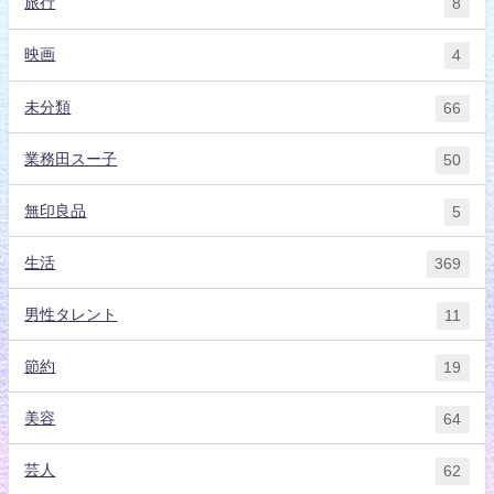
旅行
8
映画
4
未分類
66
業務田スー子
50
無印良品
5
生活
369
男性タレント
11
節約
19
美容
64
芸人
62