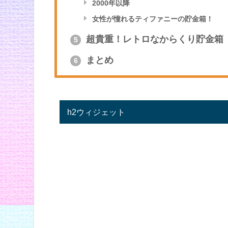
2000年以降
女性が憧れるティファニーの貯金箱！
超貴重！レトロなからくり貯金箱
5
まとめ
6
h2ウィジェット