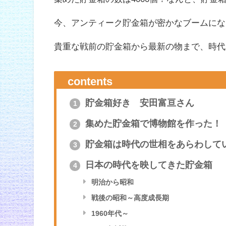
今、アンティーク貯金箱が密かなブームにな
貴重な戦前の貯金箱から最新の物まで、時代
contents
貯金箱好き 安田富亘さん
1
集めた貯金箱で博物館を作った！
2
貯金箱は時代の世相をあらわして
3
日本の時代を映してきた貯金箱
4
明治から昭和
戦後の昭和～高度成長期
1960年代～