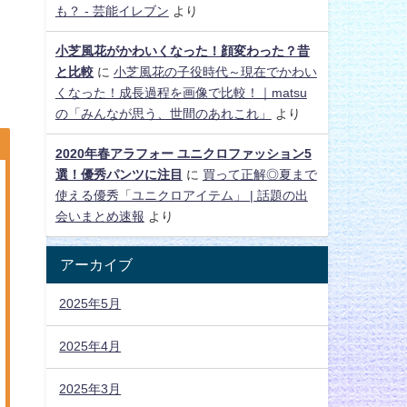
も？ - 芸能イレブン
より
小芝風花がかわいくなった！顔変わった？昔
と比較
に
小芝風花の子役時代～現在でかわい
くなった！成長過程を画像で比較！｜matsu
の「みんなが思う、世間のあれこれ」
より
2020年春アラフォー ユニクロファッション5
選！優秀パンツに注目
に
買って正解◎夏まで
使える優秀「ユニクロアイテム」 | 話題の出
会いまとめ速報
より
アーカイブ
2025年5月
2025年4月
2025年3月