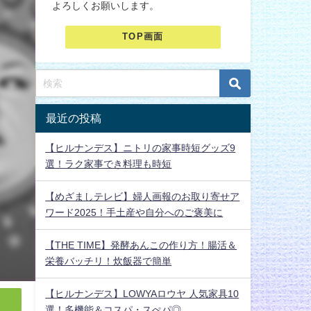
よろしくお願いします。
TOP画面
最近の投稿
【ヒルナンデス】ニトリの家事時短グッズ9
選！ラク家事でき料理も時短
【めざましテレビ】婦人画報のお取り寄せア
ワード2025！手土産や自分へのご褒美に
【THE TIME】発酵あんこの作り方！腸活＆
栄養バッチリ！炊飯器で簡単
【ヒルナンデス】LOWYAロウヤ 人気家具10
選！多機能＆コスパ・スぺパ◎