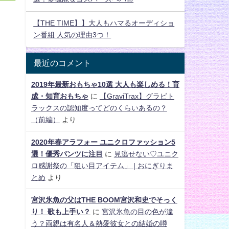
【THE TIME】】大人もハマるオーディショ
ン番組 人気の理由3つ！
最近のコメント
2019年最新おもちゃ10選 大人も楽しめる！育
成・知育おもちゃ
に
【GraviTrax】グラビト
ラックスの認知度ってどのくらいあるの？
（前編）
より
2020年春アラフォー ユニクロファッション5
選！優秀パンツに注目
に
見逃せない♡ユニク
ロ感謝祭の「狙い目アイテム」 | おにぎりま
とめ
より
宮沢氷魚の父はTHE BOOM宮沢和史でそっく
り！ 歌も上手い？
に
宮沢氷魚の目の色が違
う？両親は有名人＆熱愛彼女との結婚の噂