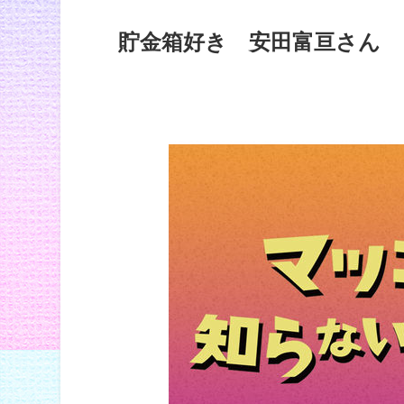
貯金箱好き 安田
富亘さん