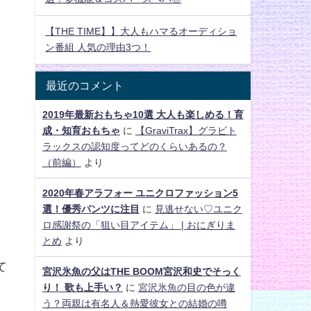
【THE TIME】】大人もハマるオーディショ
ン番組 人気の理由3つ！
最近のコメント
2019年最新おもちゃ10選 大人も楽しめる！育
成・知育おもちゃ
に
【GraviTrax】グラビト
ラックスの認知度ってどのくらいあるの？
（前編）
より
2020年春アラフォー ユニクロファッション5
選！優秀パンツに注目
に
見逃せない♡ユニク
ロ感謝祭の「狙い目アイテム」 | おにぎりま
とめ
より
て
宮沢氷魚の父はTHE BOOM宮沢和史でそっく
り！ 歌も上手い？
に
宮沢氷魚の目の色が違
う？両親は有名人＆熱愛彼女との結婚の噂