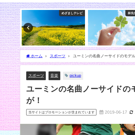
ざましテレビ
林先生の初耳学
ホーム
スポーツ
ユーミンの名曲ノーサイドのモデ
スポーツ
音楽
pickup
ユーミンの名曲ノーサイドの
が！
2019-06-17
当サイトはプロモーションが含まれています