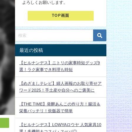
よろしくお願いします。
TOP画面
最近の投稿
【ヒルナンデス】ニトリの家事時短グッズ9
選！ラク家事でき料理も時短
【めざましテレビ】婦人画報のお取り寄せア
ワード2025！手土産や自分へのご褒美に
【THE TIME】発酵あんこの作り方！腸活＆
栄養バッチリ！炊飯器で簡単
【ヒルナンデス】LOWYAロウヤ 人気家具10
選！多機能＆コスパ・スぺパ◎