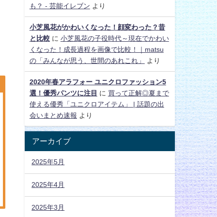
も？ - 芸能イレブン
より
小芝風花がかわいくなった！顔変わった？昔
と比較
に
小芝風花の子役時代～現在でかわい
くなった！成長過程を画像で比較！｜matsu
の「みんなが思う、世間のあれこれ」
より
2020年春アラフォー ユニクロファッション5
選！優秀パンツに注目
に
買って正解◎夏まで
使える優秀「ユニクロアイテム」 | 話題の出
会いまとめ速報
より
アーカイブ
2025年5月
2025年4月
2025年3月