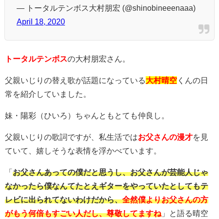
— トータルテンボス大村朋宏 (@shinobineeenaaa)
April 18, 2020
トータルテンボス
の大村朋宏さん。
父親いじりの替え歌が話題になっている
大村晴空
くんの日
常を紹介していました。
妹・陽彩（ひいろ）ちゃんともとても仲良し。
父親いじりの歌詞ですが、私生活では
お父さんの漫才
を見
ていて、嬉しそうな表情を浮かべています。
「
お父さんあっての僕だと思うし、お父さんが芸能人じゃ
なかったら僕なんてたとえギターをやっていたとしてもテ
レビに出られてないわけだから、
全然僕よりお父さんの方
がもう何倍もすごい人だし、尊敬してますね
」と語る晴空