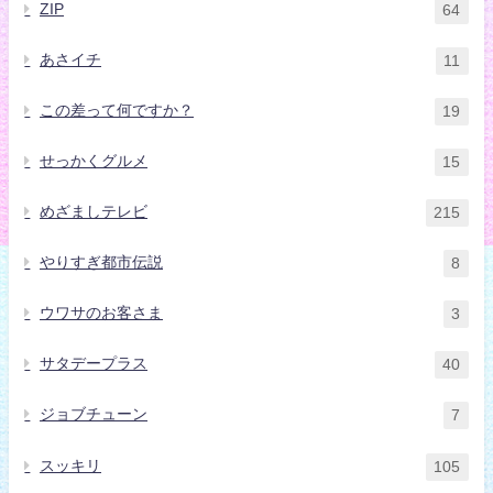
ZIP
64
あさイチ
11
この差って何ですか？
19
せっかくグルメ
15
めざましテレビ
215
やりすぎ都市伝説
8
ウワサのお客さま
3
サタデープラス
40
ジョブチューン
7
スッキリ
105