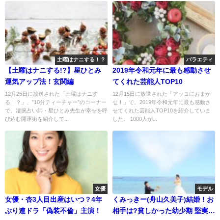
土曜はナニする！？
バラエティ
【土曜はナニする!?】星ひとみ
2019年令和元年に最も感動させ
運気アップ法！玄関編
てくれた芸能人TOP10
12月25日に放送された「土曜はナニす
12月15日に放送された「アッコにおまか
る！？」、”10分ティーチャー”のコーナー
せ！」で、2019年令和元年に最も感動さ
で、凄腕占い師・星ひとみ先生が幸せを呼
せてくれた芸能人TOP10を紹介していま
び込む開運術を紹介して...
した。 1000人が...
女優
モデル
女優・杏3人目出産はいつ？4年
くみっきー(舟山久美子)結婚！お
ぶり連ドラ「偽装不倫」主演！
相手は?貧しかった幼少期 堅実