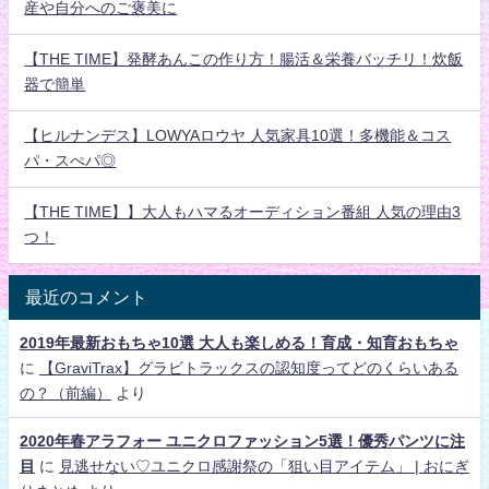
産や自分へのご褒美に
【THE TIME】発酵あんこの作り方！腸活＆栄養バッチリ！炊飯
器で簡単
【ヒルナンデス】LOWYAロウヤ 人気家具10選！多機能＆コス
パ・スぺパ◎
【THE TIME】】大人もハマるオーディション番組 人気の理由3
つ！
最近のコメント
2019年最新おもちゃ10選 大人も楽しめる！育成・知育おもちゃ
に
【GraviTrax】グラビトラックスの認知度ってどのくらいある
の？（前編）
より
2020年春アラフォー ユニクロファッション5選！優秀パンツに注
目
に
見逃せない♡ユニクロ感謝祭の「狙い目アイテム」 | おにぎ