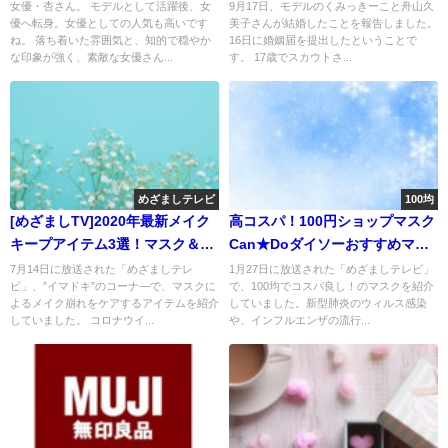
派?
女優・杏さん。 モデルとして活躍後、女
9月17日、モデルのくみっきーこと舟山久
優へ転身。女優としての人気も高いです
美子さんが結婚したことを報告しました。
ね。 落ち着いた雰囲気と、知的で穏やか
16日に婚姻届を提出したということで
な印象が強く、素敵な女優さん...
す。 17歳でスカウトさ...
めざましテレビ
100均
[めざましTV]2020年最新メイク
高コスパ！100円ショップマスク
キープアイテム3選！マスク＆猛
Can★Doダイソーおすすめマス
暑対策
ク
7月14日に放送された「めざましテレ
1月27日に放送された「めざましテレビ」
ビ」、”イマドキ”のコーナ―で、マスクに
で、100均でコスパ良し！のマスクを紹介
よるメイク崩れをケアするアイテムを紹介
していました。新型肺炎のウィルス感染
していました。 コロナウイ...
や、インフルエンザの流行...