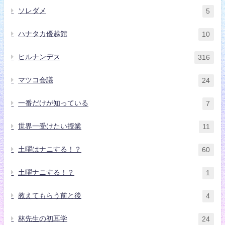
ソレダメ
5
ハナタカ優越館
10
ヒルナンデス
316
マツコ会議
24
一番だけが知っている
7
世界一受けたい授業
11
土曜はナニする！？
60
土曜ナニする！？
1
教えてもらう前と後
4
林先生の初耳学
24