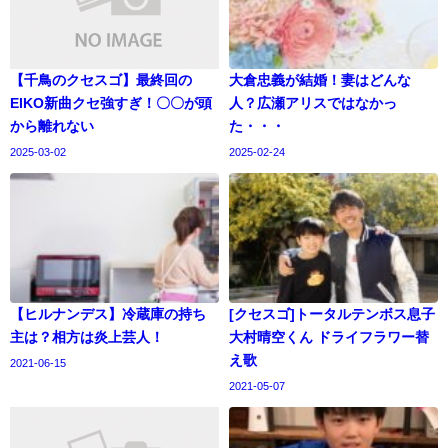
【千鳥のクセスゴ】最終回の
大倉忠義が結婚！妻はどんな
EIKO新曲クセ強すぎ！〇〇が頭
人？広瀬アリスではなかっ
から離れない
た・・・
2025-03-02
2025-02-24
【ヒルナンデス】冷蔵庫の持ち
[クセスゴ]トータルテンボス息子
主は？相方は炎上芸人！
大村晴空くん ドライフラワー替
え歌
2021-06-15
2021-05-07