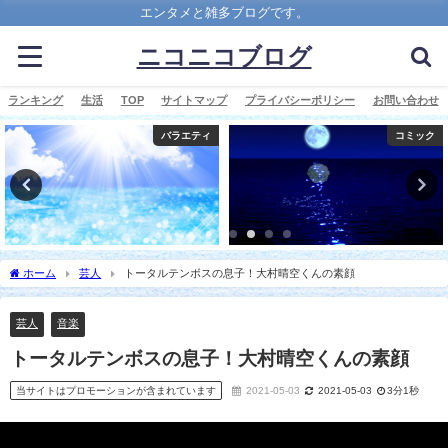
エンタメと雑多ブログです。
ニコニコブログ
ランキング
生活
TOP
サイトマップ
プライバシーポリシー
お問い合わせ
バラエティ
コミック
ホーム
芸人
トータルテンボスの息子！大村晴空くんの素顔
芸人
音楽
トータルテンボスの息子！大村晴空くんの素顔
当サイトはプロモーションが含まれています
2021-05-03
2021-05-03
3分1秒