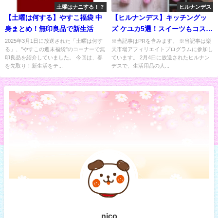
土曜はナニする！？
ヒルナンデス
【土曜は何する】やすこ福袋 中
【ヒルナンデス】キッチングッ
身まとめ！無印良品で新生活
ズ ケユカ5選！スイーツもコスパ
◎
2025年3月1日に放送された「土曜は何す
※当記事はPRを含みます。 ※当記事は楽
る」、"やすこの週末福袋"のコーナーで無
天市場アフィリエイトプログラムに参加し
印良品を紹介していました。 今回は、春
ています。 2月4日に放送されたヒルナン
を先取り！新生活をテ...
デスで、生活用品の人...
nico