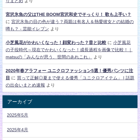
りまとめ
より
宮沢氷魚の父はTHE BOOM宮沢和史でそっくり！ 歌も上手い？
に
宮沢氷魚の目の色が違う？両親は有名人＆熱愛彼女との結婚の
噂も？ - 芸能イレブン
より
小芝風花がかわいくなった！顔変わった？昔と比較
に
小芝風花
の子役時代～現在でかわいくなった！成長過程を画像で比較！｜
matsuの「みんなが思う、世間のあれこれ」
より
2020年春アラフォー ユニクロファッション5選！優秀パンツに注
目
に
買って正解◎夏まで使える優秀「ユニクロアイテム」 | 話題
の出会いまとめ速報
より
アーカイブ
2025年5月
2025年4月