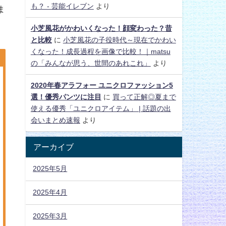
も？ - 芸能イレブン
より
ま
小芝風花がかわいくなった！顔変わった？昔
と比較
に
小芝風花の子役時代～現在でかわい
くなった！成長過程を画像で比較！｜matsu
の「みんなが思う、世間のあれこれ」
より
2020年春アラフォー ユニクロファッション5
選！優秀パンツに注目
に
買って正解◎夏まで
使える優秀「ユニクロアイテム」 | 話題の出
会いまとめ速報
より
アーカイブ
2025年5月
2025年4月
2025年3月