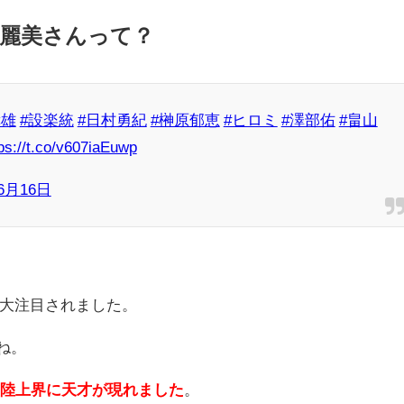
里麗美さんって？
幸雄
#設楽統
#日村勇紀
#榊原郁恵
#ヒロミ
#澤部佑
#畠山
ps://t.co/v607iaEuwp
6月16日
大注目されました。
ね。
、
陸上界に天才が現れました
。