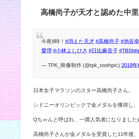
高橋尚子が天才と認めた中
今夜8時！
#消えた天才
#高橋尚子
#池谷
愛理
#小林よしひさ
#日比麻音子
#TBS
htt
— TPK_映像制作 (@tpk_toothpic)
2019年
日本女子マラソンのスター高橋尚子さん。
シドニーオリンピックで金メダルを獲得し、
Qちゃんと呼ばれ、一躍人気者になりました
高橋尚子さんが金メダルを受賞した11年後