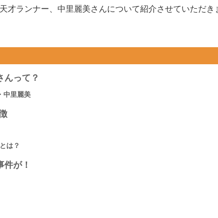
劇の天才ランナー、中里麗美さんについて紹介させていただき
さんって？
・中里麗美
徴
とは？
事件が！