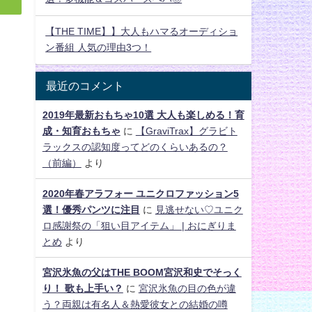
【THE TIME】】大人もハマるオーディショ
ン番組 人気の理由3つ！
最近のコメント
2019年最新おもちゃ10選 大人も楽しめる！育
成・知育おもちゃ
に
【GraviTrax】グラビト
ラックスの認知度ってどのくらいあるの？
（前編）
より
2020年春アラフォー ユニクロファッション5
選！優秀パンツに注目
に
見逃せない♡ユニク
ロ感謝祭の「狙い目アイテム」 | おにぎりま
とめ
より
宮沢氷魚の父はTHE BOOM宮沢和史でそっく
り！ 歌も上手い？
に
宮沢氷魚の目の色が違
う？両親は有名人＆熱愛彼女との結婚の噂