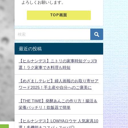
よろしくお願いします。
TOP画面
最近の投稿
【ヒルナンデス】ニトリの家事時短グッズ9
選！ラク家事でき料理も時短
【めざましテレビ】婦人画報のお取り寄せア
ワード2025！手土産や自分へのご褒美に
【THE TIME】発酵あんこの作り方！腸活＆
栄養バッチリ！炊飯器で簡単
【ヒルナンデス】LOWYAロウヤ 人気家具10
選！多機能＆コスパ・スぺパ◎