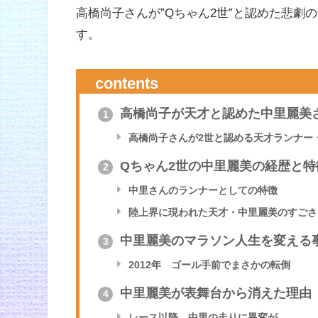
高橋尚子さんが”Qちゃん2世”と認めた悲
す。
contents
高橋尚子が天才と認めた中里麗美
1
高橋尚子さんが2世と認める天才ランナー
Qちゃん2世の中里麗美の経歴と特
2
中里さんのランナーとしての特徴
陸上界に現われた天才・中里麗美のすごさ
中里麗美のマラソン人生を変える
3
2012年 ゴール手前でまさかの転倒
中里麗美が表舞台から消えた理由
4
レース以降 中里の走りに異変が