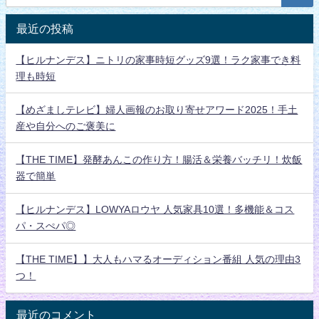
最近の投稿
【ヒルナンデス】ニトリの家事時短グッズ9選！ラク家事でき料
理も時短
【めざましテレビ】婦人画報のお取り寄せアワード2025！手土
産や自分へのご褒美に
【THE TIME】発酵あんこの作り方！腸活＆栄養バッチリ！炊飯
器で簡単
【ヒルナンデス】LOWYAロウヤ 人気家具10選！多機能＆コス
パ・スぺパ◎
【THE TIME】】大人もハマるオーディション番組 人気の理由3
つ！
最近のコメント