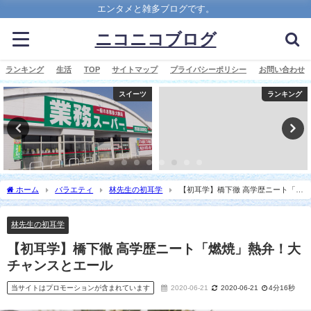
エンタメと雑多ブログです。
ニコニコブログ
ランキング
生活
TOP
サイトマップ
プライバシーポリシー
お問い合わせ
スイーツ
ランキング
ホーム
バラエティ
林先生の初耳学
【初耳学】橋下徹 高学歴ニート「燃
焼」熱弁！大チャンスとエール
林先生の初耳学
【初耳学】橋下徹 高学歴ニート「燃焼」熱弁！大
チャンスとエール
当サイトはプロモーションが含まれています
2020-06-21
2020-06-21
4分16秒