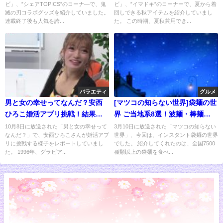
ビ」、”シェアTOPICS”のコーナ―で、鬼
ビ」、”イマドキ”のコーナーで、夏から着
滅の刃コラボグッズを紹介していました。
回しできる秋アイテムを紹介していまし
連載終了後も人気を誇...
た。 この時期、夏秋兼用でき...
バラエティ
グルメ
男と女の幸せってなんだ？安西
[マツコの知らない世界]袋麺の世
ひろこ婚活アプリ挑戦！結果
界 ご当地系8選！波麺・棒麺
は・・・？
TOP3
10月8日に放送された「男と女の幸せって
3月10日に放送された「マツコの知らない
なんだ？」で、安西ひろこさんが婚活アプ
世界」、今回は、インスタント袋麺の世界
リに挑戦する様子をレポートしていまし
でした。 紹介してくれたのは、全国7500
た。 1996年、グラビア...
種類以上の袋麺を食べ...