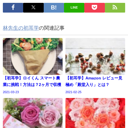
LINE
林先生の初耳学
の関連記事
【初耳学】ロイくん スマート農
【初耳学】Amazon レビュー見
業に挑戦！方法は？2ヶ月で収穫
極め「殿堂入り」とは？
2021-03-23
2021-02-25