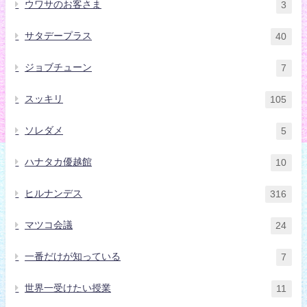
ウワサのお客さま
3
サタデープラス
40
ジョブチューン
7
スッキリ
105
ソレダメ
5
ハナタカ優越館
10
ヒルナンデス
316
マツコ会議
24
一番だけが知っている
7
世界一受けたい授業
11