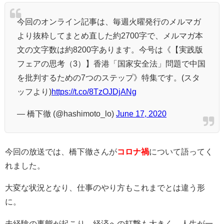
今回のオンライン記事は、毎週火曜発行のメルマガ
より抜粋してまとめ直した約2700字で、メルマガ本
文の文字数は約8200字あります。今号は《【実践版
フェアの思考（3）】香港「国家安全法」問題で中国
を批判するための7つのステップ》特集です。(スタ
ッフより)
https://t.co/8TzOJDjANg
— 橋下徹 (@hashimoto_lo)
June 17, 2020
今回の放送では、橋下徹さんが
コロナ禍
について語ってく
れました。
大変な状況となり、仕事のやり方もこれまでとは違う形
に。
未経験の事態が起こり、経済への打撃も大きく、人生が一