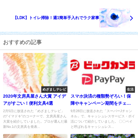
【LDK】トイレ掃除！週1簡単手入れでラク家事
おすすめの記事
めざましテレビ
生活
2020年文房具屋さん大賞 アイデ
スマホ決済の種類勢ぞろい！保
アがすごい！便利文具4選
障やキャンペーン期間をチェッ
ク！
2月5日に放送された「めざましテレビ」
9月28日に放送された「スーパーJチャン
の”イマドキ”のコーナーで、文房具屋さん
ネル」で、キャッシュレスサービス・ポイ
大賞を紹介していました。プロが選んだ最
活について紹介していました。 〇〇ペイ
新No.1の文房具を発表...
と呼ばれるキャッシュレス...