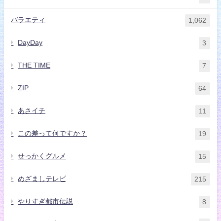
バラエティ
1,062
DayDay
3
THE TIME
7
ZIP
64
あさイチ
11
この差って何ですか？
19
せっかくグルメ
15
めざましテレビ
215
やりすぎ都市伝説
8