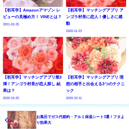
【初耳学】Amazonアマゾン レ
【初耳学】マッチングアプリ ア
ビューの見極め方！ VINEとは？
ンゴラ村長に恋人！優しさに感
動
2021-02-25
2020-11-23
【初耳学】マッチングアプリ第3
【初耳学】マッチングアプリ 理
弾！アンゴラ村長が恋人探し 結
想の相手と出会える3つのテクニ
果は？
ック
2020-10-25
2020-10-11
お風呂でガス代節約・アルミ保温シート3選！フタよ
り効果大