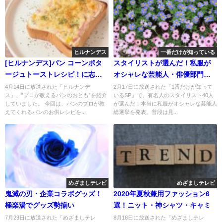
ヒルナンデス
一番だけが知っている
[ヒルナンデス]パン コーンポタ
スタイリストが選んだ！私服が
ージュトーストレシピ！に志か
オシャレな芸能人・俳優部門
わ
TOP5
4月14日に放送された「ヒルナンデ
2月17日に放送された「1番だけが知って
ス」、”プロが教えるパンのおとも”を紹介
いるSP」で、有名人のスタイリスト40人
していました。 今回は、パンのプロが教
が選んだ！本当に私服がオシャレな芸能人
えてくれるパンのお供レシピを...
総選挙を発表。普段は見...
めざましテレビ
めざましテレビ
鬼滅の刃・企業コラボグッズ！
2020年夏秋兼用ファッション6
極楽湯でグッズ勢揃い
選！ニット・神シャツ・キャミ
7月23日に放送された「めざましテレ
8月18日に放送された「めざましテレ