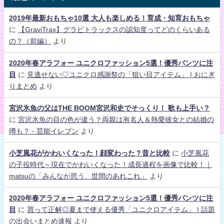
2019年最新おもちゃ10選 大人も楽しめる！育成・知育おもちゃ
に
【GraviTrax】グラビトラックスの認知度ってどのくらいある
の？（前編）
より
2020年春アラフォー ユニクロファッション5選！優秀パンツに注
目
に
見逃せない♡ユニクロ感謝祭の「狙い目アイテム」 | おにぎ
りまとめ
より
宮沢氷魚の父はTHE BOOM宮沢和史でそっくり！ 歌も上手い？
に
宮沢氷魚の目の色が違う？両親は有名人＆熱愛彼女との結婚の
噂も？ - 芸能イレブン
より
小芝風花がかわいくなった！顔変わった？昔と比較
に
小芝風花
の子役時代～現在でかわいくなった！成長過程を画像で比較！｜
matsuの「みんなが思う、世間のあれこれ」
より
2020年春アラフォー ユニクロファッション5選！優秀パンツに注
目
に
買って正解◎夏まで使える優秀「ユニクロアイテム」 | 話題
の出会いまとめ速報
より