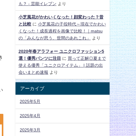
も？ - 芸能イレブン
より
小芝風花がかわいくなった！顔変わった？昔
と比較
に
小芝風花の子役時代～現在でかわい
くなった！成長過程を画像で比較！｜matsu
の「みんなが思う、世間のあれこれ」
より
2020年春アラフォー ユニクロファッション5
き
選！優秀パンツに注目
に
買って正解◎夏まで
使える優秀「ユニクロアイテム」 | 話題の出
会いまとめ速報
より
アーカイブ
い
2025年5月
2025年4月
2025年3月