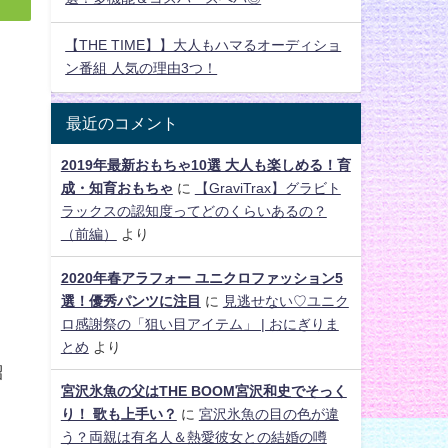
【THE TIME】】大人もハマるオーディショ
ン番組 人気の理由3つ！
最近のコメント
2019年最新おもちゃ10選 大人も楽しめる！育
成・知育おもちゃ
に
【GraviTrax】グラビト
ラックスの認知度ってどのくらいあるの？
（前編）
より
2020年春アラフォー ユニクロファッション5
選！優秀パンツに注目
に
見逃せない♡ユニク
ロ感謝祭の「狙い目アイテム」 | おにぎりま
とめ
より
紹
宮沢氷魚の父はTHE BOOM宮沢和史でそっく
り！ 歌も上手い？
に
宮沢氷魚の目の色が違
う？両親は有名人＆熱愛彼女との結婚の噂