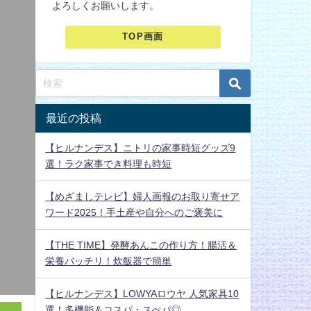
よろしくお願いします。
TOP画面
最近の投稿
【ヒルナンデス】ニトリの家事時短グッズ9
選！ラク家事でき料理も時短
【めざましテレビ】婦人画報のお取り寄せア
ワード2025！手土産や自分へのご褒美に
【THE TIME】発酵あんこの作り方！腸活＆
栄養バッチリ！炊飯器で簡単
【ヒルナンデス】LOWYAロウヤ 人気家具10
選！多機能＆コスパ・スぺパ◎