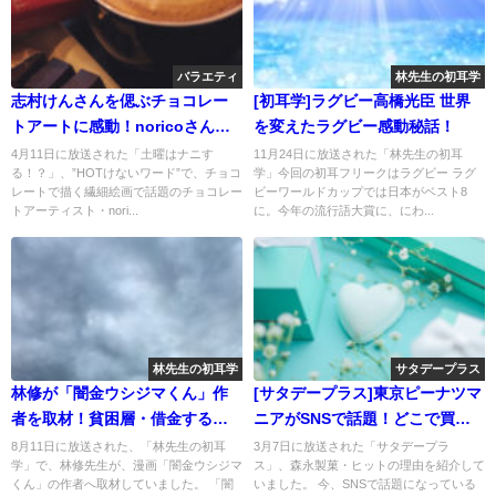
バラエティ
林先生の初耳学
志村けんさんを偲ぶチョコレー
[初耳学]ラグビー高橋光臣 世界
トアートに感動！noricoさんの
を変えたラグビー感動秘話！
神業
4月11日に放送された「土曜はナニす
11月24日に放送された「林先生の初耳
る！？」、”HOTけないワード”で、チョコ
学」今回の初耳フリークはラグビー ラグ
レートで描く繊細絵画で話題のチョコレー
ビーワールドカップでは日本がベスト8
トアーティスト・nori...
に。今年の流行語大賞に、にわ...
林先生の初耳学
サタデープラス
林修が「闇金ウシジマくん」作
[サタデープラス]東京ピーナツマ
者を取材！貧困層・借金する人
ニアがSNSで話題！どこで買え
の特徴
る？
8月11日に放送された、「林先生の初耳
3月7日に放送された「サタデープラ
学」で、林修先生が、漫画「闇金ウシジマ
ス」、森永製菓・ヒットの理由を紹介して
くん」の作者へ取材していました。 「闇
いました。 今、SNSで話題になっている