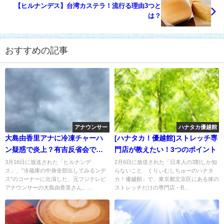
【ヒルナンデス】台湾カステラ！流行る理由3つと
は？
おすすめの記事
アナウンサー
ハナタカ優越館
大島由香里アナに冷凍チャーハ
[ハナタカ！優越館]ストレッチ専
ン疑惑で炎上？有吉反省会で禊
門店が教えたい！3つのポイント
か？
3月16日に放送された「ヒルナンデ
2月6日に放送された「日本人の3割しか知
ス」、”冷蔵庫の中身全部出してみるンデ
らないこと くりぃむしちゅーのハナタ
ス”のコーナーに出演した、元フジテレビ
カ！優越館」で、東京都文京区にある体の
アナウンサーの大島由香里さん。...
ストレッチだけの専門店・B...