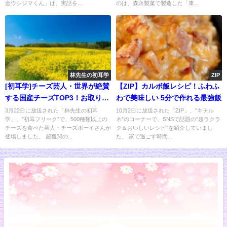
金ウシジマくん」は、実話を...
のは、森永製菓で製造した「東...
林先生の初耳学
ZIP
[初耳学]チーズ芸人・世界が絶賛
【ZIP】カルボ飯レシピ！ふわふ
する国産チーズTOP3！お取り寄
わで美味しい 5分で作れる最強飯
せ可
3月22日に放送された「林先生の初耳
10月2日に放送された「ZIP」、”キテル
学」、”初耳フリーク”で、500種類以上の
ネ”のコーナーで、SNSで話題の”超ラクラ
チーズを食べた芸人・チーズボーイさんが
ク＆おいしいレシピ”を紹介していまし
登場しました。 超難関の...
た。 家で過ごす時間...