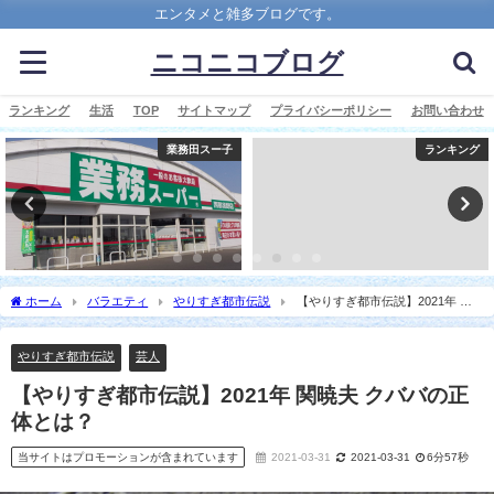
エンタメと雑多ブログです。
ニコニコブログ
ランキング
生活
TOP
サイトマップ
プライバシーポリシー
お問い合わせ
業務田スー子
ランキング
ホーム
バラエティ
やりすぎ都市伝説
【やりすぎ都市伝説】2021年 関
暁夫 クババの正体とは？
やりすぎ都市伝説
芸人
【やりすぎ都市伝説】2021年 関暁夫 クババの正
体とは？
当サイトはプロモーションが含まれています
2021-03-31
2021-03-31
6分57秒