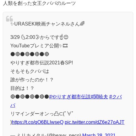
人類を創った女王クババのルーツ
✨URASEKI映画チャンネルさん🌈
3/29 🌜2:00🌛からです☝️😊
YouTubeプレミア公開✨🎞️
⚫🔴⚫🔴⚫🔴⚫🔴
やりすぎ都市伝説2021春SP!
そもそもクババは
誰が作ったのか！？
目的は！？
🔴⚫🔴⚫🔴⚫🔴⚫
#やりすぎ都市伝説
#関暁夫
#クバ
バ
リマインダーオンっ凸⊂(ﾟ∀ﾟ
)
https://t.co/qO6BLlwseQ
pic.twitter.com/dZ6e27oAJT
— ミリカメタル (@heavy_neco)
March 28, 2021