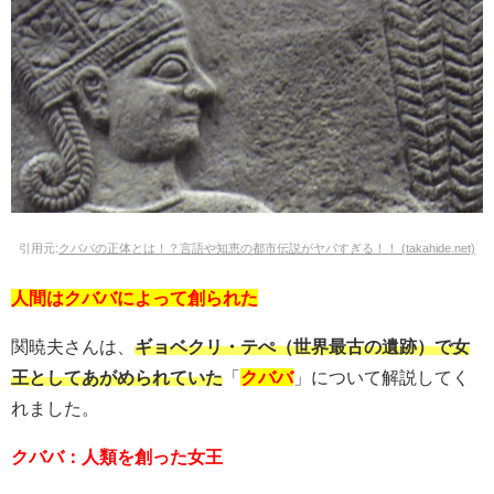
引用元:
クババの正体とは！？言語や知恵の都市伝説がヤバすぎる！！ (takahide.net)
人間はクババによって創られた
関暁夫さんは、
ギョベクリ・テぺ（世界最古の遺跡）で女
王としてあがめられていた
「
クババ
」について解説してく
れました。
クババ：人類を創った女王