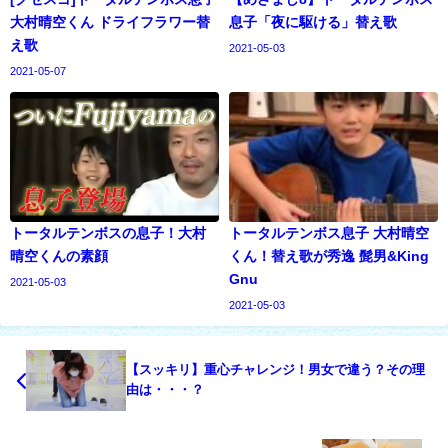
大村晴空くん ドライフラワー替
息子「夜に駆ける」替え歌
え歌
2021-05-03
2021-05-07
トータルテンボスの息子！大村
トータルテンボス息子 大村晴空
晴空くんの素顔
くん！替え歌が秀逸 髭男&King
Gnu
2021-05-03
2021-05-03
【スッキリ】重心チャレンジ！男女で違う？その理
由は・・・？