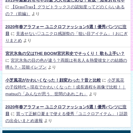
に
【GraviTrax】グラビトラックスの認知度ってどのくらいある
の？（前編）
より
2020年春アラフォー ユニクロファッション5選！優秀パンツに注
目
に
見逃せない♡ユニクロ感謝祭の「狙い目アイテム」 | おにぎ
りまとめ
より
宮沢氷魚の父はTHE BOOM宮沢和史でそっくり！ 歌も上手い？
に
宮沢氷魚の目の色が違う？両親は有名人＆熱愛彼女との結婚の
噂も？ - 芸能イレブン
より
小芝風花がかわいくなった！顔変わった？昔と比較
に
小芝風花
の子役時代～現在でかわいくなった！成長過程を画像で比較！｜
matsuの「みんなが思う、世間のあれこれ」
より
2020年春アラフォー ユニクロファッション5選！優秀パンツに注
目
に
買って正解◎夏まで使える優秀「ユニクロアイテム」 | 話題
の出会いまとめ速報
より