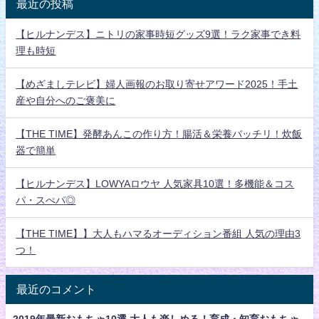
最近の投稿
【ヒルナンデス】ニトリの家事時短グッズ9選！ラク家事でき料
理も時短
【めざましテレビ】婦人画報のお取り寄せアワード2025！手土
産や自分へのご褒美に
【THE TIME】発酵あんこの作り方！腸活＆栄養バッチリ！炊飯
器で簡単
【ヒルナンデス】LOWYAロウヤ 人気家具10選！多機能＆コス
パ・スぺパ◎
【THE TIME】】大人もハマるオーディション番組 人気の理由3
つ！
最近のコメント
2019年最新おもちゃ10選 大人も楽しめる！育成・知育おもちゃ