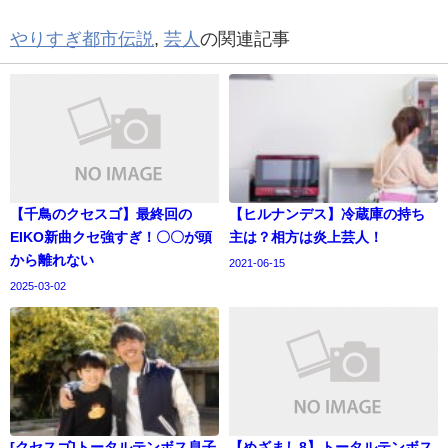
やりすぎ都市伝説
,
芸人
の関連記事
【千鳥のクセスゴ】最終回の
【ヒルナンデス】冷蔵庫の持ち
EIKO新曲クセ強すぎ！〇〇が頭
主は？相方は炎上芸人！
から離れない
2021-06-15
2025-03-02
[クセスゴ]トータルテンボス息子
【めざまし8】トータルテンボス