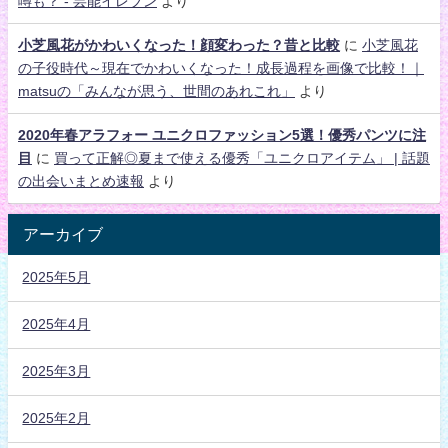
噂も？ - 芸能イレブン
より
小芝風花がかわいくなった！顔変わった？昔と比較
に
小芝風花
の子役時代～現在でかわいくなった！成長過程を画像で比較！｜
matsuの「みんなが思う、世間のあれこれ」
より
2020年春アラフォー ユニクロファッション5選！優秀パンツに注
目
に
買って正解◎夏まで使える優秀「ユニクロアイテム」 | 話題
の出会いまとめ速報
より
アーカイブ
2025年5月
2025年4月
2025年3月
2025年2月