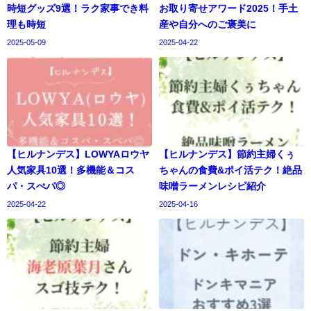
時短グッズ9選！ラク家事でき料
お取り寄せアワード2025！手土
理も時短
産や自分へのご褒美に
2025-05-09
2025-04-22
【ヒルナンデス】LOWYAロウヤ
【ヒルナンデス】節約主婦くぅ
人気家具10選！多機能＆コス
ちゃんの食費&ポイ活テク！絶品
パ・スぺパ◎
味噌ラーメンレシピ紹介
2025-04-22
2025-04-16