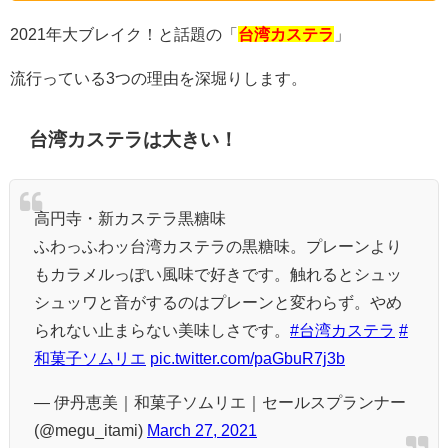
2021年大ブレイク！と話題の「
台湾カステラ
」
流行っている3つの理由を深堀りします。
台湾カステラは大きい！
高円寺・新カステラ黒糖味
ふわっふわッ台湾カステラの黒糖味。プレーンより
もカラメルっぽい風味で好きです。触れるとシュッ
シュッワと音がするのはプレーンと変わらず。やめ
られない止まらない美味しさです。
#台湾カステラ
#
和菓子ソムリエ
pic.twitter.com/paGbuR7j3b
— 伊丹恵美｜和菓子ソムリエ｜セールスプランナー
(@megu_itami)
March 27, 2021