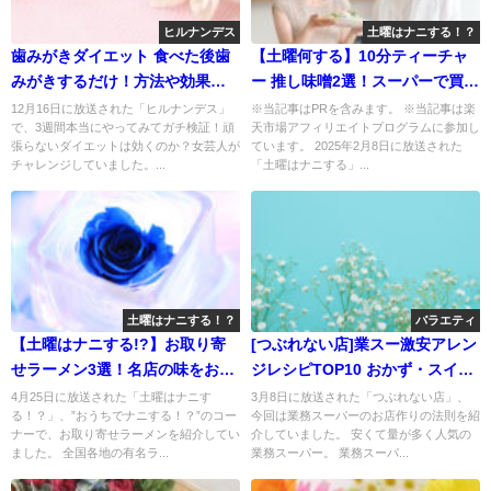
ヒルナンデス
土曜はナニする！？
歯みがきダイエット 食べた後歯
【土曜何する】10分ティーチャ
みがきするだけ！方法や効果を
ー 推し味噌2選！スーパーで買え
紹介
る
12月16日に放送された「ヒルナンデス」
※当記事はPRを含みます。 ※当記事は楽
で、3週間本当にやってみてガチ検証！頑
天市場アフィリエイトプログラムに参加し
張らないダイエットは効くのか？女芸人が
ています。 2025年2月8日に放送された
チャレンジしていました。...
「土曜はナニする」...
土曜はナニする！？
バラエティ
【土曜はナニする!?】お取り寄
[つぶれない店]業スー激安アレン
せラーメン3選！名店の味をおう
ジレシピTOP10 おかず・スイー
ちで
ツ10品
4月25日に放送された「土曜はナニす
3月8日に放送された「つぶれない店」、
る！？」、”おうちでナニする！？”のコー
今回は業務スーパーのお店作りの法則を紹
ナーで、お取り寄せラーメンを紹介してい
介していました。 安くて量が多く人気の
ました。 全国各地の有名ラ...
業務スーパー。 業務スーパ...