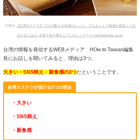
引用元:
【台湾カステラ】プロが教える本場のレシピ。プル＆シュワ食感が絶品！ | ほ
ほえみごはん-冷凍で食を豊かに-|ニチレイフーズ (nichireifoods.co.jp)
台湾の情報を発信するWEBメディア HOw to Taiwan編集
長にお話しを聞いてみると、理由は3つ。
大きい・SNS映え・新食感の3つ
だということです。
台湾カステラが流行る3つの理由
・大きい
・SNS映え
・新食感