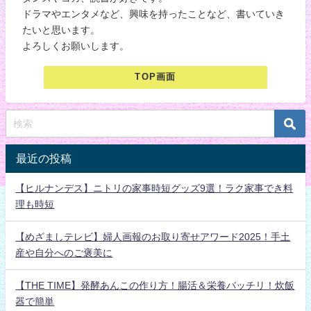
ドラマやエンタメなど、興味を持ったことなど、書いていき
たいと思います。
よろしくお願いします。
TOP画面
最近の投稿
【ヒルナンデス】ニトリの家事時短グッズ9選！ラク家事でき料
理も時短
【めざましテレビ】婦人画報のお取り寄せアワード2025！手土
産や自分へのご褒美に
【THE TIME】発酵あんこの作り方！腸活＆栄養バッチリ！炊飯
器で簡単