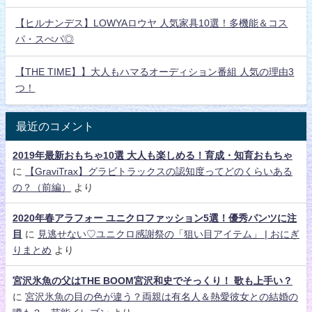
【ヒルナンデス】LOWYAロウヤ 人気家具10選！多機能＆コス
パ・スぺパ◎
【THE TIME】】大人もハマるオーディション番組 人気の理由3
つ！
最近のコメント
2019年最新おもちゃ10選 大人も楽しめる！育成・知育おもちゃ
に
【GraviTrax】グラビトラックスの認知度ってどのくらいある
の？（前編）
より
2020年春アラフォー ユニクロファッション5選！優秀パンツに注
目
に
見逃せない♡ユニクロ感謝祭の「狙い目アイテム」 | おにぎ
りまとめ
より
宮沢氷魚の父はTHE BOOM宮沢和史でそっくり！ 歌も上手い？
に
宮沢氷魚の目の色が違う？両親は有名人＆熱愛彼女との結婚の