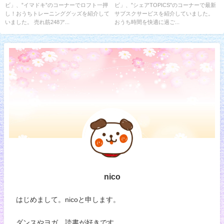
ビ」、”イマドキ”のコーナーでロフト一押
ビ」、”シェアTOPICS"のコーナーで最新
し！おうちトレーニンググッズを紹介して
サブスクサービスを紹介していました。
いました。 売れ筋248ア...
おうち時間を快適に過ご...
nico
はじめまして。nicoと申します。
ダンスやヨガ、読書が好きです。