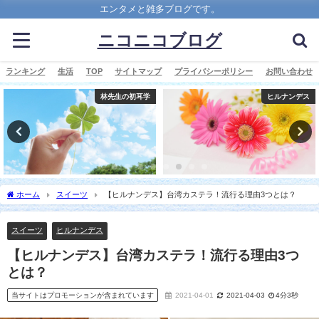
エンタメと雑多ブログです。
ニコニコブログ
ランキング
生活
TOP
サイトマップ
プライバシーポリシー
お問い合わせ
林先生の初耳学
ヒルナンデス
ホーム
スイーツ
【ヒルナンデス】台湾カステラ！流行る理由3つとは？
スイーツ
ヒルナンデス
【ヒルナンデス】台湾カステラ！流行る理由3つ
とは？
当サイトはプロモーションが含まれています
2021-04-01
2021-04-03
4分3秒