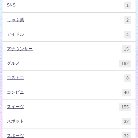
SNS
1
しゃぶ葉
2
アイドル
4
アナウンサー
15
グルメ
162
コストコ
8
コンビニ
40
スイーツ
155
スポット
32
スポーツ
32