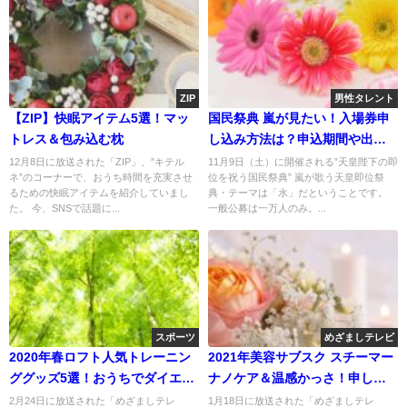
ZIP
男性タレント
【ZIP】快眠アイテム5選！マッ
国民祭典 嵐が見たい！入場券申
トレス＆包み込む枕
し込み方法は？申込期間や出演
時間も
12月8日に放送された「ZIP」、”キテル
11月9日（土）に開催される”天皇陛下の即
ネ”のコーナーで、おうち時間を充実させ
位を祝う国民祭典” 嵐が歌う天皇即位祭
るための快眠アイテムを紹介していまし
典・テーマは「水」だということです。
た。 今、SNSで話題に...
一般公募は一万人のみ。...
スポーツ
めざましテレビ
2020年春ロフト人気トレーニン
2021年美容サブスク スチーマー
ググッズ5選！おうちでダイエッ
ナノケア＆温感かっさ！申し込
ト
み方法
2月24日に放送された「めざましテレ
1月18日に放送された「めざましテレ