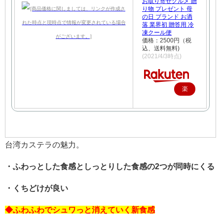
お取り寄せグルメ 贈
り物 プレゼント 母
の日 ブランド お洒
落 業界初 贈答用 冷
凍クール便
価格：2500円（税
込、送料無料)
(2021/4/3時点)
楽
天
で
購
入
台湾カステラの魅力。
・ふわっとした食感としっとりした食感の2つが同時にくる
・くちどけが良い
◆ふわふわでシュワっと消えていく新食感