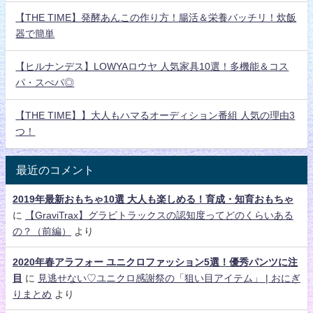
【THE TIME】発酵あんこの作り方！腸活＆栄養バッチリ！炊飯
器で簡単
【ヒルナンデス】LOWYAロウヤ 人気家具10選！多機能＆コス
パ・スぺパ◎
【THE TIME】】大人もハマるオーディション番組 人気の理由3
つ！
最近のコメント
2019年最新おもちゃ10選 大人も楽しめる！育成・知育おもちゃ
に
【GraviTrax】グラビトラックスの認知度ってどのくらいある
の？（前編）
より
2020年春アラフォー ユニクロファッション5選！優秀パンツに注
目
に
見逃せない♡ユニクロ感謝祭の「狙い目アイテム」 | おにぎ
りまとめ
より