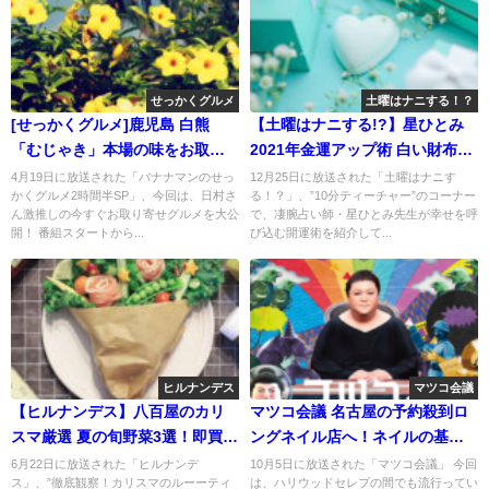
せっかくグルメ
土曜はナニする！？
[せっかくグルメ]鹿児島 白熊
【土曜はナニする!?】星ひとみ
「むじゃき」本場の味をお取り
2021年金運アップ術 白い財布が
寄せ！
ベスト
4月19日に放送された「バナナマンのせっ
12月25日に放送された「土曜はナニす
かくグルメ2時間半SP」、今回は、日村さ
る！？」、”10分ティーチャー”のコーナー
ん激推しの今すぐお取り寄せグルメを大公
で、凄腕占い師・星ひとみ先生が幸せを呼
開！ 番組スタートから...
び込む開運術を紹介して...
ヒルナンデス
マツコ会議
【ヒルナンデス】八百屋のカリ
マツコ会議 名古屋の予約殺到ロ
スマ厳選 夏の旬野菜3選！即買い
ングネイル店へ！ネイルの基準
必須
はIKKO
6月22日に放送された「ヒルナンデ
10月5日に放送された「マツコ会議」 今回
ス」、”徹底観察！カリスマのルーーティ
は、ハリウッドセレブの間でも流行ってい