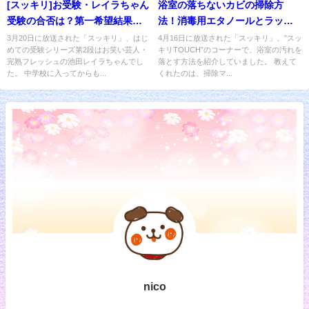
[スッキリ]お受験・レイラちゃん
浴室の落ちないカビの掃除方
受験の合否は？第一希望結果発
法！消毒用エタノールとラップ
表
が有効
3月20日に放送された「スッキリ」、はじ
4月16日に放送された「スッキリ」、”スッ
めての受験シリーズ第2段はお笑い芸人・
キリTOUCH”のコーナーで、浴室の汚れを
完熟フレッシュの池田レイラちゃんでし
落とす方法を紹介していました。 教えて
た。 中学校に入ってからも...
くれたのは、掃除マ...
nico