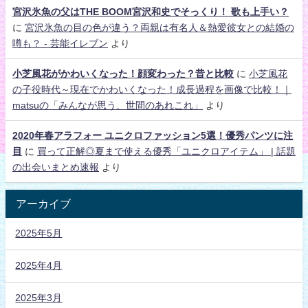
宮沢氷魚の父はTHE BOOM宮沢和史でそっくり！ 歌も上手い？
に
宮沢氷魚の目の色が違う？両親は有名人＆熱愛彼女との結婚の
噂も？ - 芸能イレブン
より
小芝風花がかわいくなった！顔変わった？昔と比較
に
小芝風花
の子役時代～現在でかわいくなった！成長過程を画像で比較！｜
matsuの「みんなが思う、世間のあれこれ」
より
2020年春アラフォー ユニクロファッション5選！優秀パンツに注
目
に
買って正解◎夏まで使える優秀「ユニクロアイテム」 | 話題
の出会いまとめ速報
より
アーカイブ
2025年5月
2025年4月
2025年3月