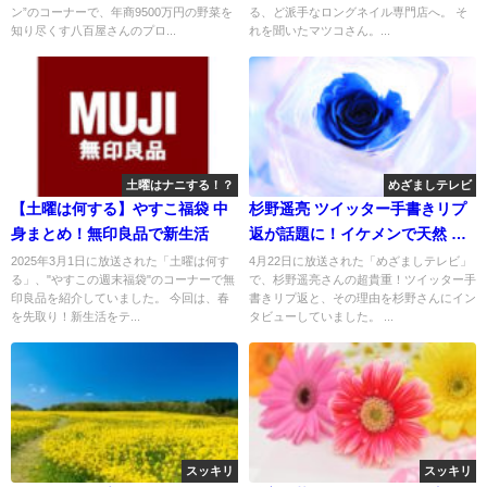
ン”のコーナーで、年商9500万円の野菜を
る、ど派手なロングネイル専門店へ。 そ
知り尽くす八百屋さんのプロ...
れを聞いたマツコさん。...
土曜はナニする！？
めざましテレビ
【土曜は何する】やすこ福袋 中
杉野遥亮 ツイッター手書きリプ
身まとめ！無印良品で新生活
返が話題に！イケメンで天然 面
白い！
2025年3月1日に放送された「土曜は何す
4月22日に放送された「めざましテレビ」
る」、"やすこの週末福袋"のコーナーで無
で、杉野遥亮さんの超貴重！ツイッター手
印良品を紹介していました。 今回は、春
書きリプ返と、その理由を杉野さんにイン
を先取り！新生活をテ...
タビューしていました。 ...
スッキリ
スッキリ