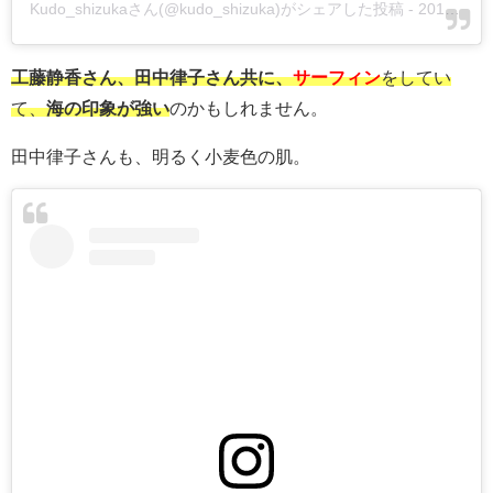
Kudo_shizukaさん(@kudo_shizuka)がシェアした投稿
-
2019年 5月月16日午前12時15分PDT
工藤静香さん、田中律子さん共に、
サーフィン
をしてい
て、
海の印象が強い
のかもしれません。
田中律子さんも、明るく小麦色の肌。