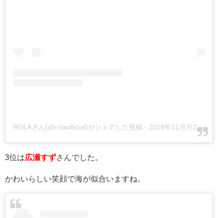
ROLAさん(@rolaofficial)がシェアした投稿
-
2018年11月月20日午後8時26分PST
3位は
広瀬すず
さんでした。
かわいらしい笑顔で海が似合いますね。