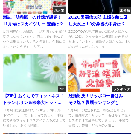
未分類
未分類
雑誌「幼稚園」の付録が話題！
ZOZO田端信太郎 主婦を敵に回
11月号はスカイツリー 定価は？
し大炎上！3分弁当の中身は？
幼稚園児向けの雑誌、「幼稚園」の付録が
ZOZOTOWN執行役員の田端信太郎さん
話題になっています。 売上に伸び悩んで
が、13日、ツイッターに投稿した内容が
いた編集長はいろいろと考案し、付録に目
炎上しています。 田端信太郎さんは、3人
をつけたようです。 リアル...
のお子さんがいらっしゃ...
ZIP
ランキング
【ZIP】おうちでフィットネス！
袋麺対決！サッポロ一番はみ
トランポリン＆欧米大ヒット商
そ？塩？袋麺ランキングも！
品
11月4日に放送された「ZIP」、”キテル
9月14日に放送された「特盛よしもと」
ネ”のコーナーで、おうちで楽しく！手軽
で、袋麺対決！サッポロ一番はみそ？塩？
にできるフィットネスアイテムを紹介して
とスタジオで論争していました。 手軽で
いました。 おうち時間...
美味しい袋麺。どちらの人気...