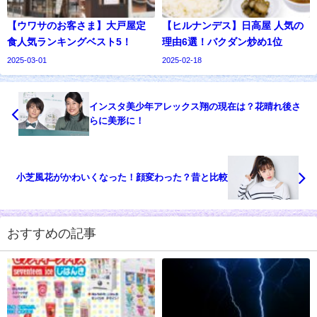
【ウワサのお客さま】大戸屋定
【ヒルナンデス】日高屋 人気の
食人気ランキングベスト5！
理由6選！バクダン炒め1位
2025-03-01
2025-02-18
インスタ美少年アレックス翔の現在は？花晴れ後さ
らに美形に！
小芝風花がかわいくなった！顔変わった？昔と比較
おすすめの記事