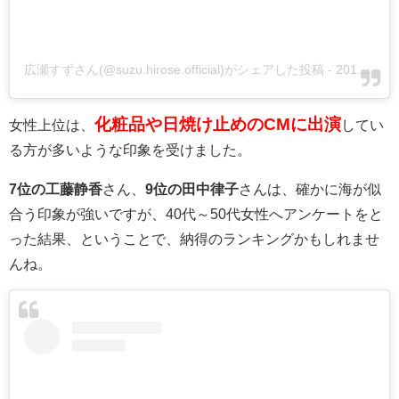
広瀬すずさん(@suzu.hirose.official)がシェアした投稿
-
2018年 8月月21日午後9時09分PDT
化粧品や日焼け止めのCMに出演
女性上位は、
してい
る方が多いような印象を受けました。
7位の工藤静香
さん、
9位の田中律子
さんは、確かに海が似
合う印象が強いですが、40代～50代女性へアンケートをと
った結果、ということで、納得のランキングかもしれませ
んね。