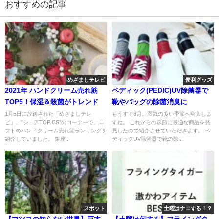
おすすめの記事
めざましテレビ
便利グッズ
2021年 ハンドクリーム売れ筋
ペディック(PEDIC)UV除菌器で
TOP5！保湿＆殺菌がトレンド
靴やバッグの除菌消臭に
1月5日に放送された「めざましテレ
もうすぐ6月。湿気の多い季節へ突入しま
ビ」、”シェアTOPICS”のコーナーで、ロ
すね。 これからの季節に最適な商品を発
フトのハンドクリーム売れ筋ランキングを
見したので紹介させていただきます。 ペ
紹介していました。 銀座...
ディックUV除菌器で靴の除...
スポット
土曜はナニする！？
【マツコの知らない世界】巨木
【土曜は何する】フライングタ