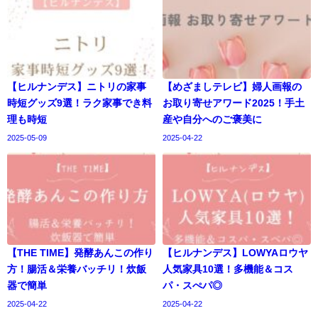
【ヒルナンデス】ニトリの家事
【めざましテレビ】婦人画報の
時短グッズ9選！ラク家事でき料
お取り寄せアワード2025！手土
理も時短
産や自分へのご褒美に
2025-05-09
2025-04-22
【THE TIME】発酵あんこの作り
【ヒルナンデス】LOWYAロウヤ
方！腸活＆栄養バッチリ！炊飯
人気家具10選！多機能＆コス
器で簡単
パ・スぺパ◎
2025-04-22
2025-04-22