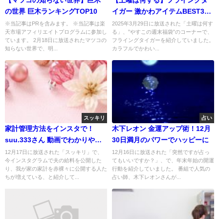
の世界 巨木ランキングTOP10
イガー 激かわアイテムBEST3！
ポップ&キュート
※当記事はPRを含みます。 ※当記事は楽
2025年3月29日に放送された「土曜は何す
天市場アフィリエイトプログラムに参加し
る」、”やすこの週末福袋”のコーナーで、
ています。 2月18日に放送されたマツコの
フライングタイガーを紹介していました。
知らない世界で、明...
カラフルでかわい...
スッキリ
占い
家計管理方法をインスタで！
木下レオン 金運アップ術！12月
suu.333さん 動画でわかりやす
30日満月のパワーでハッピーに
いと好評
12月17日に放送された「スッキリ」で、
12月16日に放送された「突然ですが占っ
今インスタグラムで夫の給料を公開した
てもいいですか？」、で、年末年始の開運
り、我が家の家計を赤裸々に公開する人た
行動を紹介していました。 番組で人気の
ちが増えている、と紹介して...
占い師、木下レオンさんが...