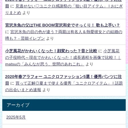
目
に
見逃せない♡ユニクロ感謝祭の「狙い目アイテム」 | おにぎ
りまとめ
より
宮沢氷魚の父はTHE BOOM宮沢和史でそっくり！ 歌も上手い？
に
宮沢氷魚の目の色が違う？両親は有名人＆熱愛彼女との結婚の
噂も？ - 芸能イレブン
より
小芝風花がかわいくなった！顔変わった？昔と比較
に
小芝風花
の子役時代～現在でかわいくなった！成長過程を画像で比較！｜
matsuの「みんなが思う、世間のあれこれ」
より
2020年春アラフォー ユニクロファッション5選！優秀パンツに注
目
に
買って正解◎夏まで使える優秀「ユニクロアイテム」 | 話題
の出会いまとめ速報
より
アーカイブ
2025年5月