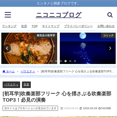
エンタメと雑多ブログです。
ニコニコブログ
ランキング
生活
TOP
サイトマップ
プライバシーポリシー
お問い合わせ
コミック
ヒルナンデス
ホーム
バラエティ
[初耳学]吹奏楽部フリーク 心を揺さぶる吹奏楽部TOP3！
必見の演奏
バラエティ
音楽
[初耳学]吹奏楽部フリーク 心を揺さぶる吹奏楽部
TOP3！必見の演奏
当サイトはプロモーションが含まれています
2020-03-22
2020-03-28
5分58秒