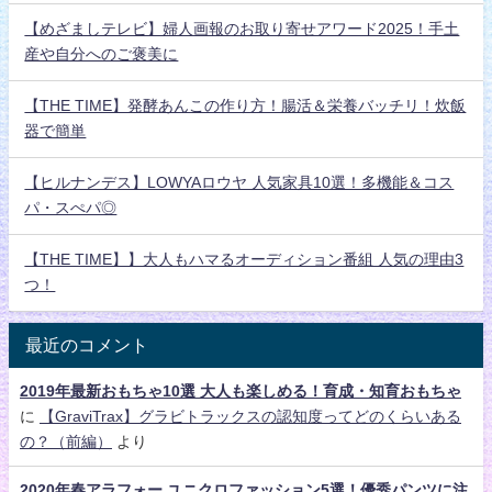
【めざましテレビ】婦人画報のお取り寄せアワード2025！手土
産や自分へのご褒美に
【THE TIME】発酵あんこの作り方！腸活＆栄養バッチリ！炊飯
器で簡単
【ヒルナンデス】LOWYAロウヤ 人気家具10選！多機能＆コス
パ・スぺパ◎
【THE TIME】】大人もハマるオーディション番組 人気の理由3
つ！
最近のコメント
2019年最新おもちゃ10選 大人も楽しめる！育成・知育おもちゃ
に
【GraviTrax】グラビトラックスの認知度ってどのくらいある
の？（前編）
より
2020年春アラフォー ユニクロファッション5選！優秀パンツに注