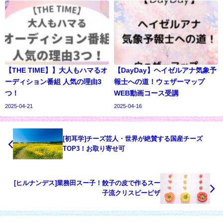
【THE TIME】】大人もハマるオ
【DayDay】ヘイゼルアナ気象予
ーディション番組 人気の理由3
報士への道！ウェザーマップ
つ！
WEB動画コース受講
2025-04-21
2025-04-16
[初耳学]チーズ芸人・世界が絶賛する国産チーズ
TOP3！お取り寄せ可
[ヒルナンデス]業務田スー子！餃子の皮で作るスー
子流クリスピーピザ