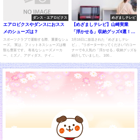
ダンス・エアロビクス
めざましテレビ
エアロビクスやダンスにおスス
【めざましテレビ】山崎実業
メのシューズは？
「浮かせる」収納グッズ4選！キ
ッチン編
スポーツクラブで運動する際、重要なシュ
3月16日に放送された「めざましテレ
ーズ。 実は、フィットネスシューズは種
ビ」、”リポーターやってください”のコー
類も豊富です。 有名なシューズメーカ
ナーで今人気の「浮かせる」収納グッズを
ー、ミズノ、アディダス、ナイ...
紹介していました。 100...