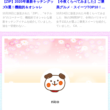
【ZIP】2020年最新キッチングッ
【今夜くらべてみました】ご褒
ズ6選！機能的＆オシャレ
美グルメ・スイーツTOP10！お
取り寄せ
10月26日に放送された「ZIP!」、”キテル
10月14日に放送された今夜くらべてみま
ネ”のコーナーで、機能的でオシャレな最
した 秋の2時間SPで、令和のバリキャリ
新キッチンアイテムを紹介していました。
女子132人が選ぶご褒美スイーツを紹介し
油を一切使わない...
ていました。 CA、...
nico