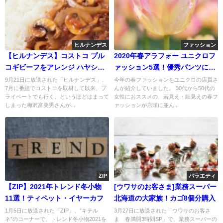
ヒルナンデス
ファッション
【ヒルナンデス】コストコ プル
2020年春アラフォー ユニクロフ
コギビーフをアレンジ ハヤシラ
ァッション5選！優秀パンツに注
イスに
目
9月21日に放送された「ヒルナンデス」、
今年の春ファッションをユニクロの店員さ
7月に番組でコストコを取材して以来、プ
んが紹介していました。 30代から50代の
ライベートでも行く、というほどはまって
女性におススメの、若見え・細見えの春フ
しまった梅沢富美男さんが...
ァッションが店頭に並ん...
ZIP
バラエティ
【ZIP】2021年トレンド冬小物
[ウワサのお客さま]業務スーパー
11選！ティペット・イヤーカフ
北海道の大家族！カゴ8個分購入
1月5日に放送された「ZIP」、”キテル
3月27日に放送された「ウワサのお客さ
ネ”のコーナーで、トレンド冬小物2021を
ま 春満開3時間SP」で、業務スーパーの