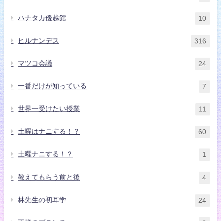
ハナタカ優越館
10
ヒルナンデス
316
マツコ会議
24
一番だけが知っている
7
世界一受けたい授業
11
土曜はナニする！？
60
土曜ナニする！？
1
教えてもらう前と後
4
林先生の初耳学
24