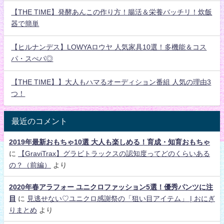
【THE TIME】発酵あんこの作り方！腸活＆栄養バッチリ！炊飯
器で簡単
【ヒルナンデス】LOWYAロウヤ 人気家具10選！多機能＆コス
パ・スぺパ◎
【THE TIME】】大人もハマるオーディション番組 人気の理由3
つ！
最近のコメント
2019年最新おもちゃ10選 大人も楽しめる！育成・知育おもちゃ
に
【GraviTrax】グラビトラックスの認知度ってどのくらいある
の？（前編）
より
2020年春アラフォー ユニクロファッション5選！優秀パンツに注
目
に
見逃せない♡ユニクロ感謝祭の「狙い目アイテム」 | おにぎ
りまとめ
より