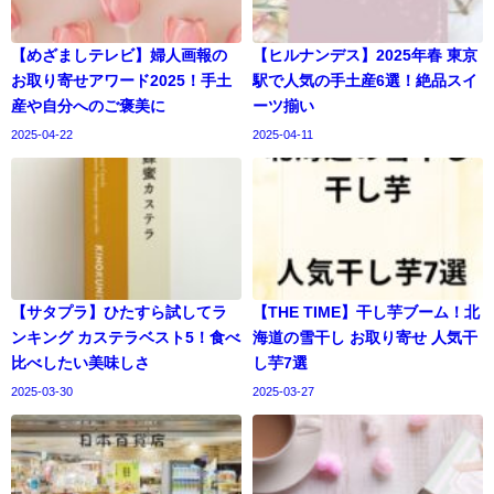
【めざましテレビ】婦人画報の
【ヒルナンデス】2025年春 東京
お取り寄せアワード2025！手土
駅で人気の手土産6選！絶品スイ
産や自分へのご褒美に
ーツ揃い
2025-04-22
2025-04-11
【サタプラ】ひたすら試してラ
【THE TIME】干し芋ブーム！北
ンキング カステラベスト5！食べ
海道の雪干し お取り寄せ 人気干
比べしたい美味しさ
し芋7選
2025-03-30
2025-03-27