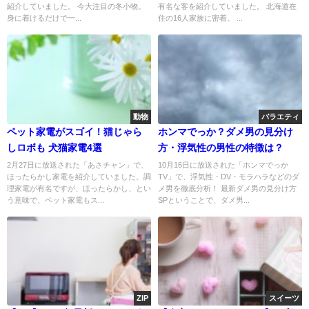
紹介していました。 今大注目の冬小物。
有名な客を紹介していました。 北海道在
身に着けるだけで一...
住の16人家族に密着。 ...
動物
バラエティ
ペット家電がスゴイ！猫じゃら
ホンマでっか？ダメ男の見分け
しロボも 犬猫家電4選
方・浮気性の男性の特徴は？
2月27日に放送された「あさチャン」で、
10月16日に放送された「ホンマでっか
ほったらかし家電を紹介していました。調
TV」で、浮気性・DV・モラハラなどのダ
理家電が有名ですが、ほったらかし、とい
メ男を徹底分析！ 最新ダメ男の見分け方
う意味で、ペット家電もス...
SPということで、ダメ男...
ZIP
スイーツ