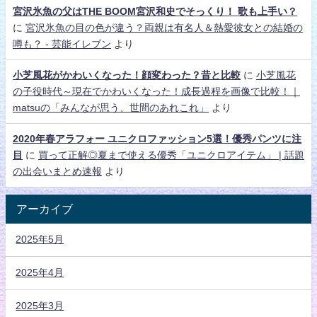
宮沢氷魚の父はTHE BOOM宮沢和史でそっくり！ 歌も上手い？
に
宮沢氷魚の目の色が違う？両親は有名人＆熱愛彼女との結婚の
噂も？ - 芸能イレブン
より
小芝風花がかわいくなった！顔変わった？昔と比較
に
小芝風花
の子役時代～現在でかわいくなった！成長過程を画像で比較！｜
matsuの「みんなが思う、世間のあれこれ」
より
2020年春アラフォー ユニクロファッション5選！優秀パンツに注
目
に
買って正解◎夏まで使える優秀「ユニクロアイテム」 | 話題
の出会いまとめ速報
より
アーカイブ
2025年5月
2025年4月
2025年3月