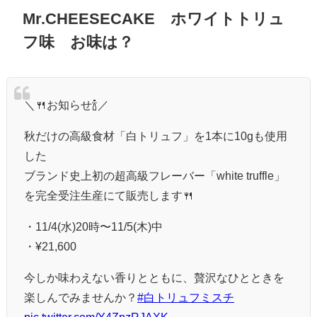
Mr.CHEESECAKE ホワイトトリュ
フ味 お味は？
＼🍴お知らせ🍾／
秋だけの高級食材「白トリュフ」を1本に10gも使用
した
ブランド史上初の超高級フレーバー「white truffle」
を完全受注生産にて販売します🍴
・11/4(水)20時〜11/5(木)中
・¥21,600
今しか味わえない香りとともに、贅沢なひとときを
楽しんでみませんか？
#白トリュフミスチ
pic.twitter.com/Y4ZpzRJAXK