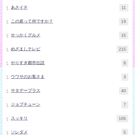
あさイチ
11
この差って何ですか？
19
せっかくグルメ
15
めざましテレビ
215
やりすぎ都市伝説
8
ウワサのお客さま
3
サタデープラス
40
ジョブチューン
7
スッキリ
105
ソレダメ
5