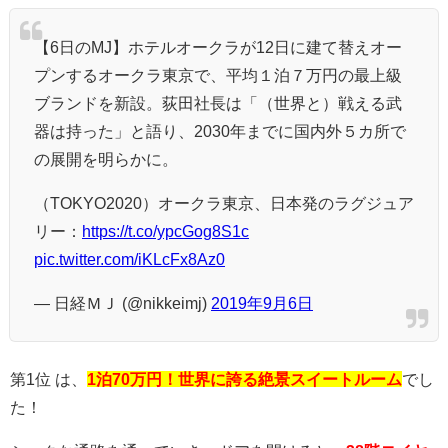
【6日のMJ】ホテルオークラが12日に建て替えオー
プンするオークラ東京で、平均１泊７万円の最上級
ブランドを新設。荻田社長は「（世界と）戦える武
器は持った」と語り、2030年までに国内外５カ所で
の展開を明らかに。
（TOKYO2020）オークラ東京、日本発のラグジュア
リー：
https://t.co/ypcGog8S1c
pic.twitter.com/iKLcFx8Az0
— 日経ＭＪ (@nikkeimj)
2019年9月6日
第1位 は、
1泊70万円！世界に誇る絶景スイートルーム
でし
た！