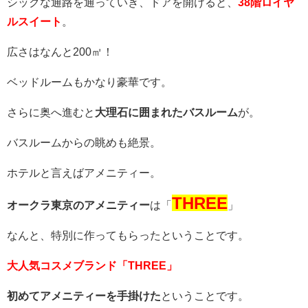
シックな通路を通っていき、ドアを開けると、
38階ロイヤ
ルスイート
。
広さはなんと200㎡！
ベッドルームもかなり豪華です。
さらに奥へ進むと
大理石に囲まれたバスルーム
が。
バスルームからの眺めも絶景。
ホテルと言えばアメニティー。
THREE
オークラ東京のアメニティー
は「
」
なんと、特別に作ってもらったということです。
大人気コスメブランド「THREE」
初めてアメニティーを手掛けた
ということです。