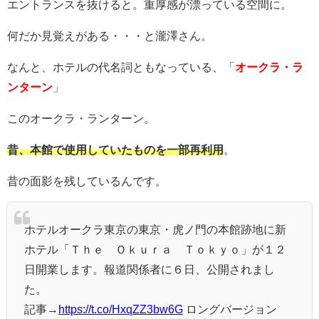
エントランスを抜けると。重厚感が漂っている空間に。
何だか見覚えがある・・・と瀧澤さん。
なんと、ホテルの代名詞ともなっている、「
オークラ・ラ
ンターン
」
このオークラ・ランターン。
昔、本館で使用していたものを一部再利用
。
昔の面影を残しているんです。
ホテルオークラ東京の東京・虎ノ門の本館跡地に新
ホテル「Ｔｈｅ Ｏｋｕｒａ Ｔｏｋｙｏ」が１２
日開業します。報道関係者に６日、公開されまし
た。
記事→
https://t.co/HxqZZ3bw6G
ロングバージョン