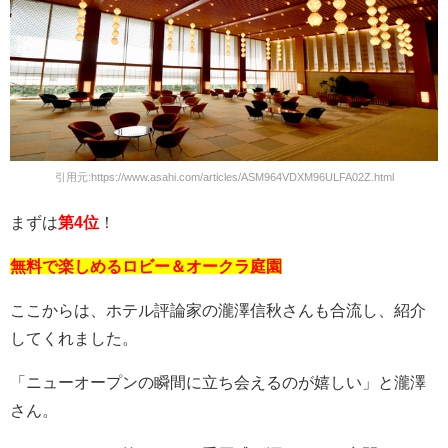
引用元:https://www.asahi.com/articles/ASM964VDXM96ULFA02Z.html
まずは
第4位
！
無料で楽しめるロビー＆オークラ庭園
ここからは、ホテル評論家の瀧澤信秋さんも合流し、紹介
してくれました。
「ニューオープンの瞬間に立ち会えるのが嬉しい」と瀧澤
さん。