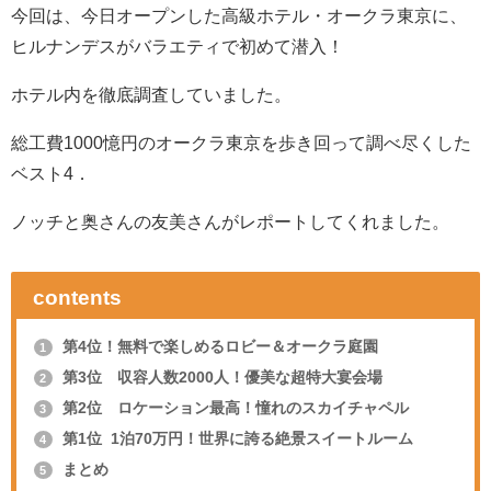
今回は、今日オープンした高級ホテル・オークラ東京に、
ヒルナンデスがバラエティで初めて潜入！
ホテル内を徹底調査していました。
総工費1000憶円のオークラ東京を歩き回って調べ尽くした
ベスト4．
ノッチと奥さんの友美さんがレポートしてくれました。
contents
第4位！無料で楽しめるロビー＆オークラ庭園
1
第3位 収容人数2000人！優美な超特大宴会場
2
第2位 ロケーション最高！憧れのスカイチャペル
3
第1位 1泊70万円！世界に誇る絶景スイートルーム
4
まとめ
5