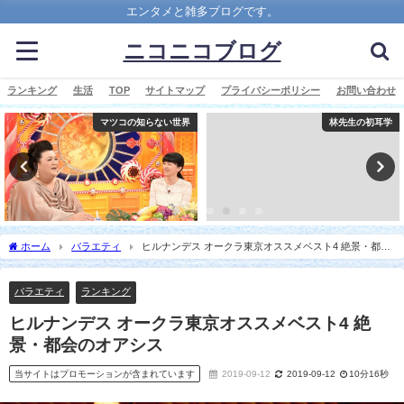
エンタメと雑多ブログです。
ニコニコブログ
ランキング
生活
TOP
サイトマップ
プライバシーポリシー
お問い合わせ
マツコの知らない世界
林先生の初耳学
ホーム
バラエティ
ヒルナンデス オークラ東京オススメベスト4 絶景・都会
のオアシス
バラエティ
ランキング
ヒルナンデス オークラ東京オススメベスト4 絶
景・都会のオアシス
当サイトはプロモーションが含まれています
2019-09-12
2019-09-12
10分16秒