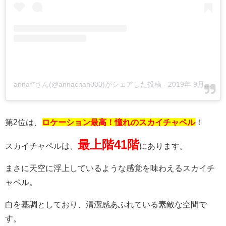
anna**さん(@annachan003)がシェアした投稿
-
2019年 9月月9日午前9時21分PDT
第2位は、
ロケーション最高！憧れのスカイチャペル
！
最上階41階
スカイチャペルは、
にあります。
まさに天空に浮上しているような感覚を味わえるスカイチ
ャペル。
白を基調としており、清潔感あふれている素敵な空間で
す。