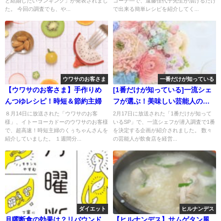
と結婚したいランキング」が発表されまし
コーナ―で、遠藤佳代子先生が漬けるだけ
た。 今回の調査でも、や...
で出来る簡単レシピを紹介してく...
ウワサのお客さま
一番だけが知っている
【ウワサのお客さま】手作りめ
[1番だけが知っている]一流シェ
んつゆレシピ！時短＆節約主婦
フが選ぶ！美味しい芸能人の店
TOP5
８月14日に放送された「ウワサのお客
2月17日に放送された「1番だけが知って
様」、イトーヨーカドーのウワサのお客様
いるSP」で、一流シェフが潜入調査で1番
で、超高速！時短主婦のくぅちゃんさんを
を決定する企画が紹介されました。 数々
紹介していました。 １週間分...
の芸能人が飲食店を経営...
ダイエット
ヒルナンデス
月曜断食の効果は？リバウンド
【ヒルナンデス】サムゲタン風