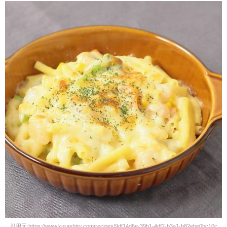
引用元:https://www.kurashiru.com/recipes/9df14d6e-39b1-4df2-b3a1-b82ebe0bc10c