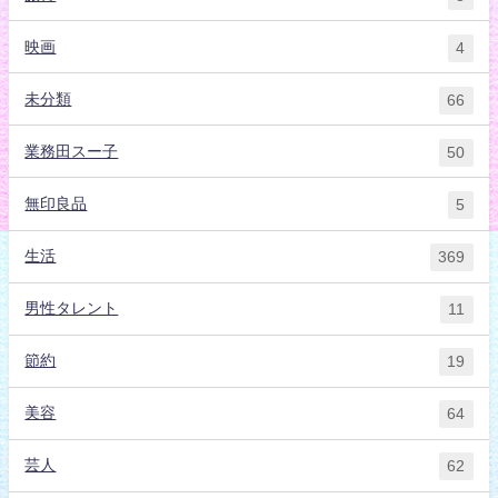
映画
4
未分類
66
業務田スー子
50
無印良品
5
生活
369
男性タレント
11
節約
19
美容
64
芸人
62