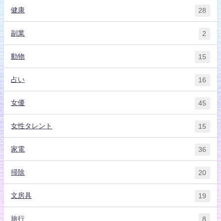
健康
28
副業
2
動物
15
占い
16
女優
45
女性タレント
15
家電
36
掃除
20
文房具
19
旅行
8