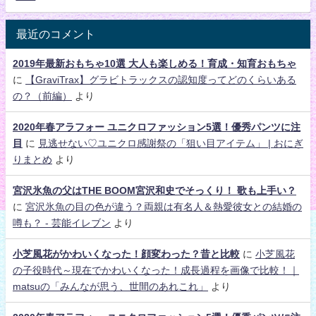
最近のコメント
2019年最新おもちゃ10選 大人も楽しめる！育成・知育おもちゃ
に
【GraviTrax】グラビトラックスの認知度ってどのくらいある
の？（前編）
より
2020年春アラフォー ユニクロファッション5選！優秀パンツに注
目
に
見逃せない♡ユニクロ感謝祭の「狙い目アイテム」 | おにぎ
りまとめ
より
宮沢氷魚の父はTHE BOOM宮沢和史でそっくり！ 歌も上手い？
に
宮沢氷魚の目の色が違う？両親は有名人＆熱愛彼女との結婚の
噂も？ - 芸能イレブン
より
小芝風花がかわいくなった！顔変わった？昔と比較
に
小芝風花
の子役時代～現在でかわいくなった！成長過程を画像で比較！｜
matsuの「みんなが思う、世間のあれこれ」
より