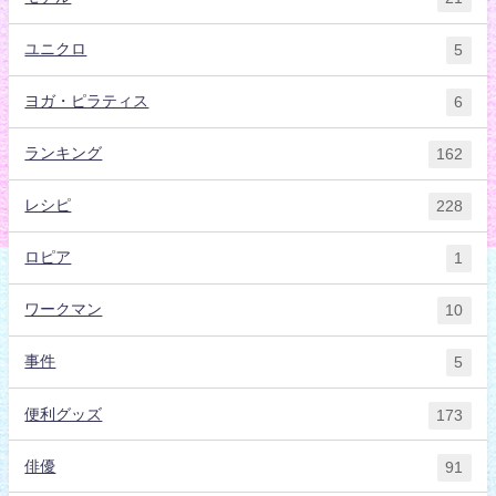
ユニクロ
5
ヨガ・ピラティス
6
ランキング
162
レシピ
228
ロピア
1
ワークマン
10
事件
5
便利グッズ
173
俳優
91