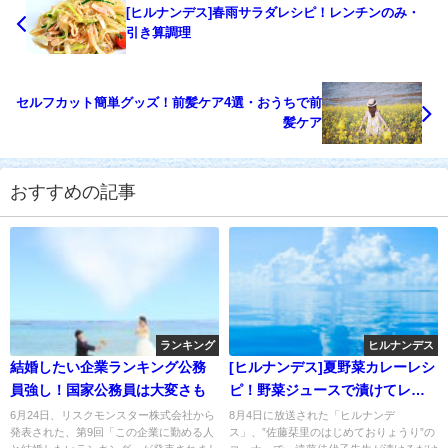
[ヒルナンデス]春雨サラダレシピ！レンチンのみ・
引き算調理
セルフカット簡単グッズ！前髪ケア4選・おうちで前
髪ケア
おすすめの記事
ランキング
ヒルナンデス
結婚したい企業ランキング公務
[ヒルナンデス]夏野菜カレーレシ
員強し！国家公務員は大変さも
ピ！野菜ジュースで漬けてレン
チン
6月24日、リスクモンスター株式会社から
8月4日に放送された「ヒルナンデ
発表された、第9回「この企業に勤める人
ス」、”佐藤栞里のはじめておりょうり”の