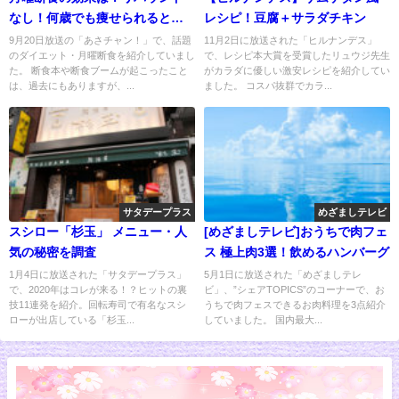
なし！何歳でも痩せられると話
レシピ！豆腐＋サラダチキン
題に
9月20日放送の「あさチャン！」で、話題
11月2日に放送された「ヒルナンデス」
のダイエット・月曜断食を紹介していまし
で、レシピ本大賞を受賞したリュウジ先生
た。 断食本や断食ブームが起こったこと
がカラダに優しい激安レシピを紹介してい
は、過去にもありますが、...
ました。 コスパ抜群でカラ...
サタデープラス
めざましテレビ
スシロー「杉玉」 メニュー・人
[めざましテレビ]おうちで肉フェ
気の秘密を調査
ス 極上肉3選！飲めるハンバーグ
1月4日に放送された「サタデープラス」
5月1日に放送された「めざましテレ
で、2020年はコレが来る！？ヒットの裏
ビ」、”シェアTOPICS”のコーナーで、お
技11連発を紹介。回転寿司で有名なスシ
うちで肉フェスできるお肉料理を3点紹介
ローが出店している「杉玉...
していました。 国内最大...