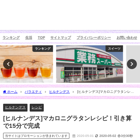
ランキング
生活
TOP
サイトマップ
プライバシーポリシー
お問い合わせ
スイーツ
ランキング
ホーム
バラエティ
ヒルナンデス
[ヒルナンデス]マカロニグラタンレシ
ピ！引き算で15分で完成
ヒルナンデス
レシピ
[ヒルナンデス]マカロニグラタンレシピ！引き算
で15分で完成
当サイトはプロモーションが含まれています
2020-05-01
2020-05-02
3分30秒