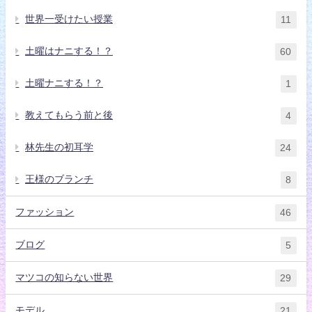
世界一受けたい授業
11
土曜はナニする！？
60
土曜ナニする！？
1
教えてもらう前と後
4
林先生の初耳学
24
王様のブランチ
8
ファッション
46
ブログ
5
マツコの知らない世界
29
モデル
21