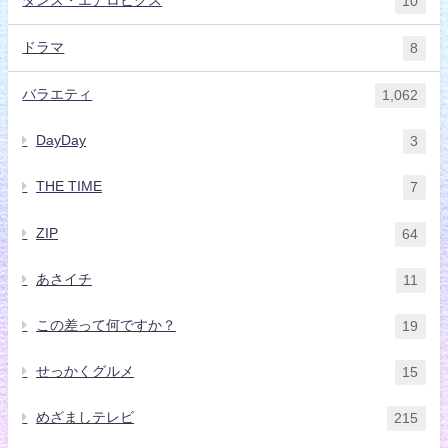
ダンス・エアロビクス
10
ドラマ
8
バラエティ
1,062
DayDay
3
THE TIME
7
ZIP
64
あさイチ
11
この差って何ですか？
19
せっかくグルメ
15
めざましテレビ
215