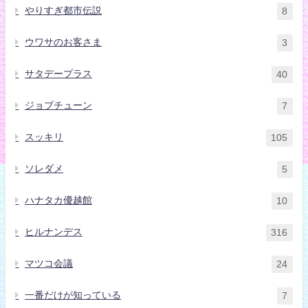
やりすぎ都市伝説
8
ウワサのお客さま
3
サタデープラス
40
ジョブチューン
7
スッキリ
105
ソレダメ
5
ハナタカ優越館
10
ヒルナンデス
316
マツコ会議
24
一番だけが知っている
7