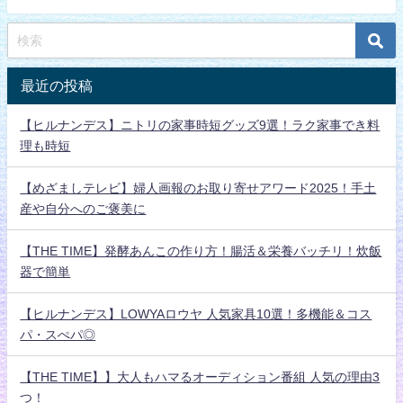
最近の投稿
【ヒルナンデス】ニトリの家事時短グッズ9選！ラク家事でき料
理も時短
【めざましテレビ】婦人画報のお取り寄せアワード2025！手土
産や自分へのご褒美に
【THE TIME】発酵あんこの作り方！腸活＆栄養バッチリ！炊飯
器で簡単
【ヒルナンデス】LOWYAロウヤ 人気家具10選！多機能＆コス
パ・スぺパ◎
【THE TIME】】大人もハマるオーディション番組 人気の理由3
つ！