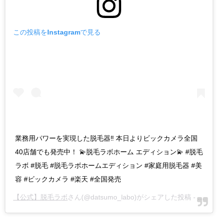
この投稿をInstagramで見る
業務用パワーを実現した脱毛器‼️ 本日よりビックカメラ全国
40店舗でも発売中！ 💫脱毛ラボホーム エディション💫 #脱毛
ラボ #脱毛 #脱毛ラボホームエディション #家庭用脱毛器 #美
容 #ビックカメラ #楽天 #全国発売
【公式】脱毛ラボ
さん(@datsumo_labo)がシェアした投稿 -
2019