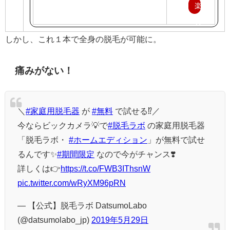
楽
天
で
しかし、これ１本で全身の脱毛が可能に。
購
痛みがない！
入
＼
#家庭用脱毛器
が
#無料
で試せる⁉️／
今ならビックカメラ💡で
#脱毛ラボ
の家庭用脱毛器
「脱毛ラボ・
#ホームエディション
」が無料で試せ
るんです✨
#期間限定
なので今がチャンス❣️
詳しくは👉
https://t.co/FWB3IThsnW
pic.twitter.com/wRyXM96pRN
— 【公式】脱毛ラボ DatsumoLabo
(@datsumolabo_jp)
2019年5月29日