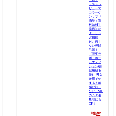
88%＋レ
ビューで
コラーゲ
ンサプリ
贈呈＋送
料無料】
業界初の
クーリン
グ機能
付、痛く
ない光脱
毛器！
「脱毛ラ
ボ・ホー
ムエディ
ション(家
庭用脱毛
器)」男女
兼用で使
える！敏
感な顔、
ひげ、VIO
のムダ毛
処理にも
OK！