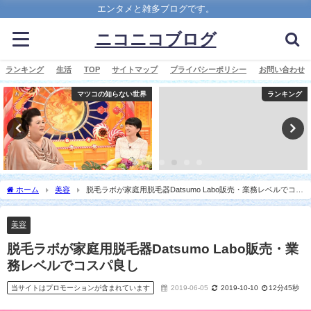
エンタメと雑多ブログです。
ニコニコブログ
ランキング
生活
TOP
サイトマップ
プライバシーポリシー
お問い合わせ
マツコの知らない世界
ランキング
ホーム
美容
脱毛ラボが家庭用脱毛器Datsumo Labo販売・業務レベルでコス
パ良し
美容
脱毛ラボが家庭用脱毛器Datsumo Labo販売・業
務レベルでコスパ良し
当サイトはプロモーションが含まれています
2019-06-05
2019-10-10
12分45秒