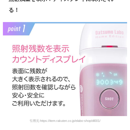
る！
引用元:https://item.rakuten.co.jp/elabo-shop/dl001/