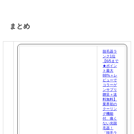
まとめ
脱毛器ラ
ンク1位
【6/5まで
★ポイン
ト最大
88%＋レ
ビューで
コラーゲ
ンサプリ
贈呈＋送
料無料】
業界初の
クーリン
グ機能
付、痛く
ない光脱
毛器！
「脱毛ラ