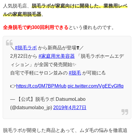
人気脱毛店、
脱毛ラボが家庭向けに開発した、業務用レベ
ルの家庭用脱毛器
。
全身脱毛で約300回利用できる
という優れものです。
＼
#脱毛ラボ
から新商品が登場❣️／
2月22日から
#家庭用光美容器
「脱毛ラボホームエデ
ィション」が全国で発売開始✨
自宅で手軽にサロン並みの
#脱毛
が可能に💪
👉
https://t.co/0M7BPMrlub
pic.twitter.com/VgEEvGlfIq
— 【公式】脱毛ラボ DatsumoLabo
(@datsumolabo_jp)
2019年4月27日
脱毛ラボが開発した商品とあって、ムダ毛の悩みを徹底追