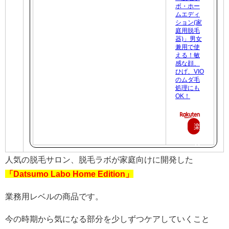
ボ・ホー
ムエディ
ション(家
庭用脱毛
器)」男女
兼用で使
える！敏
感な顔、
ひげ、VIO
のムダ毛
処理にも
OK！
楽
天
で
人気の脱毛サロン、脱毛ラボが家庭向けに開発した
「Datsumo Labo Home Edition」
購
入
業務用レベルの商品です。
今の時期から気になる部分を少しずつケアしていくこと