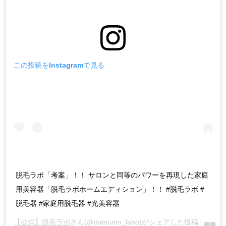
この投稿をInstagramで見る
脱毛ラボ「考案」！！ サロンと同等のパワーを再現した家庭
用美容器「脱毛ラボホームエディション」！！ #脱毛ラボ #
脱毛器 #家庭用脱毛器 #光美容器
【公式】脱毛ラボ
さん(@datsumo_labo)がシェアした投稿 -
2019