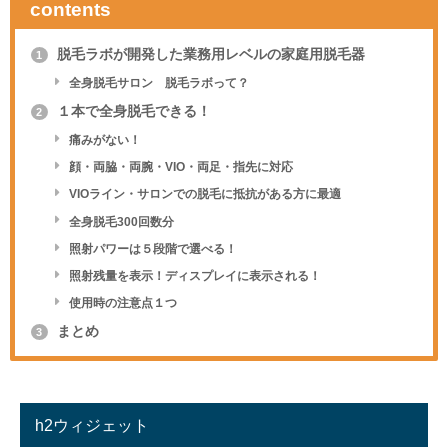
contents
脱毛ラボが開発した業務用レベルの家庭用脱毛器
1
全身脱毛サロン 脱毛ラボって？
１本で全身脱毛できる！
2
痛みがない！
顔・両脇・両腕・VIO・両足・指先に対応
VIOライン・サロンでの脱毛に抵抗がある方に最適
全身脱毛300回数分
照射パワーは５段階で選べる！
照射残量を表示！ディスプレイに表示される！
使用時の注意点１つ
まとめ
3
h2ウィジェット