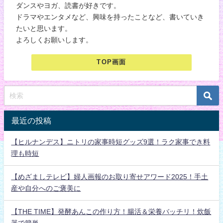
ダンスやヨガ、読書が好きです。
ドラマやエンタメなど、興味を持ったことなど、書いていき
たいと思います。
よろしくお願いします。
TOP画面
最近の投稿
【ヒルナンデス】ニトリの家事時短グッズ9選！ラク家事でき料
理も時短
【めざましテレビ】婦人画報のお取り寄せアワード2025！手土
産や自分へのご褒美に
【THE TIME】発酵あんこの作り方！腸活＆栄養バッチリ！炊飯