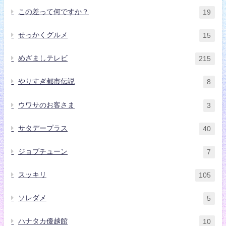
この差って何ですか？
19
せっかくグルメ
15
めざましテレビ
215
やりすぎ都市伝説
8
ウワサのお客さま
3
サタデープラス
40
ジョブチューン
7
スッキリ
105
ソレダメ
5
ハナタカ優越館
10