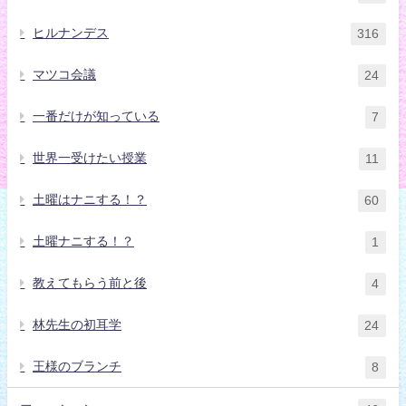
ヒルナンデス
316
マツコ会議
24
一番だけが知っている
7
世界一受けたい授業
11
土曜はナニする！？
60
土曜ナニする！？
1
教えてもらう前と後
4
林先生の初耳学
24
王様のブランチ
8