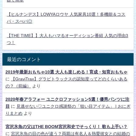
器で簡単
【ヒルナンデス】LOWYAロウヤ 人気家具10選！多機能＆コス
パ・スぺパ◎
【THE TIME】】大人もハマるオーディション番組 人気の理由3
つ！
最近のコメント
2019年最新おもちゃ10選 大人も楽しめる！育成・知育おもちゃ
に
【GraviTrax】グラビトラックスの認知度ってどのくらいある
の？（前編）
より
2020年春アラフォー ユニクロファッション5選！優秀パンツに注
目
に
見逃せない♡ユニクロ感謝祭の「狙い目アイテム」 | おにぎ
りまとめ
より
宮沢氷魚の父はTHE BOOM宮沢和史でそっくり！ 歌も上手い？
に
宮沢氷魚の目の色が違う？両親は有名人＆熱愛彼女との結婚の