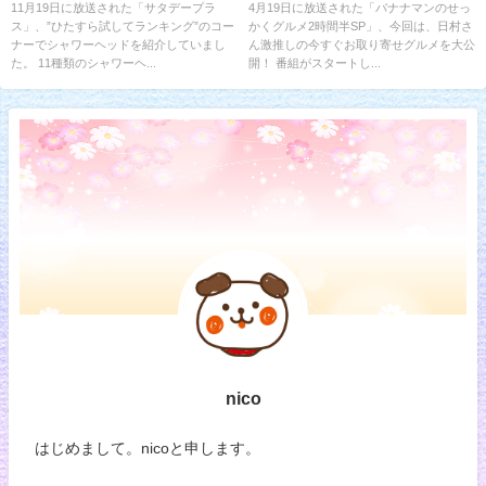
ファ最強
り寄せ
11月19日に放送された「サタデープラ
4月19日に放送された「バナナマンのせっ
ス」、”ひたすら試してランキング”のコー
かくグルメ2時間半SP」、今回は、日村さ
ナーでシャワーヘッドを紹介していまし
ん激推しの今すぐお取り寄せグルメを大公
た。 11種類のシャワーヘ...
開！ 番組がスタートし...
nico
はじめまして。nicoと申します。