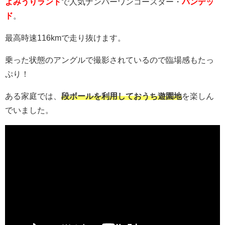
よみうりランド
で人気ナンバーワンコースター・
バンデッ
ド
。
最高時速116kmで走り抜けます。
乗った状態のアングルで撮影されているので臨場感もたっ
ぷり！
ある家庭では、
段ボールを利用しておうち遊園地
を楽しん
でいました。