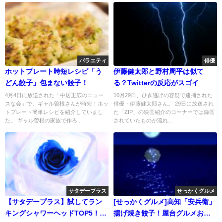
バラエティ
俳優
ホットプレート時短レシピ「う
伊藤健太郎と野村周平は似て
どん餃子」包まない餃子！
る？Twitterの反応がスゴイ
4月4日に放送された「中居正広のニュー
10月29日、ひき逃げの容疑で逮捕された
スな会」で、ギャル曽根さんが時短！ホッ
俳優・伊藤健太郎さん。 29日に放送され
トプレート簡単レシピを紹介していまし
た「ZIP」の映画紹介のコーナーでは録画
た。 ギャル曽根の家族で作ろ...
されていたものが流れ...
サタデープラス
せっかくグルメ
【サタデープラス】試してラン
[せっかくグルメ]高知「安兵衛」
キングシャワーヘッドTOP5！リ
揚げ焼き餃子！屋台グルメお取