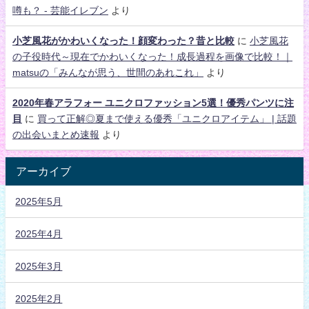
噂も？ - 芸能イレブン
より
小芝風花がかわいくなった！顔変わった？昔と比較
に
小芝風花
の子役時代～現在でかわいくなった！成長過程を画像で比較！｜
matsuの「みんなが思う、世間のあれこれ」
より
2020年春アラフォー ユニクロファッション5選！優秀パンツに注
目
に
買って正解◎夏まで使える優秀「ユニクロアイテム」 | 話題
の出会いまとめ速報
より
アーカイブ
2025年5月
2025年4月
2025年3月
2025年2月