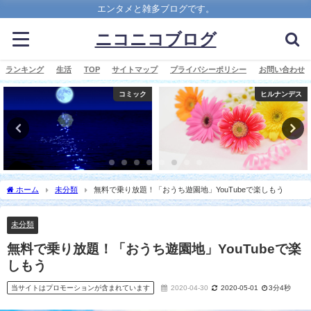
エンタメと雑多ブログです。
ニコニコブログ
ランキング
生活
TOP
サイトマップ
プライバシーポリシー
お問い合わせ
コミック
ヒルナンデス
ホーム
未分類
無料で乗り放題！「おうち遊園地」YouTubeで楽しもう
未分類
無料で乗り放題！「おうち遊園地」YouTubeで楽
しもう
当サイトはプロモーションが含まれています
2020-04-30
2020-05-01
3分4秒