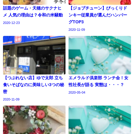
話題のゲーム・天穂のサクナヒ
【ジョブチューン】びっくりド
メ 人気の理由は？令和の米騒動
ンキー従業員が選んだハンバー
グTOP3
2020-12-23
2020-11-09
【つぶれない店】ゆで太郎 立ち
エメラルド倶楽部 ランチ会！女
食いそばなのに美味しい3つの秘
性社長が語る 実態は・・・？
密
2020-05-04
2020-11-09