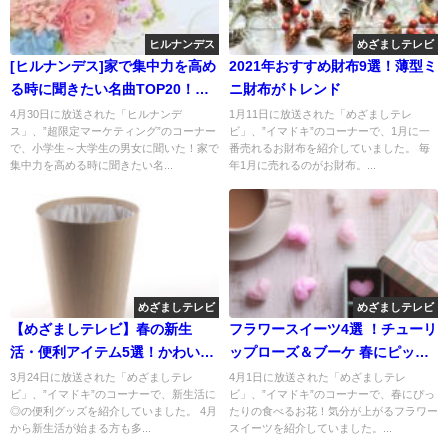
ヒルナンデス
めざましテレビ
[ヒルナンデス]家で集中力を高め
2021年おすすめ財布9選！薄型ミ
る時に聞きたい名曲TOP20！髭
ニ財布がトレンド
男人気
4月30日に放送された「ヒルナンデ
1月11日に放送された「めざましテレ
ス」、”超限定マーケティング”のコーナー
ビ」、”イマドキ”のコーナーで、1月に一
で、小学生～大学生の男女に聞いた！家で
番売れるお財布を紹介していました。 毎
集中力を高める時に聞きたい名...
年1月に売れるのがお財布。...
めざましテレビ
めざましテレビ
【めざましテレビ】春の新生
フラワースイーツ4選 ！チューリ
活・便利アイテム5選！かわいく
ップローズ＆ブーケ 春にピッタ
て便利
リ！
3月24日に放送された「めざましテレ
4月1日に放送された「めざましテレ
ビ」、”イマドキ”のコーナーで、新生活に
ビ」、”イマドキ”のコーナーで、春にぴっ
◎の便利グッズを紹介していました。 4月
たりの食べるお花！気分が上がるフラワー
から新生活が始まる方も多...
スイーツを紹介していました。...