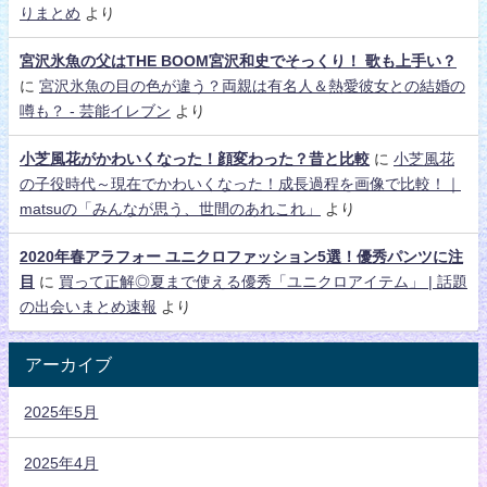
りまとめ
より
宮沢氷魚の父はTHE BOOM宮沢和史でそっくり！ 歌も上手い？
に
宮沢氷魚の目の色が違う？両親は有名人＆熱愛彼女との結婚の
噂も？ - 芸能イレブン
より
小芝風花がかわいくなった！顔変わった？昔と比較
に
小芝風花
の子役時代～現在でかわいくなった！成長過程を画像で比較！｜
matsuの「みんなが思う、世間のあれこれ」
より
2020年春アラフォー ユニクロファッション5選！優秀パンツに注
目
に
買って正解◎夏まで使える優秀「ユニクロアイテム」 | 話題
の出会いまとめ速報
より
アーカイブ
2025年5月
2025年4月