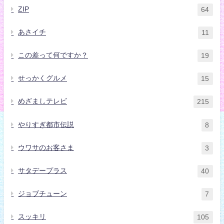
ZIP
64
あさイチ
11
この差って何ですか？
19
せっかくグルメ
15
めざましテレビ
215
やりすぎ都市伝説
8
ウワサのお客さま
3
サタデープラス
40
ジョブチューン
7
スッキリ
105