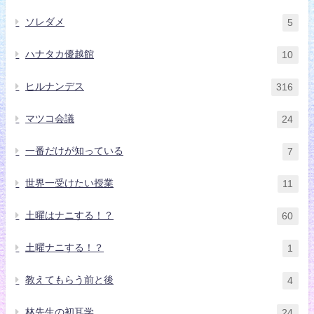
ソレダメ
5
ハナタカ優越館
10
ヒルナンデス
316
マツコ会議
24
一番だけが知っている
7
世界一受けたい授業
11
土曜はナニする！？
60
土曜ナニする！？
1
教えてもらう前と後
4
林先生の初耳学
24