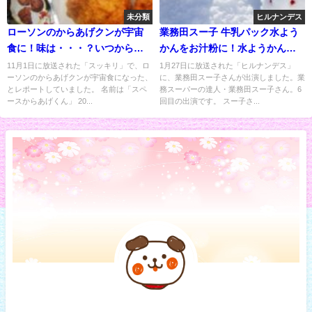
未分類
ヒルナンデス
ローソンのからあげクンが宇宙
業務田スー子 牛乳パック水よう
食に！味は・・・？いつから販
かんをお汁粉に！水ようかんカ
売？
ー登場
11月1日に放送された「スッキリ」で、ロ
1月27日に放送された「ヒルナンデス」
ーソンのからあげクンが宇宙食になった、
に、業務田スー子さんが出演しました。業
とレポートしていました。 名前は「スペ
務スーパーの達人・業務田スー子さん。6
ースからあげくん」 20...
回目の出演です。 スー子さ...