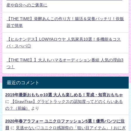
産や自分へのご褒美に
【THE TIME】発酵あんこの作り方！腸活＆栄養バッチリ！炊飯
器で簡単
【ヒルナンデス】LOWYAロウヤ 人気家具10選！多機能＆コス
パ・スぺパ◎
【THE TIME】】大人もハマるオーディション番組 人気の理由3
つ！
最近のコメント
2019年最新おもちゃ10選 大人も楽しめる！育成・知育おもちゃ
に
【GraviTrax】グラビトラックスの認知度ってどのくらいある
の？（前編）
より
2020年春アラフォー ユニクロファッション5選！優秀パンツに注
目
に
見逃せない♡ユニクロ感謝祭の「狙い目アイテム」 | おにぎ