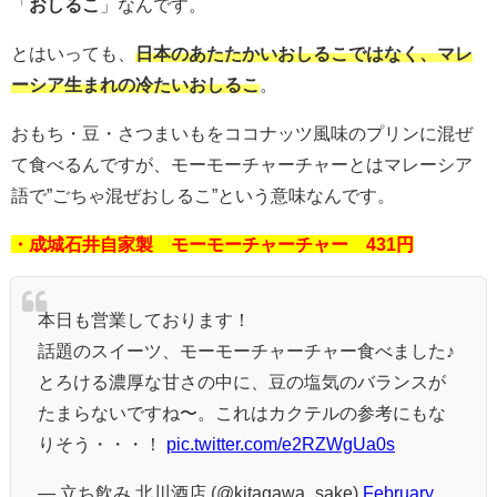
「
おしるこ
」なんです。
とはいっても、
日本のあたたかいおしるこではなく、マレ
ーシア生まれの冷たいおしるこ
。
おもち・豆・さつまいもをココナッツ風味のプリンに混ぜ
て食べるんですが、モーモーチャーチャーとはマレーシア
語で”ごちゃ混ぜおしるこ”という意味なんです。
・成城石井自家製 モーモーチャーチャー 431円
本日も営業しております！
話題のスイーツ、モーモーチャーチャー食べました♪
とろける濃厚な甘さの中に、豆の塩気のバランスが
たまらないですね〜。これはカクテルの参考にもな
りそう・・・！
pic.twitter.com/e2RZWgUa0s
— 立ち飲み 北川酒店 (@kitagawa_sake)
February