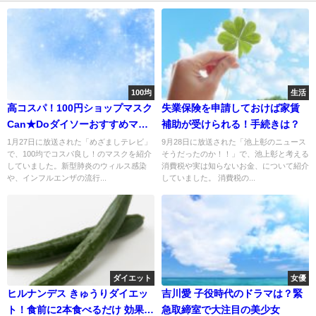
100均
生活
高コスパ！100円ショップマスク
失業保険を申請しておけば家賃
Can★Doダイソーおすすめマス
補助が受けられる！手続きは？
ク
1月27日に放送された「めざましテレビ」
9月28日に放送された「池上彰のニュース
で、100均でコスパ良し！のマスクを紹介
そうだったのか！！」で、池上彰と考える
していました。新型肺炎のウィルス感染
消費税や実は知らないお金、について紹介
や、インフルエンザの流行...
していました。 消費税の...
ダイエット
女優
ヒルナンデス きゅうりダイエッ
吉川愛 子役時代のドラマは？緊
ト！食前に2本食べるだけ 効果
急取締室で大注目の美少女