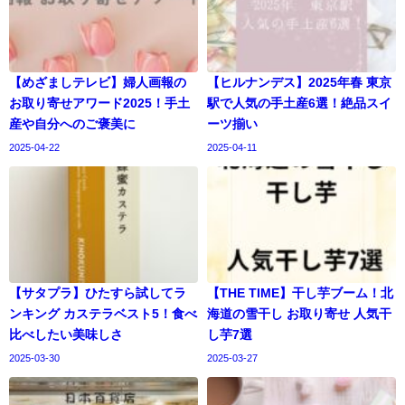
【めざましテレビ】婦人画報の
【ヒルナンデス】2025年春 東京
お取り寄せアワード2025！手土
駅で人気の手土産6選！絶品スイ
産や自分へのご褒美に
ーツ揃い
2025-04-22
2025-04-11
【サタプラ】ひたすら試してラ
【THE TIME】干し芋ブーム！北
ンキング カステラベスト5！食べ
海道の雪干し お取り寄せ 人気干
比べしたい美味しさ
し芋7選
2025-03-30
2025-03-27