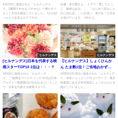
は？
9月23日に放送された「ヒルナンデス」
女優・吉川愛さん。 ドラマ「愛してたっ
で、3週間でやせる？やせない？噂のダイ
て、秘密はある。」、「はじめて恋をした
エット方法を検証していました。 3人のぽ
日に読む話。」に出演し、美少女！と注目
っちゃり女芸人がウワサの...
を浴びています。 4月から...
ヒルナンデス
ヒルナンデス
[ヒルナンデス]日本を代表する映
【ヒルナンデス】しょくひんか
画スターTOP10 1位は・・・？
ん たま麩1位！ご当地おかず
TOP3
3月6日に放送された「ヒルナンデ
2025年2月18日に放送された「ヒルナンデ
ス」、”超限定マーケティング”今日は日本
ス」本音ショッピングのコーナーで、東京
アカデミー賞授賞式が行われるということ
秋葉原にある日本百貨店しょくひんかんを
で、日本を代表する映画スターT...
紹介していました。 ...