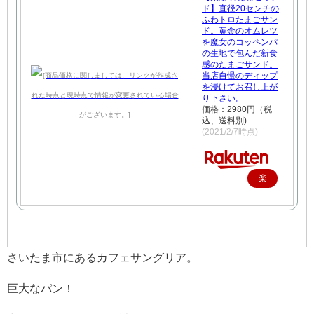
ド】直径20センチの
ふわトロたまごサン
ド。黄金のオムレツ
を魔女のコッペンパ
の生地で包んだ新食
感のたまごサンド。
当店自慢のディップ
を浸けてお召し上が
り下さい。
価格：2980円（税
込、送料別)
(2021/2/7時点)
楽
天
で
購
入
さいたま市にあるカフェサングリア。
巨大なパン！