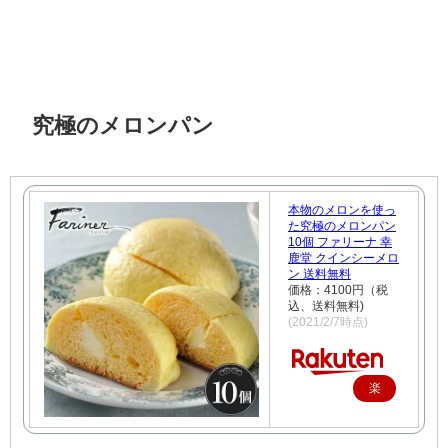
究極のメロンパン
本物のメロンを使っ
た究極のメロンパン
10個 ファリーナ 幸
鹿堂 クインシーメロ
ン 送料無料
価格：4100円（税
込、送料無料)
(2021/2/7時点)
楽
天
で