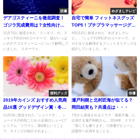
読書
めざましテレビ
デアゴスティーニを徹底調査！
自宅で簡単 フィットネスグッズ
ゴジラ完成費用は？女性向けも
TOP5！プチプラマッサージグッ
人気
ズも
11月7日に放送された「スッキリ」の、ス
4月21日に放送された「めざましテレ
ッキリTOUCHのコーナーで、謎がいっぱ
ビ」、”シェアTOPICS”のコーナーで、コ
いのデアゴスティーニ―について解明して
ロナ太りを解消するフィットネスグッズを
いました。 スターウォ...
紹介していました。 オ...
便利グッズ
俳優
2019年カインズ おすすめ人気商
瀬戸利樹と北村匠海が似てる？
品16選 グッドデザイン賞・冬グ
岡田結実も？共通点は・・・
ッズ
11月24に放送された「シューイチ」、シ
7月から放送されるドラマ「偽装不倫」に
ューイチの特別こだわり企画のシュー1プ
出演する瀬戸利樹さん。 2014年、ドラマ
レミアム「ツウマニ」第6弾ということ
「弱くても勝てます」で俳優デビューし、
で、カインズが紹介されまし...
話題作へ出演することも...