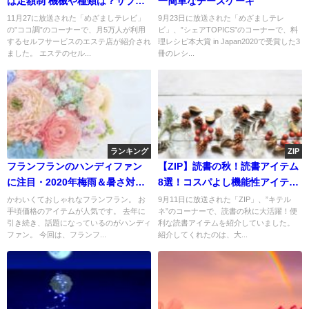
は定額制 機械や種類は？サブス
一簡単なチーズケーキ
ク活用
11月27に放送された「めざましテレビ」
9月23日に放送された「めざましテレ
の”ココ調”のコーナーで、月5万人が利用
ビ」、”シェアTOPICS”のコーナーで、料
するセルフサービスのエステ店が紹介され
理レシピ本大賞 in Japan2020で受賞した3
ました。 エステのセル...
冊のレシ...
ランキング
ZIP
フランフランのハンディファン
【ZIP】読書の秋！読書アイテム
に注目・2020年梅雨＆暑さ対策
8選！コスパよし機能性アイテム
TOP5！
も
かわいくておしゃれなフランフラン。 お
9月11日に放送された「ZIP」、”キテル
手頃価格のアイテムが人気です。 去年に
ネ”のコーナーで、読書の秋に大活躍！便
引き続き、話題になっているのがハンディ
利な読書アイテムを紹介していました。
ファン。 今回は、フランフ...
紹介してくれたのは、大...