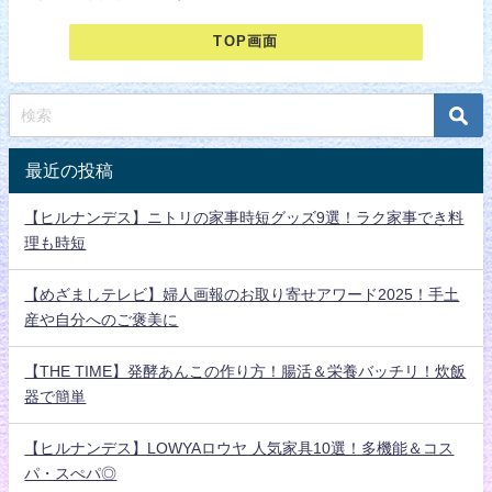
TOP画面
最近の投稿
【ヒルナンデス】ニトリの家事時短グッズ9選！ラク家事でき料
理も時短
【めざましテレビ】婦人画報のお取り寄せアワード2025！手土
産や自分へのご褒美に
【THE TIME】発酵あんこの作り方！腸活＆栄養バッチリ！炊飯
器で簡単
【ヒルナンデス】LOWYAロウヤ 人気家具10選！多機能＆コス
パ・スぺパ◎