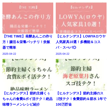
【THE TIME】発酵あんこの作り
【ヒルナンデス】LOWYAロウヤ
方！腸活＆栄養バッチリ！炊飯
人気家具10選！多機能＆コス
器で簡単
パ・スぺパ◎
2025-04-22
2025-04-22
【ヒルナンデス】節約主婦くぅ
【ヒルナンデス】節約主婦のス
ちゃんの食費&ポイ活テク！絶品
ゴ技テク！食費節約＆節水 1年で
味噌ラーメンレシピ紹介
100万貯金