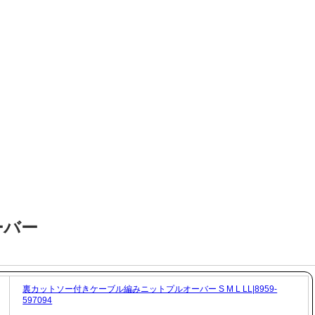
ーバー
裏カットソー付きケーブル編みニットプルオーバー S M L LL|8959-
597094