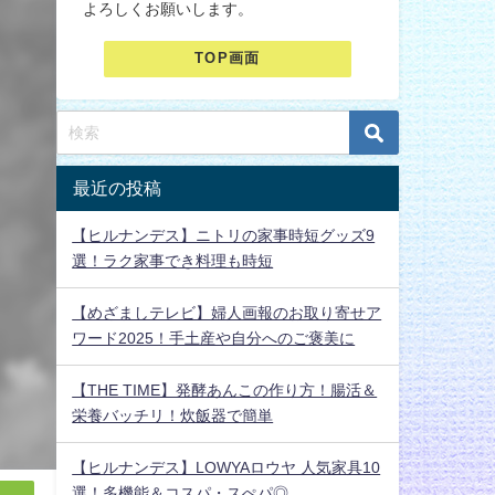
よろしくお願いします。
TOP画面
最近の投稿
【ヒルナンデス】ニトリの家事時短グッズ9
選！ラク家事でき料理も時短
【めざましテレビ】婦人画報のお取り寄せア
ワード2025！手土産や自分へのご褒美に
【THE TIME】発酵あんこの作り方！腸活＆
栄養バッチリ！炊飯器で簡単
【ヒルナンデス】LOWYAロウヤ 人気家具10
選！多機能＆コスパ・スぺパ◎