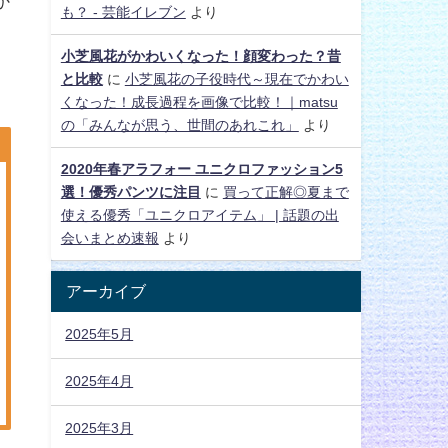
か
も？ - 芸能イレブン
より
小芝風花がかわいくなった！顔変わった？昔
。
と比較
に
小芝風花の子役時代～現在でかわい
くなった！成長過程を画像で比較！｜matsu
の「みんなが思う、世間のあれこれ」
より
2020年春アラフォー ユニクロファッション5
選！優秀パンツに注目
に
買って正解◎夏まで
使える優秀「ユニクロアイテム」 | 話題の出
会いまとめ速報
より
アーカイブ
2025年5月
2025年4月
2025年3月