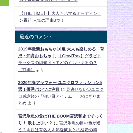
【THE TIME】】大人もハマるオーディショ
ン番組 人気の理由3つ！
最近のコメント
2019年最新おもちゃ10選 大人も楽しめる！育
成・知育おもちゃ
に
【GraviTrax】グラビト
ラックスの認知度ってどのくらいあるの？
（前編）
より
2020年春アラフォー ユニクロファッション5
選！優秀パンツに注目
に
見逃せない♡ユニク
ロ感謝祭の「狙い目アイテム」 | おにぎりま
とめ
より
宮沢氷魚の父はTHE BOOM宮沢和史でそっく
り！ 歌も上手い？
に
宮沢氷魚の目の色が違
う？両親は有名人＆熱愛彼女との結婚の噂