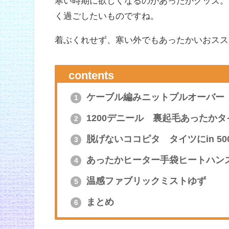
寒い時期に欲しくなるのがあったかグッズ。
く過ごしたいものですね。
着ぶくれせず、寒い外でもあったかいおスス
contents
ケーブル編みニットプルオーバー
1
1200デニール 裏起毛あったかタ
2
脱げないココピタ タイツにin 50
3
あったかヒーター手袋ヒートハン
4
温感ファブリックミストゆず
5
まとめ
6