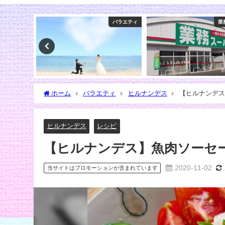
先生の初耳学
バラエティ
業
ホーム
バラエティ
ヒルナンデス
【ヒルナンデス
ヒルナンデス
レシピ
【ヒルナンデス】魚肉ソーセ
2020-11-02
当サイトはプロモーションが含まれています