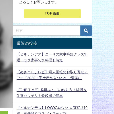
よろしくお願いします。
TOP画面
最近の投稿
【ヒルナンデス】ニトリの家事時短グッズ9
選！ラク家事でき料理も時短
【めざましテレビ】婦人画報のお取り寄せア
ワード2025！手土産や自分へのご褒美に
【THE TIME】発酵あんこの作り方！腸活＆
栄養バッチリ！炊飯器で簡単
【ヒルナンデス】LOWYAロウヤ 人気家具10
選！多機能＆コスパ・スぺパ◎