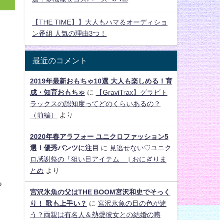
【THE TIME】】大人もハマるオーディショ
ン番組 人気の理由3つ！
最近のコメント
2019年最新おもちゃ10選 大人も楽しめる！育
成・知育おもちゃ
に
【GraviTrax】グラビト
ラックスの認知度ってどのくらいあるの？
（前編）
より
2020年春アラフォー ユニクロファッション5
選！優秀パンツに注目
に
見逃せない♡ユニク
ロ感謝祭の「狙い目アイテム」 | おにぎりま
とめ
より
る
宮沢氷魚の父はTHE BOOM宮沢和史でそっく
り！ 歌も上手い？
に
宮沢氷魚の目の色が違
う？両親は有名人＆熱愛彼女との結婚の噂