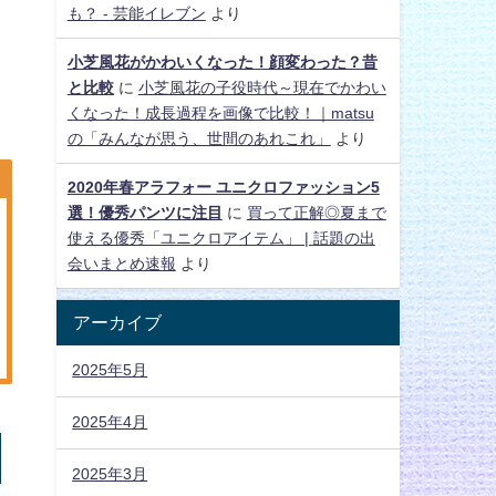
も？ - 芸能イレブン
より
小芝風花がかわいくなった！顔変わった？昔
と比較
に
小芝風花の子役時代～現在でかわい
くなった！成長過程を画像で比較！｜matsu
の「みんなが思う、世間のあれこれ」
より
2020年春アラフォー ユニクロファッション5
選！優秀パンツに注目
に
買って正解◎夏まで
使える優秀「ユニクロアイテム」 | 話題の出
会いまとめ速報
より
アーカイブ
2025年5月
2025年4月
2025年3月