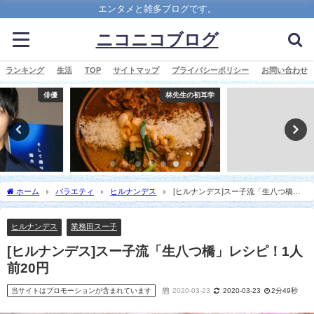
エンタメと雑多ブログです。
ニコニコブログ
ランキング
生活
TOP
サイトマップ
プライバシーポリシー
お問い合わせ
林先生の初耳学
バラエティ
ホーム
バラエティ
ヒルナンデス
[ヒルナンデス]スー子流「生八つ橋」
レシピ！1人前20円
ヒルナンデス
業務田スー子
[ヒルナンデス]スー子流「生八つ橋」レシピ！1人
前20円
当サイトはプロモーションが含まれています
2020-03-23
2020-03-23
2分49秒