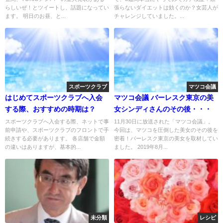
らしいぜ！とツイートし、話題になってい
張らないダイエットは効くのか？女芸人が
ます。 明日のお昼、と...
チャレンジしていました。...
スポーツクラブ
マツコ会議
はじめてスポーツクラブへ入会
マツコ会議 バーレスク東京の美
する際、おすすめの時期は？
女シンディさんのその後・・・
スポーツクラブへ入会する際、ネットで事
11月30日に放送された「マツコ会議」。
前申請や、スポーツクラブのフロントで手
今回は、マツコを圧倒した美女のその後を
続きする必要があります。 各店舗で金額
密着！バーレスク東京の美女を取材してい
の違いはありますが、基本的...
ました。 2019年8月...
未分類
レシピ