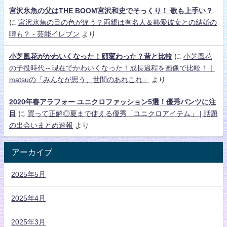
宮沢氷魚の父はTHE BOOM宮沢和史でそっくり！ 歌も上手い？
に
宮沢氷魚の目の色が違う？両親は有名人＆熱愛彼女との結婚の
噂も？ - 芸能イレブン
より
小芝風花がかわいくなった！顔変わった？昔と比較
に
小芝風花
の子役時代～現在でかわいくなった！成長過程を画像で比較！｜
matsuの「みんなが思う、世間のあれこれ」
より
2020年春アラフォー ユニクロファッション5選！優秀パンツに注
目
に
買って正解◎夏まで使える優秀「ユニクロアイテム」 | 話題
の出会いまとめ速報
より
アーカイブ
2025年5月
2025年4月
2025年3月