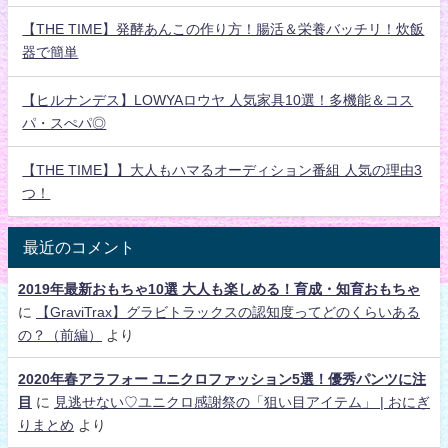
【THE TIME】発酵あんこの作り方！腸活＆栄養バッチリ！炊飯
器で簡単
【ヒルナンデス】LOWYAロウヤ 人気家具10選！多機能＆コス
パ・スぺパ◎
【THE TIME】】大人もハマるオーディション番組 人気の理由3
つ！
最近のコメント
2019年最新おもちゃ10選 大人も楽しめる！育成・知育おもちゃ
に
【GraviTrax】グラビトラックスの認知度ってどのくらいある
の？（前編）
より
2020年春アラフォー ユニクロファッション5選！優秀パンツに注
目
に
見逃せない♡ユニクロ感謝祭の「狙い目アイテム」 | おにぎ
りまとめ
より