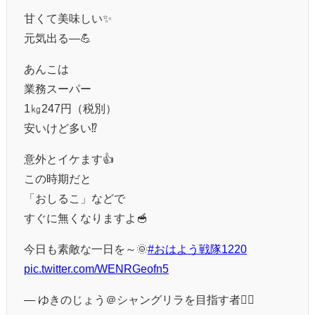
甘くて美味しい✨
元気出る―💪
あんこは
業務スーパー
1㎏247円（税別）
安いけど多い⁉️
意外とイケます👍
この時期だと
「おしるこ」などで
すぐに無くなりますよ🥣
今日も素敵な一日を～🌞
#おはよう戦隊1220
pic.twitter.com/WENRGeofn5
— ゆきのじょう＠シャングリラを目指す者🏋️‍♂️