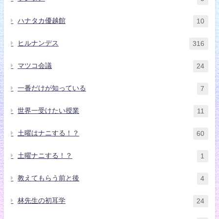
ハナタカ優越館
10
ヒルナンデス
316
マツコ会議
24
一番だけが知っている
7
世界一受けたい授業
11
土曜はナニする！？
60
土曜ナニする！？
1
教えてもらう前と後
4
林先生の初耳学
24