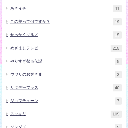
あさイチ
11
この差って何ですか？
19
せっかくグルメ
15
めざましテレビ
215
やりすぎ都市伝説
8
ウワサのお客さま
3
サタデープラス
40
ジョブチューン
7
スッキリ
105
ソレダメ
5