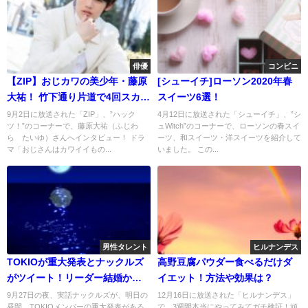
俳優
コンビニ
【ZIP】おじカワの美少年・藤原
[シューイチ]ローソン2020年春
大祐！ 竹下通り片道で4回スカウ
スイーツ6選！
ト
9月2日に放送された「ZIP」、”ハック
4月12日に放送された「シューイチ」、”シ
ツ！”のコーナーで、藤原大祐（ふじわ
ュWitch”のコーナーで、ローソンの春スイ
ら たいゆ）さんへインタビュー！ ドラ
ーツ、和スイーツ・洋スイーツを紹介して
マ「おじさんはカワイイもの...
いました。 この...
男性タレント
ヒルナンデス
TOKIOが重大発表とナックルズ
高野豆腐パウダー食べるだけダ
がツイート！リーダー結婚か山
イエット！方法や効果は？
口復帰?
9月27日の夜、実話ナックルズが、明日の
12月16日に放送された「ヒルナンデス」
昼間、TOKIOメンバーの重大発表がある
で、3週間本当にやってみてガチ検証！頑