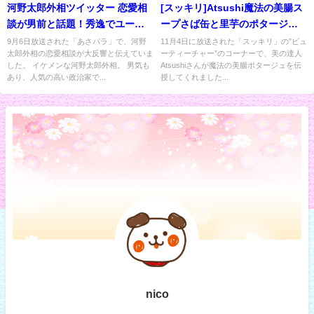
河野太郎外相ツイッター 恋愛相
[スッキリ]Atsushi魔法の美腸ス
談が男前と話題！秀逸でユーモ
ープさば缶と里芋のポタージュ
アあり
スープ
9月6日放送された「あさパラ」で、河野
11月4日に放送された「スッキリ」の”ビュ
太郎外相の恋愛相談が大反響と伝えていま
ーティーチャー”のコーナーで、美の達人
した。 イケメンな河野太郎外相。 男気も
Atsushiさんが魔法の美腸ポタージュを伝
あり、人気の高い政治家で...
授してくれました...
nico