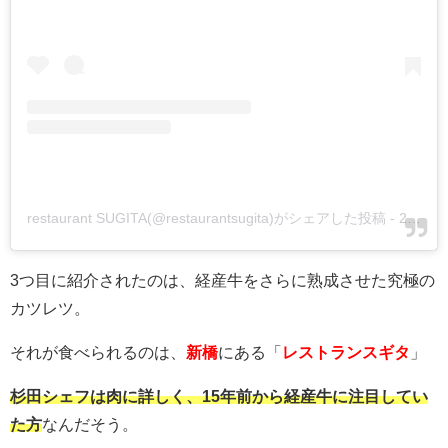
restaurant SUGITA(@restaurantsugita)がシェアした投稿
-
2020年 1月月27日午前6時54分PST
3つ目に紹介されたのは、経産牛をさらに熟成させた究極の
カツレツ。
それが食べられるのは、
新橋
にある「
レストランスギタ
」
杉田シェフは肉に詳しく、15年前から経産牛に注目してい
た方
なんだそう。