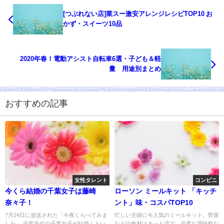
[つぶれない店]業スー激安アレンジレシピTOP10 お
かず・スイーツ10品
2020年春！電動アシスト自転車6選・子ども＆軽
量 用途別まとめ
おすすめの記事
女性タレント
コンビニ
今くら結婚の千葉女子は藤崎
ローソン ミールキット 「キッチ
奈々子！
ント」味・コスパTOP10
7月24日に放送された「今夜くらべてみま
忙しい主婦に今人気のミールキット。野菜
した」 千葉在住の千葉女子が結婚！とい
などの食材はカット済で、必要な調味料な