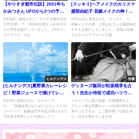
【やりすぎ都市伝説】2021年ち
[スッキリ]ヘアメイクのカリスマ
かみつさん UFOから3つの予
服部由紀子 花嫁メイクの神！に
言！
密着
3月26日に放送された「やりすぎ都市伝説
10月11日に放送された「スッキリ」で、
大予言SP」で、2021年注意すべきUFOか
花嫁メイクの神、と呼ばれている服部由紀
らの予言を紹介していました。 UFOコン
子さんを紹介していました。 全国の花嫁
タクティの「ちか...
さんからのラブコールが殺...
ヒルナンデス
俳優
[ヒルナンデス]夏野菜カレーレシ
ゲッターズ飯田が松坂桃李を占
ピ！野菜ジュースで漬けてレン
う！先生か侍役で成功ハリウッ
チン
ドも？
8月4日に放送された「ヒルナンデ
イケメンで人気の俳優・松坂桃李さん。
ス」、”佐藤栞里のはじめておりょうり”の
デビュー後は学園モノへの出演や学生役が
コーナ―で、遠藤佳代子先生が漬けるだけ
多かったですが、ここ数年様々な役を演
で出来る簡単レシピを紹介してく...
じ、注目を集めていますね。 ...