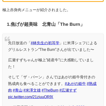
極上赤身肉メニューが紹介されました。
1.焦げが超美味 北青山「The Burn」
先日放送の「
#林先生の初耳学
」に米澤シェフによる
グリルレストラン”The Burn”さんが出ていました〜
広瀬すずちゃんが極上”経産牛”に大感動していまし
た！
そして「ザ・バーン」さんではあがの姫牛骨付きの
熟成肉も食べることができます。
#あがの姫牛
#熟成
肉
#青山
#米澤文雄
#TheBurn
#広瀬すず
pic.twitter.com/21ziuuORfX