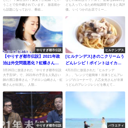
うことで生中継されています。 放送前か
ども入っているため時短調理できると高評
ら話題になっており、番組...
価。 いくつかのお店でミー...
やりすぎ都市伝説
ヒルナンデス
【やりすぎ都市伝説】2021年政
[ヒルナンデス]きのこクリームう
治は外交問題悪化？虹蝶さん予
どんレシピ！ポイントはイカの
言
塩辛
3月26日に放送された「やりすぎ都市伝説
4月21日に放送された「ヒルナンデ
大予言SP」で、2021年の予言を人気占い
ス」、”レンジで超簡単！冷凍うどんアレ
師の濱口善幸さん・アポロン山崎さん・虹
ンジ”のコーナーで、八乙女光さんが冷凍
蝶さんが出演し、人類...
うどんのアレンジレシピを教えて...
やりすぎ都市伝説
バラエティ