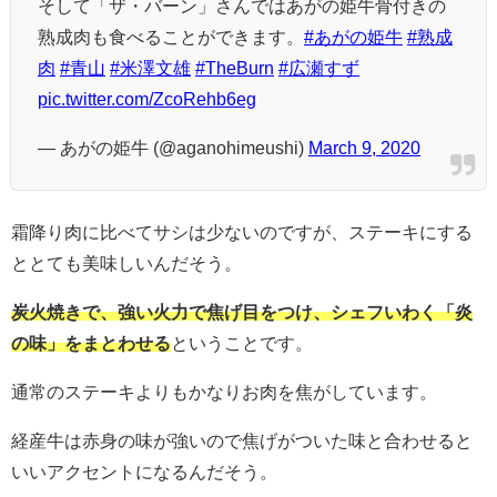
そして「ザ・バーン」さんではあがの姫牛骨付きの
熟成肉も食べることができます。
#あがの姫牛
#熟成
肉
#青山
#米澤文雄
#TheBurn
#広瀬すず
pic.twitter.com/ZcoRehb6eg
— あがの姫牛 (@aganohimeushi)
March 9, 2020
霜降り肉に比べてサシは少ないのですが、ステーキにする
ととても美味しいんだそう。
炭火焼きで、強い火力で焦げ目をつけ、シェフいわく「炎
の味」をまとわせる
ということです。
通常のステーキよりもかなりお肉を焦がしています。
経産牛は赤身の味が強いので焦げがついた味と合わせると
いいアクセントになるんだそう。