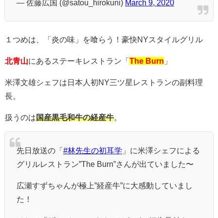
— 佐藤広国 (@satou_hirokuni)
March 9, 2020
１つめは、「炎の味」を喰らう！豪快NYスタイルグリル
北青山
にあるステーキレストラン「
The Burn
」
米澤文雄シェフは日本人初NY三ツ星レストランの副料理
長。
扱うのは
国産黒毛和牛の経産牛
。
先日放送の「
#林先生の初耳学
」に米澤シェフによる
グリルレストラン”The Burn”さんが出ていました〜
広瀬すずちゃんが極上”経産牛”に大感動していまし
た！