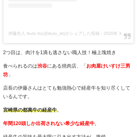
伊藤生人 Ikuto Ito(@ikuto_ikt)がシェアした投稿
-
2020年 3月月9日午前12時16分PDT
2つ目は、肉汁を1滴も逃さない職人技！極上塊焼き
食べられるのは
渋谷
にある焼肉店、「
お肉屋けいすけ三男
坊
」
店長の伊藤さんはとても勉強熱心で経産牛を知り尽くして
いるんです。
宮崎県の都萬牛の経産牛
。
年間120頭しか出荷されない希少な経産牛
。
経産牛の旨味を最大限に引き出す方法が、塊焼。