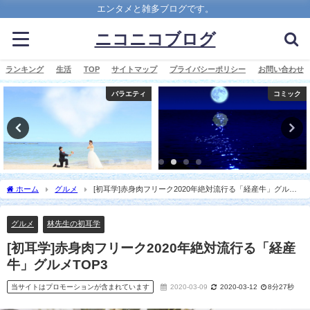
エンタメと雑多ブログです。
ニコニコブログ
ランキング
生活
TOP
サイトマップ
プライバシーポリシー
お問い合わせ
バラエティ
コミック
ホーム
グルメ
[初耳学]赤身肉フリーク2020年絶対流行る「経産牛」グルメ
TOP3
グルメ
林先生の初耳学
[初耳学]赤身肉フリーク2020年絶対流行る「経産
牛」グルメTOP3
当サイトはプロモーションが含まれています
2020-03-09
2020-03-12
8分27秒