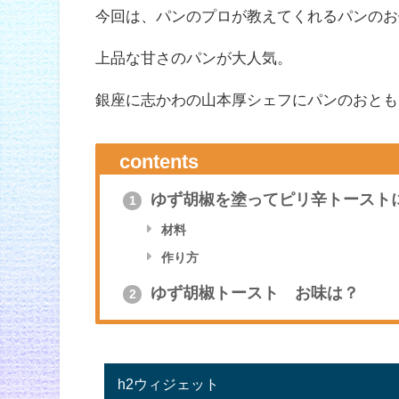
今回は、パンのプロが教えてくれるパンのお
上品な甘さのパンが大人気。
銀座に志かわの山本厚シェフにパンのおとも
contents
ゆず胡椒を塗ってピリ辛トースト
1
材料
作り方
ゆず胡椒トースト お味は？
2
h2ウィジェット