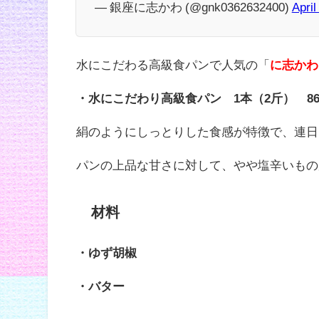
— 銀座に志かわ (@gnk0362632400)
April
水にこだわる高級食パンで人気の「
に志かわ
・水にこだわり高級食パン 1本（2斤） 86
絹のようにしっとりした食感が特徴で、連日1
パンの上品な甘さに対して、やや塩辛いもの
材料
・ゆず胡椒
・バター