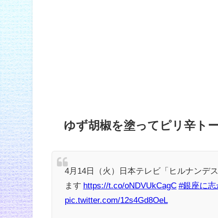
ゆず胡椒を塗ってピリ辛ト
4月14日（火）日本テレビ「ヒルナンデ
ます
https://t.co/oNDVUkCagC
#銀座に志
pic.twitter.com/12s4Gd8OeL