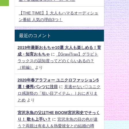
【THE TIME】】大人もハマるオーディショ
ン番組 人気の理由3つ！
最近のコメント
2019年最新おもちゃ10選 大人も楽しめる！育
成・知育おもちゃ
に
【GraviTrax】グラビト
ラックスの認知度ってどのくらいあるの？
（前編）
より
2020年春アラフォー ユニクロファッション5
選！優秀パンツに注目
に
見逃せない♡ユニク
ロ感謝祭の「狙い目アイテム」 | おにぎりま
とめ
より
宮沢氷魚の父はTHE BOOM宮沢和史でそっく
り！ 歌も上手い？
に
宮沢氷魚の目の色が違
う？両親は有名人＆熱愛彼女との結婚の噂