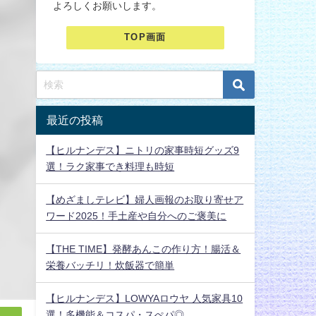
よろしくお願いします。
TOP画面
最近の投稿
【ヒルナンデス】ニトリの家事時短グッズ9
選！ラク家事でき料理も時短
【めざましテレビ】婦人画報のお取り寄せア
ワード2025！手土産や自分へのご褒美に
【THE TIME】発酵あんこの作り方！腸活＆
栄養バッチリ！炊飯器で簡単
【ヒルナンデス】LOWYAロウヤ 人気家具10
選！多機能＆コスパ・スぺパ◎