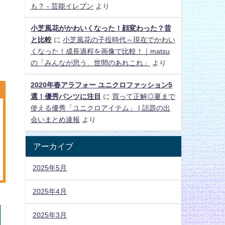
も？ - 芸能イレブン
より
小芝風花がかわいくなった！顔変わった？昔
と比較
に
小芝風花の子役時代～現在でかわい
くなった！成長過程を画像で比較！｜matsu
の「みんなが思う、世間のあれこれ」
より
2020年春アラフォー ユニクロファッション5
選！優秀パンツに注目
に
買って正解◎夏まで
使える優秀「ユニクロアイテム」 | 話題の出
会いまとめ速報
より
アーカイブ
2025年5月
2025年4月
2025年3月