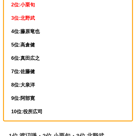
2位:小栗旬
3位:北野武
4位:藤原竜也
5位:高倉健
6位:真田広之
7位:佐藤健
8位:大泉洋
9位:阿部寛
10位:役所広司
1位 渡辺謙・2位 小栗旬・3位 北野武