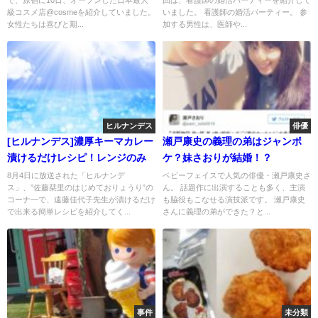
で、原宿に10日、オープンした日本最大
回は、看護師の婚活パーティーを紹介して
級コスメ店@cosmeを紹介していました。
いました。 看護師の婚活パーティー。 参
女性たちは喜びと期...
加する男性は、医師や...
ヒルナンデス
俳優
[ヒルナンデス]濃厚キーマカレー
瀬戸康史の義理の弟はジャンポ
漬けるだけレシピ！レンジのみ
ケ？妹さおりが結婚！？
8月4日に放送された「ヒルナンデ
ベビーフェイスで人気の俳優・瀬戸康史さ
ス」、”佐藤栞里のはじめておりょうり”の
ん。 話題作に出演することも多く、主演
コーナ―で、遠藤佳代子先生が漬けるだけ
も脇役もこなせる演技派です。 瀬戸康史
で出来る簡単レシピを紹介してく...
さんに義理の弟ができた？と...
事件
未分類