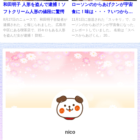
和田明子 人形を盗んで逮捕！ソ
ローソンのからあげクンが宇宙
フトクリーム人形の値段に驚愕
食に！味は・・・？いつから販
売？
8月27日のニュースで、和田明子容疑者が
11月1日に放送された「スッキリ」で、ロ
逮捕された、と報じられました。 広島市
ーソンのからあげクンが宇宙食になった、
中区にある喫茶店で、15キロもある人形
とレポートしていました。 名前は「スペ
を盗んだ女が逮捕！ 防犯...
ースからあげくん」 20...
nico