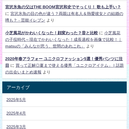
宮沢氷魚の父はTHE BOOM宮沢和史でそっくり！ 歌も上手い？
に
宮沢氷魚の目の色が違う？両親は有名人＆熱愛彼女との結婚の
噂も？ - 芸能イレブン
より
小芝風花がかわいくなった！顔変わった？昔と比較
に
小芝風花
の子役時代～現在でかわいくなった！成長過程を画像で比較！｜
matsuの「みんなが思う、世間のあれこれ」
より
2020年春アラフォー ユニクロファッション5選！優秀パンツに注
目
に
買って正解◎夏まで使える優秀「ユニクロアイテム」 | 話題
の出会いまとめ速報
より
アーカイブ
2025年5月
2025年4月
2025年3月