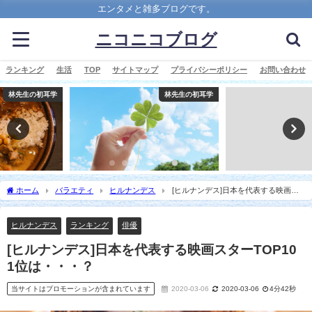
エンタメと雑多ブログです。
ニコニコブログ
ランキング
生活
TOP
サイトマップ
プライバシーポリシー
お問い合わせ
林先生の初耳学
スポーツ
ホーム
バラエティ
ヒルナンデス
[ヒルナンデス]日本を代表する映画ス
ターTOP10 1位は・・・？
ヒルナンデス
ランキング
俳優
[ヒルナンデス]日本を代表する映画スターTOP10
1位は・・・？
当サイトはプロモーションが含まれています
2020-03-06
2020-03-06
4分42秒