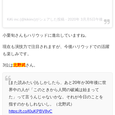
KiKi inc.(@kikiinc)がシェアした投稿
-
2020年 3月月5日午後9時42分PST
小栗旬さんもハリウッドに進出していますね。
現在も演技力で注目されますが、今後ハリウッドでの活躍
も楽しみです。
3位は
北野武
さん。
[また読みたい]もしかしたら、あと20年か30年後に世
界中の人が「このときから人間の破滅は始まって
た」って言うんじゃないかな。それが今日のことを
指すのかもしれないし。（北野武）
https://t.co/l0uKPBV8yC