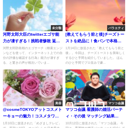
未分類
バラエティ
河野太郎大臣のtwitterエゴサ能
[教えてもらう前と後]チーズトー
力が凄すぎる！挑戦者惨敗 返し
ストを絶品に！食パンで本格ピ
も秀逸
ザ
河野太郎防衛相のエゴサーチ（検索エンジ
1月14日に放送された「教えてもらう前と
ンなどを使って、インターネット上での自
後」。今回は、チーズトーストを美味しく
分の評価を確認する行為）能力が凄すぎ
するひと手間を紹介していました。 ほん
る、と驚きの声が相次いでいま...
のひと手間でプロ並みで豪...
美容
マツコ会議
@cosmeTOKYOアットコスメト
マツコ会議 看護師の婚活パーテ
ーキョーの魅力！コスメタワー
ィ・その後 マッチング結果
や肌診断
は・・・？
1月10日に放送された「めざましテレビ」
10月12日に放送された「マツコ会議」 今