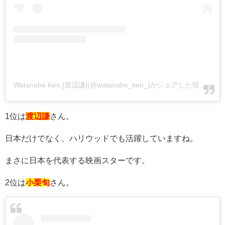
Watanabe Ken [渡辺謙](@watanabe_ken_)がシェアした投稿
-
20
1位は
渡辺謙
さん。
日本だけでなく、ハリウッドでも活躍していますね。
まさに日本を代表する映画スターです。
2位は
小栗旬
さん。