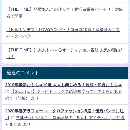
【THE TIME】発酵あんこの作り方！腸活＆栄養バッチリ！炊飯
器で簡単
【ヒルナンデス】LOWYAロウヤ 人気家具10選！多機能＆コス
パ・スぺパ◎
【THE TIME】】大人もハマるオーディション番組 人気の理由3
つ！
最近のコメント
2019年最新おもちゃ10選 大人も楽しめる！育成・知育おもちゃ
に
【GraviTrax】グラビトラックスの認知度ってどのくらいある
の？（前編）
より
2020年春アラフォー ユニクロファッション5選！優秀パンツに注
目
に
見逃せない♡ユニクロ感謝祭の「狙い目アイテム」 | おにぎ
りまとめ
より