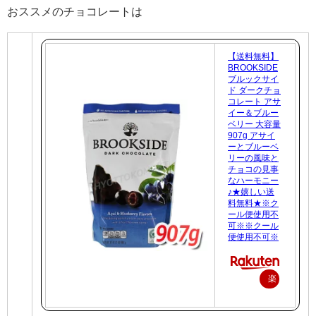
おススメのチョコレートは
【送料無料】
BROOKSIDE
ブルックサイ
ド ダークチョ
コレート アサ
イー＆ブルー
ベリー 大容量
907g アサイ
ーとブルーベ
リーの風味と
チョコの見事
なハーモニー
♪★嬉しい送
料無料★※ク
ール便使用不
可※※クール
便使用不可※
楽
天