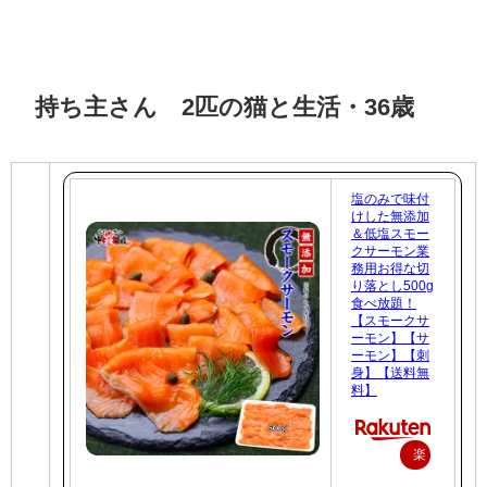
持ち主さん 2匹の猫と生活・36歳
塩のみで味付
けした無添加
＆低塩スモー
クサーモン業
務用お得な切
り落とし500g
食べ放題！
【スモークサ
ーモン】【サ
ーモン】【刺
身】【送料無
料】
楽
天