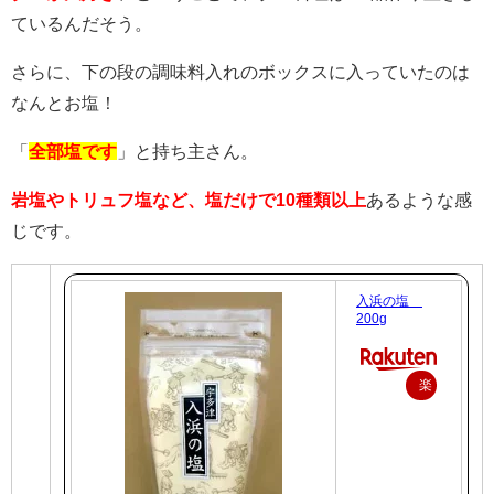
ているんだそう。
さらに、下の段の調味料入れのボックスに入っていたのは
なんとお塩！
「
全部塩です
」と持ち主さん。
岩塩やトリュフ塩など、塩だけで10種類以上
あるような感
じです。
入浜の塩
200g
楽
天
で
購