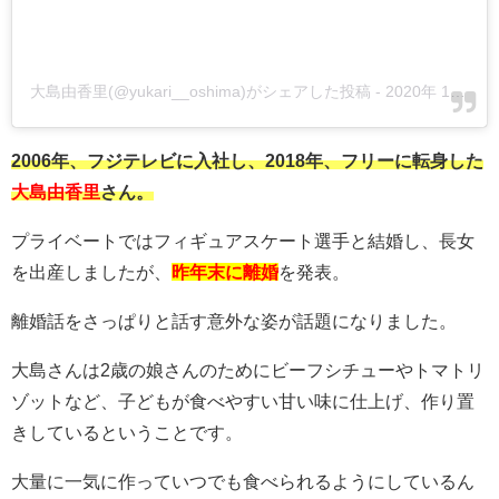
大島由香里(@yukari__oshima)がシェアした投稿
-
2020年 1月月16日午前4時59分PST
2006年、フジテレビに入社し、2018年、フリーに転身した
大島由香里
さん。
プライベートではフィギュアスケート選手と結婚し、長女
を出産しましたが、
昨年末に離婚
を発表。
離婚話をさっぱりと話す意外な姿が話題になりました。
大島さんは2歳の娘さんのためにビーフシチューやトマトリ
ゾットなど、子どもが食べやすい甘い味に仕上げ、作り置
きしているということです。
大量に一気に作っていつでも食べられるようにしているん