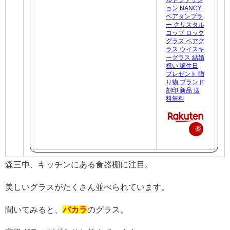
ョン NANCY
ペアタンブラ
ー クリスタル
コップ ロック
グラス ペアグ
ラス ウイスキ
ーグラス 結婚
祝い 誕生日
プレゼント 贈
り物 ブランド
刻印 新品 送
料無料
楽
天
で
森三中、キッチンにある食器棚に注目。
購
入
美しいグラスがたくさん並べられています。
聞いてみると、
バカラ
のグラス。