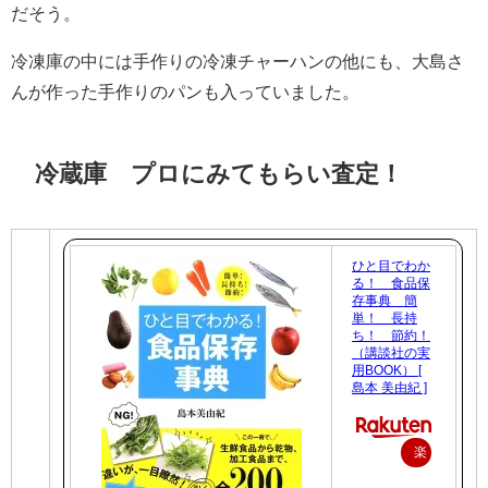
だそう。
冷凍庫の中には手作りの冷凍チャーハンの他にも、大島さ
んが作った手作りのパンも入っていました。
冷蔵庫 プロにみてもらい査定！
ひと目でわか
る！ 食品保
存事典 簡
単！ 長持
ち！ 節約！
（講談社の実
用BOOK） [
島本 美由紀 ]
楽
天