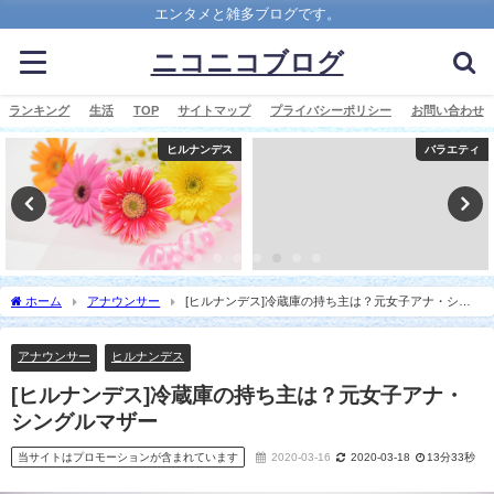
エンタメと雑多ブログです。
ニコニコブログ
ランキング
生活
TOP
サイトマップ
プライバシーポリシー
お問い合わせ
ヒルナンデス
バラエティ
ホーム
アナウンサー
[ヒルナンデス]冷蔵庫の持ち主は？元女子アナ・シン
グルマザー
アナウンサー
ヒルナンデス
[ヒルナンデス]冷蔵庫の持ち主は？元女子アナ・
シングルマザー
当サイトはプロモーションが含まれています
2020-03-16
2020-03-18
13分33秒