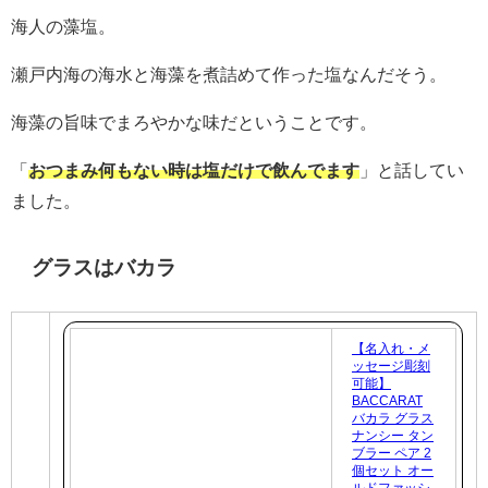
入
海人の藻塩。
瀬戸内海の海水と海藻を煮詰めて作った塩なんだそう。
海藻の旨味でまろやかな味だということです。
「
おつまみ何もない時は塩だけで飲んでます
」と話してい
ました。
グラスはバカラ
【名入れ・メ
ッセージ彫刻
可能】
BACCARAT
バカラ グラス
ナンシー タン
ブラー ペア 2
個セット オー
ルドファッシ