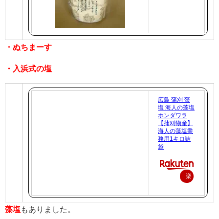
入
・ぬちまーす
・入浜式の塩
広島 蒲刈 藻
塩 海人の藻塩
ホンダワラ
【蒲刈物産】
海人の藻塩業
務用1キロ詰
袋
楽
天
で
藻塩
もありました。
購