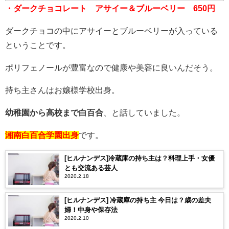
で
・ダークチョコレート アサイー＆ブルーベリー 650円
購
入
ダークチョコの中にアサイーとブルーベリーが入っている
ということです。
ポリフェノールが豊富なので健康や美容に良いんだそう。
持ち主さんはお嬢様学校出身。
幼稚園から高校まで白百合
、と話していました。
湘南白百合学園出身
です。
[ヒルナンデス]冷蔵庫の持ち主は？料理上手・女優
とも交流ある芸人
2020.2.18
[ヒルナンデス] 冷蔵庫の持ち主 今日は？歳の差夫
婦！中身や保存法
2020.2.10