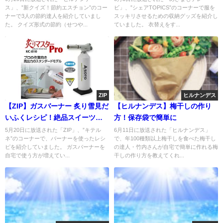
ス」、”新クイズ！節約エスチョン”のコー
ビ」、”シェアTOPICS”のコーナーで服を
ナーで3人の節約達人を紹介していまし
スッキリさせるための収納グッズを紹介し
た。 クイズ形式の節約（せつや...
ていました。 衣替えをす...
ZIP
ヒルナンデス
【ZIP】ガスバーナー 炙り雪見だ
【ヒルナンデス】梅干しの作り
いふくレシピ！絶品スイーツに
方！保存袋で簡単に
大変身
5月20日に放送された「ZIP」、”キテル
6月11日に放送された「ヒルナンデス」
ネ”のコーナーで、バーナーを使ったレシ
で、年100種類以上梅干しを食べた梅干し
ピを紹介していました。 ガスバーナーを
の達人・竹内さんが自宅で簡単に作れる梅
自宅で使う方が増えてい...
干しの作り方を教えてくれ...