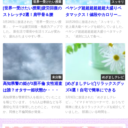
世界一受けたい授業
スッキリ
[世界一受けたい授業]疲労回復の
ペヤング超超超超超超大盛りペ
ストレッチ2選！肩甲骨＆腰
タマックス！値段やカロリー
は？
3月28日に放送された「世界一受けたい授
10月29日に放送された「スッキリ」で、
業」、テーマは疲労回復・免疫力アップで
史上最大級ペヤングを紹介していました。
した。 新生活で環境や生活リズムが変わ
ペヤング超超超超超超大盛りペタマック
り、疲れがたまりやすい季...
ス。 「絶対に1人で食べ...
未分類
めざましテレビ
高知県警の姫が3股不倫 女性巡査
[めざましテレビ]リラックスグッ
は誰？オタサー姫状態か・・・
ズ4選！自宅で簡単にできる
高知県警が警察官5人を処分していたこと
3月9日に放送された「めざましテレ
を報じています。 うち1人は拳銃などを不
ビ」、”イマドキ”のコーナーで、おうちで
適切な方法で保管したとのこと。 そのほ
簡単に使えるリラックスグッズを紹介して
か、同僚と不倫関係が発覚...
いました。 部屋にいる時間を...