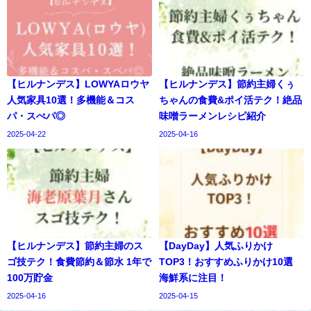
【ヒルナンデス】LOWYAロウヤ
【ヒルナンデス】節約主婦くぅ
人気家具10選！多機能＆コス
ちゃんの食費&ポイ活テク！絶品
パ・スぺパ◎
味噌ラーメンレシピ紹介
2025-04-22
2025-04-16
【ヒルナンデス】節約主婦のス
【DayDay】人気ふりかけ
ゴ技テク！食費節約＆節水 1年で
TOP3！おすすめふりかけ10選
100万貯金
海鮮系に注目！
2025-04-16
2025-04-15