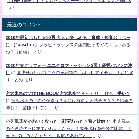
【THE TIME】】大人もハマるオーディション番組 人気の理由3
つ！
最近のコメント
2019年最新おもちゃ10選 大人も楽しめる！育成・知育おもちゃ
に
【GraviTrax】グラビトラックスの認知度ってどのくらいある
の？（前編）
より
2020年春アラフォー ユニクロファッション5選！優秀パンツに注
目
に
見逃せない♡ユニクロ感謝祭の「狙い目アイテム」 | おにぎ
りまとめ
より
宮沢氷魚の父はTHE BOOM宮沢和史でそっくり！ 歌も上手い？
に
宮沢氷魚の目の色が違う？両親は有名人＆熱愛彼女との結婚の
噂も？ - 芸能イレブン
より
小芝風花がかわいくなった！顔変わった？昔と比較
に
小芝風花
の子役時代～現在でかわいくなった！成長過程を画像で比較！｜
matsuの「みんなが思う、世間のあれこれ」
より