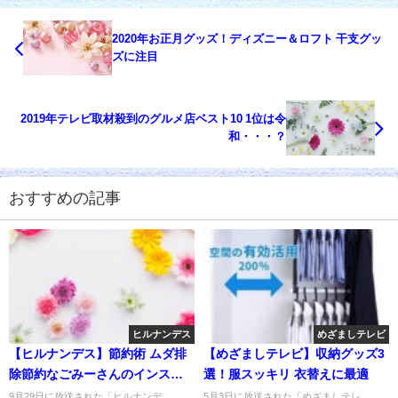
2020年お正月グッズ！ディズニー＆ロフト 干支グッ
ズに注目
2019年テレビ取材殺到のグルメ店ベスト10 1位は令
和・・・？
おすすめの記事
ヒルナンデス
めざましテレビ
【ヒルナンデス】節約術 ムダ排
【めざましテレビ】収納グッズ3
除節約なごみーさんのインスタ
選！服スッキリ 衣替えに最適
は？
9月29日に放送された「ヒルナンデ
5月3日に放送された「めざましテレ