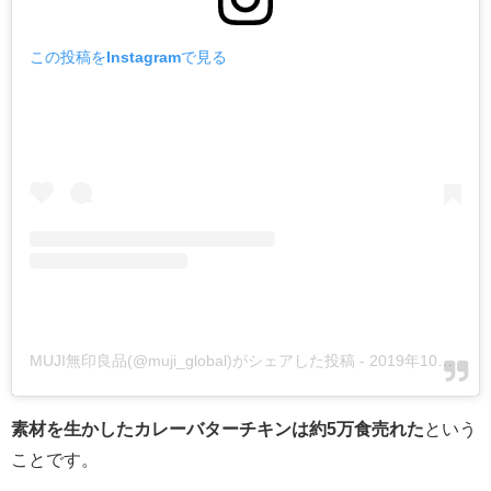
この投稿をInstagramで見る
MUJI無印良品(@muji_global)がシェアした投稿
-
2019年10月月1日午後10時00分PDT
素材を生かしたカレーバターチキンは約5万食売れた
という
ことです。