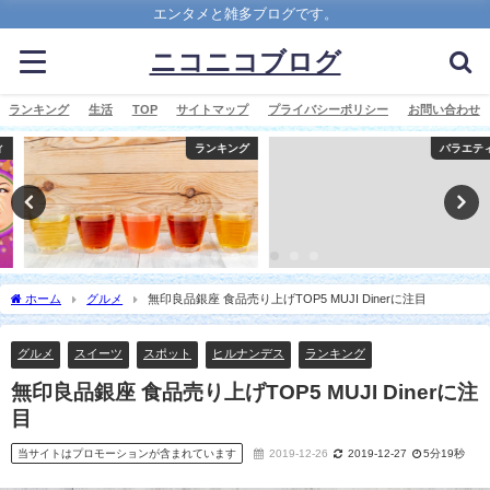
エンタメと雑多ブログです。
ニコニコブログ
ランキング
生活
TOP
サイトマップ
プライバシーポリシー
お問い合わせ
ランキング
バラエティ
ホーム
グルメ
無印良品銀座 食品売り上げTOP5 MUJI Dinerに注目
グルメ
スイーツ
スポット
ヒルナンデス
ランキング
無印良品銀座 食品売り上げTOP5 MUJI Dinerに注
目
当サイトはプロモーションが含まれています
2019-12-26
2019-12-27
5分19秒