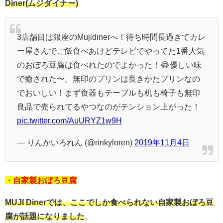
Diner(ムジダイナー)
3店舗目は銀座のMujidinerへ！待ち時間長過ぎてカレ
ー屋さんでご飯食べあけどテレビでやってた1番人気
のおぼろ豆腐は食べれたのでよかった！😂優しい味
で癒された〜。無印のプリンは良きかたプリンなの
でおいしい！まず食器もテーブルも机も椅子も無印
良品で売られてるやつなのがテンション上がった！
pic.twitter.com/AuURYZ1w9H
— りんかいろれん (@rinkyloren)
2019年11月4日
・自家製おぼろ豆腐
MUJI Dinerでは、ここでしか食べられない自家製おぼろ豆
腐が話題になりました
。