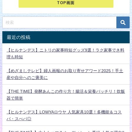
TOP画面
最近の投稿
【ヒルナンデス】ニトリの家事時短グッズ9選！ラク家事でき料
理も時短
【めざましテレビ】婦人画報のお取り寄せアワード2025！手土
産や自分へのご褒美に
【THE TIME】発酵あんこの作り方！腸活＆栄養バッチリ！炊飯
器で簡単
【ヒルナンデス】LOWYAロウヤ 人気家具10選！多機能＆コス
パ・スぺパ◎