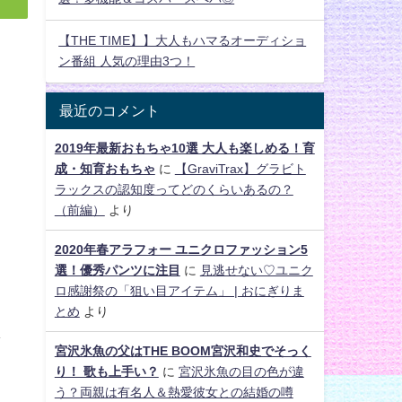
【THE TIME】】大人もハマるオーディショ
ン番組 人気の理由3つ！
最近のコメント
2019年最新おもちゃ10選 大人も楽しめる！育
成・知育おもちゃ
に
【GraviTrax】グラビト
ラックスの認知度ってどのくらいあるの？
（前編）
より
2020年春アラフォー ユニクロファッション5
選！優秀パンツに注目
に
見逃せない♡ユニク
ロ感謝祭の「狙い目アイテム」 | おにぎりま
とめ
より
し
宮沢氷魚の父はTHE BOOM宮沢和史でそっく
り！ 歌も上手い？
に
宮沢氷魚の目の色が違
う？両親は有名人＆熱愛彼女との結婚の噂