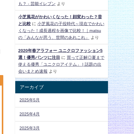
も？ - 芸能イレブン
より
小芝風花がかわいくなった！顔変わった？昔
と比較
に
小芝風花の子役時代～現在でかわい
くなった！成長過程を画像で比較！｜matsu
の「みんなが思う、世間のあれこれ」
より
2020年春アラフォー ユニクロファッション5
困
選！優秀パンツに注目
に
買って正解◎夏まで
使える優秀「ユニクロアイテム」 | 話題の出
会いまとめ速報
より
アーカイブ
2025年5月
2025年4月
2025年3月