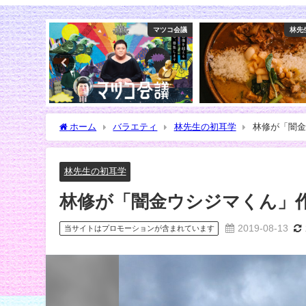
マツコ会議
林先生の初耳学
ホーム
バラエティ
林先生の初耳学
林修が「闇金
林先生の初耳学
林修が「闇金ウシジマくん」
2019-08-13
当サイトはプロモーションが含まれています