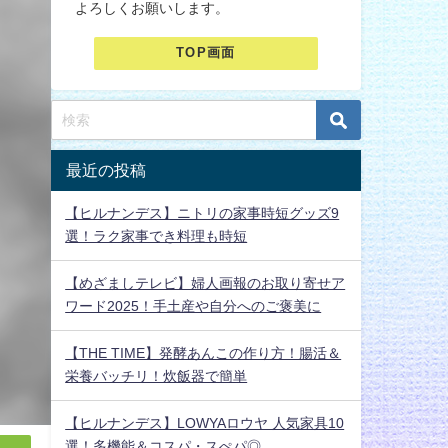
よろしくお願いします。
TOP画面
最近の投稿
【ヒルナンデス】ニトリの家事時短グッズ9
選！ラク家事でき料理も時短
【めざましテレビ】婦人画報のお取り寄せア
ワード2025！手土産や自分へのご褒美に
【THE TIME】発酵あんこの作り方！腸活＆
栄養バッチリ！炊飯器で簡単
【ヒルナンデス】LOWYAロウヤ 人気家具10
選！多機能＆コスパ・スぺパ◎