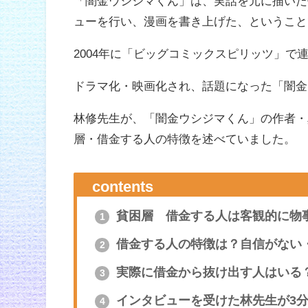
「闇金ウシジマくん」は、実話を元に描いた
ューを行い、漫画を書き上げた、ということ
2004年に「ビッグコミックスピリッツ」で連
ドラマ化・映画化され、話題になった「闇金
林修先生が、「闇金ウシジマくん」の作者・
層・借金する人の特徴を述べていました。
contents
貧困層 借金する人は客観的に物
1
借金する人の特徴は？自信がない
2
実際に借金から抜け出す人はいる
3
インタビューを受けた林先生が3
4