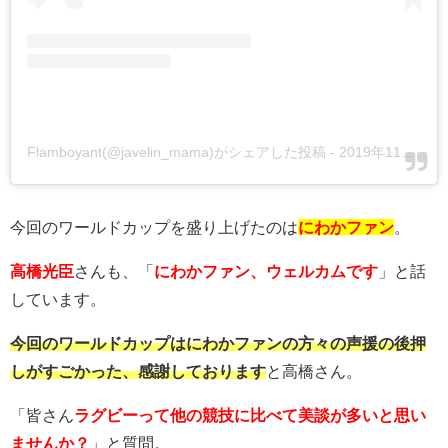
Flamboyant(@javelin_mama)がシェアした投稿
-
2019年11月月22日午後11時03分PST
今回のワールドカップを盛り上げたのは
にわかファン
。
高橋光臣
さんも、「
にわかファン、ウェルカムです
」と話
しています。
今回のワールドカップはにわかファンの方々の声援の後押
しがすごかった、感謝しております
と高橋さん。
「皆さん
ラグビーって他の競技に比べて美談が多いと思い
ませんか？
」と質問。