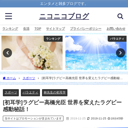
エンタメと雑多ブログです。
ニコニコブログ
ランキング
生活
TOP
サイトマップ
プライバシーポリシー
お問い合わせ
バラエティ
ランキング
ホーム
スポーツ
[初耳学]ラグビー高橋光臣 世界を変えたラグビー感動秘
話！
スポーツ
バラエティ
林先生の初耳学
[初耳学]ラグビー高橋光臣 世界を変えたラグビー
感動秘話！
当サイトはプロモーションが含まれています
2019-11-25
2019-11-25
18分45秒