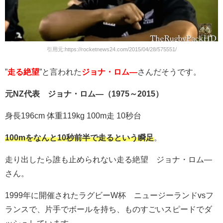
引用元:https://rocketnews24.com/2015/04/28/575551/
”
走る絶望
”と言われた
ジョナ・ロム―
さんだそうです。
元NZ代表 ジョナ・ロム―（1975～2015）
身長196cm 体重119kg 100m走 10秒台
100mをなんと10秒前半で走るという瞬足
。
走り出したら誰も止められない走る絶望 ジョナ・ロム―
さん。
1999年に開催されたラグビーW杯 ニュージーランドvsフ
ランスで、片手でボールを持ち、ものすごいスピードでダ
ッシュしています。