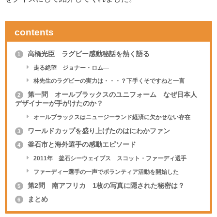
contents
高橋光臣 ラグビー感動秘話を熱く語る
1
走る絶望 ジョナー・ロム―
林先生のラグビーの実力は・・・？下手くそですねと一言
第一問 オールブラックスのユニフォーム なぜ日本人
2
デザイナーが手がけたのか？
オールブラックスはニュージーランド経済に欠かせない存在
ワールドカップを盛り上げたのはにわかファン
3
釜石市と海外選手の感動エピソード
4
2011年 釜石シーウェイブス スコット・ファーディ選手
ファーディー選手の一声でボランティア活動を開始した
第2問 南アフリカ 1枚の写真に隠された秘密は？
5
まとめ
6