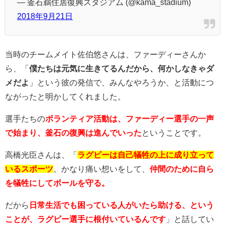
— 釜石鵜住居復興スタジアム (@kama_stadium)
2018年9月21日
当時のチームメイト佐伯悠さんは、ファーディーさんか
ら、「
僕たちは元気に生きてるんだから、何かしなきゃダ
メだよ
」という彼の発信で、みんなやろうか、と活動につ
ながったと明かしてくれました。
選手たちの
ボランティア活動は、ファーディー選手の一声
で始まり、釜石の復興は進んでいった
ということです。
高橋光臣さんは、「
ラグビーは自己犠牲の上に成り立って
いるスポーツ
。かなり痛い想いをして、
仲間のために自ら
を犠牲にしてボールを守る。
だから
日常生活でも困っている人がいたら助ける、という
ことが、ラグビー選手に根付いているんです
」と話してい