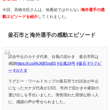
今回、高橋光臣さんは、他番組ではやらない
海外選手の感
動エピソードを紹介
してくれました。
釜石市と海外選手の感動エピソード
試合中止のカナダ代表、台風の泥かき 釜石市民は
感謝
https://t.co/jNJ6BSsdIS
#台風19号
#釜石
#ラグビ
ー
#カナダ
ラグビー・ワールドカップの釜石市での試合が中止
になったカナダ代表が13日、市内で泥かきや家財の
運び出しを手伝いました。突然現れた屈強な助っ人
に、感謝の声が寄せられました。