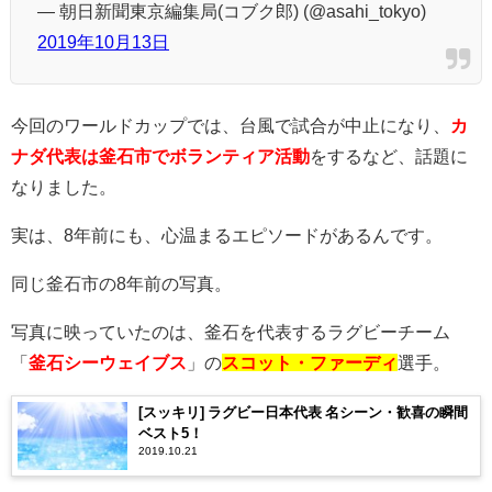
— 朝日新聞東京編集局(コブク郎) (@asahi_tokyo)
2019年10月13日
今回のワールドカップでは、台風で試合が中止になり、
カ
ナダ代表は釜石市でボランティア活動
をするなど、話題に
なりました。
実は、8年前にも、心温まるエピソードがあるんです。
同じ釜石市の8年前の写真。
写真に映っていたのは、釜石を代表するラグビーチーム
「
釜石シーウェイブス
」の
スコット・ファーディ
選手。
[スッキリ] ラグビー日本代表 名シーン・歓喜の瞬間
ベスト5！
2019.10.21