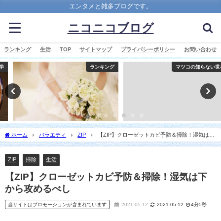
エンタメと雑多ブログです。
ニコニコブログ
ランキング
生活
TOP
サイトマップ
プライバシーポリシー
お問い合わせ
ランキング
マツコの知らない世界
ホーム
バラエティ
ZIP
【ZIP】クローゼットカビ予防＆掃除！湿気は下
から攻めるべし
ZIP
掃除
生活
【ZIP】クローゼットカビ予防＆掃除！湿気は下
から攻めるべし
当サイトはプロモーションが含まれています
2021-05-12
2021-05-12
4分5秒