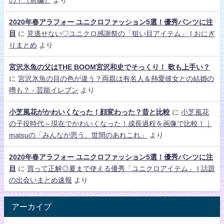
2020年春アラフォー ユニクロファッション5選！優秀パンツに注
目
に
見逃せない♡ユニクロ感謝祭の「狙い目アイテム」 | おにぎ
りまとめ
より
宮沢氷魚の父はTHE BOOM宮沢和史でそっくり！ 歌も上手い？
に
宮沢氷魚の目の色が違う？両親は有名人＆熱愛彼女との結婚の
噂も？ - 芸能イレブン
より
小芝風花がかわいくなった！顔変わった？昔と比較
に
小芝風花
の子役時代～現在でかわいくなった！成長過程を画像で比較！｜
matsuの「みんなが思う、世間のあれこれ」
より
2020年春アラフォー ユニクロファッション5選！優秀パンツに注
目
に
買って正解◎夏まで使える優秀「ユニクロアイテム」 | 話題
の出会いまとめ速報
より
アーカイブ