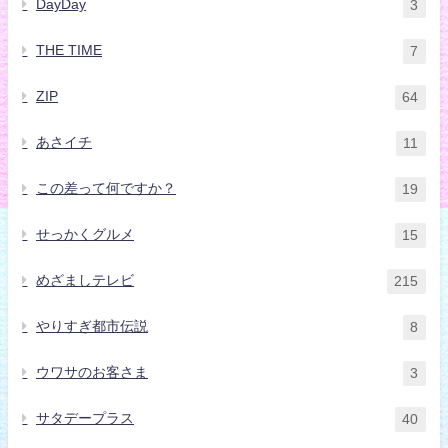
DayDay
3
THE TIME
7
ZIP
64
あさイチ
11
この差って何ですか？
19
せっかくグルメ
15
めざましテレビ
215
やりすぎ都市伝説
8
ウワサのお客さま
3
サタデープラス
40