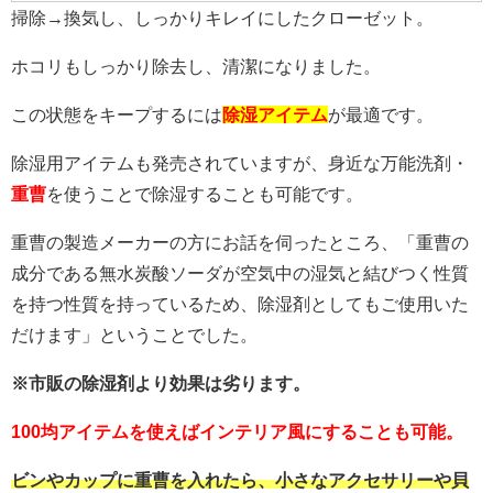
入
掃除→換気し、しっかりキレイにしたクローゼット。
ホコリもしっかり除去し、清潔になりました。
この状態をキープするには
除湿アイテム
が最適です。
除湿用アイテムも発売されていますが、身近な万能洗剤・
重曹
を使うことで除湿することも可能です。
重曹の製造メーカーの方にお話を伺ったところ、「重曹の
成分である無水炭酸ソーダが空気中の湿気と結びつく性質
を持つ性質を持っているため、除湿剤としてもご使用いた
だけます」ということでした。
※市販の除湿剤より効果は劣ります。
100均アイテムを使えばインテリア風にすることも可能。
ビンやカップに重曹を入れたら、小さなアクセサリーや貝