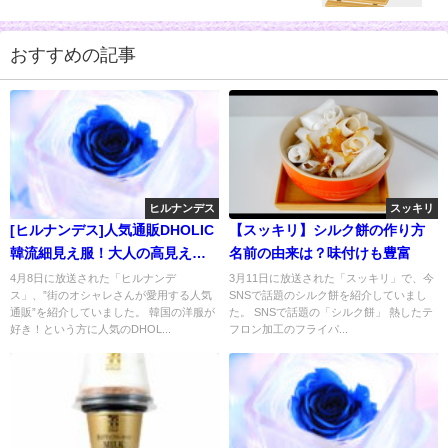
おすすめの記事
ヒルナンデス
スッキリ
[ヒルナンデス]人気通販DHOLIC
【スッキリ】シルク餅の作り方
韓流細見え服！大人の高見え服
名前の由来は？味付けも豊富
も人気
4月8日に放送された「ヒルナンデ
3月11日に放送された「スッキリ」で、今
ス」、”街のオシャレさんが愛用する人気
SNSで話題のシルク餅を紹介していまし
通販”を紹介していました。 韓国の洋服が
た。 SNSで話題の「シルク餅」 熱したテ
好き！という方に人気のDHOL...
フロン加工のフライパ...