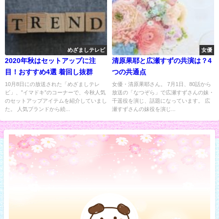
めざましテレビ
女優
2020年秋はセットアップに注
清原果耶と広瀬すずの共演は？4
目！おすすめ4選 着回し抜群
つの共通点
10月8日にの放送された「めざましテレ
女優・清原果耶さん。 7月1日、80話から
ビ」、”イマドキ”のコーナーで、今秋人気
放送の「なつぞら」で広瀬すずさんの妹・
のセットアップアイテムを紹介していまし
千遥役を演じ、話題になっています。 広
た。 人気ブランドから続...
瀬すずさんの妹役を演じ...