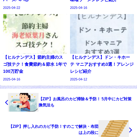
2025-04-22
2025-04-16
【ヒルナンデス】節約主婦のス
【ヒルナンデス】ドン・キホー
ゴ技テク！食費節約＆節水 1年で
テ マニアおすすめ3選！アレンジ
100万貯金
レシピ紹介
2025-04-16
2025-04-12
【ZIP】お風呂のカビ掃除＆予防！ 5月中にカビ対策
換気法も
【ZIP】押し入れのカビ予防！すのこで解決・布団
は上の段に