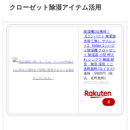
クローゼット除湿アイテム活用
除湿機1位獲得！
【コンパクト 無電源
水捨て無し サイレン
ト】 Yoitasコンパク
ト除湿機 クローゼッ
ト 除湿器 小型 押入
れ シンク下 靴箱 静
音 無音 湿気 ミニ
送料無料 [ヨイタス]
価格：5980円（税
込、送料無料)
(2021/5/12時点)
楽
天
で
購