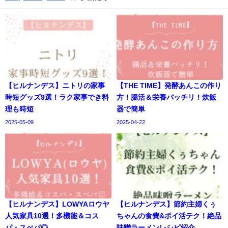
【ヒルナンデス】ニトリの家事
【THE TIME】発酵あんこの作り
時短グッズ9選！ラク家事でき料
方！腸活＆栄養バッチリ！炊飯
理も時短
器で簡単
2025-05-09
2025-04-22
【ヒルナンデス】LOWYAロウヤ
【ヒルナンデス】節約主婦くぅ
人気家具10選！多機能＆コス
ちゃんの食費&ポイ活テク！絶品
パ・スぺパ◎
味噌ラーメンレシピ紹介