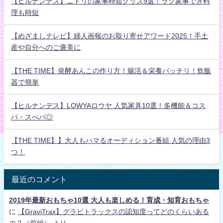
【ヒルナンデス】ニトリの家事時短グッズ9選！ラク家事でき料
理も時短
【めざましテレビ】婦人画報のお取り寄せアワード2025！手土
産や自分へのご褒美に
【THE TIME】発酵あんこの作り方！腸活＆栄養バッチリ！炊飯
器で簡単
【ヒルナンデス】LOWYAロウヤ 人気家具10選！多機能＆コス
パ・スぺパ◎
【THE TIME】】大人もハマるオーディション番組 人気の理由3
つ！
最近のコメント
2019年最新おもちゃ10選 大人も楽しめる！育成・知育おもちゃ
に
【GraviTrax】グラビトラックスの認知度ってどのくらいある
の？（前編）
より