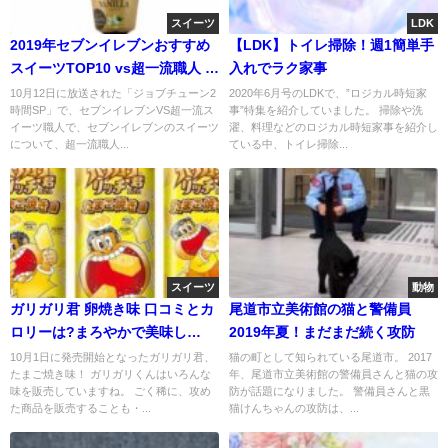
スイーツ
LDK
2019年セブンイレブンおすすめ
【LDK】トイレ掃除！週1簡単手
スイーツTOP10 vs超一流職人 合
入れでラク家事
否は?
10月12日に放送された「ジョブチューン2
2020年6月号のLDKで、”ロジカル時短家
時間SP」で、セブンイレブンVS超一流ス
事”特集を紹介していました。 掃除や洗
イーツ職人で、セブンイレブンのスイーツ
濯、料理などのロジカル時短家事を紹介し
について、超一流職人...
ている中、トイレ掃除...
スイーツ
動物
ガリガリ君 卵焼き味 口コミとカ
尾道市立美術館の猫と警備員
ロリーは?まろやかで美味し
2019年夏！まだまだ続く攻防
い・・・?
10月1日に発売開始となったガリガリ君、
猫の町として知られている尾道市。 2017
たまご焼き味！ ガリガリくんはいろんな
年、尾道市立美術館の警備員さんと猫の攻
味を販売していますね。 ごく稀に、攻め
防が話題になりました。 警備員さんと黒
た商品を販売することも・...
猫けんちゃんの攻防は、...