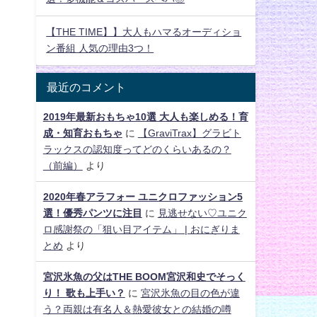
【THE TIME】】大人もハマるオーディショ
ン番組 人気の理由3つ！
最近のコメント
2019年最新おもちゃ10選 大人も楽しめる！育
成・知育おもちゃ
に
【GraviTrax】グラビト
ラックスの認知度ってどのくらいあるの？
（前編）
より
2020年春アラフォー ユニクロファッション5
選！優秀パンツに注目
に
見逃せない♡ユニク
ロ感謝祭の「狙い目アイテム」 | おにぎりま
とめ
より
宮沢氷魚の父はTHE BOOM宮沢和史でそっく
り！ 歌も上手い？
に
宮沢氷魚の目の色が違
う？両親は有名人＆熱愛彼女との結婚の噂