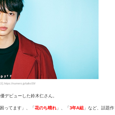
:https://numero.jp/talks59/
俳優デビューした鈴木仁さん。
困ってます」、「
花のち晴れ
」、「
3年A組
」など、話題作