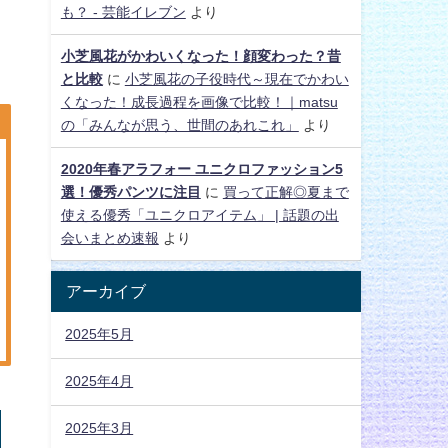
も？ - 芸能イレブン
より
小芝風花がかわいくなった！顔変わった？昔
と比較
に
小芝風花の子役時代～現在でかわい
くなった！成長過程を画像で比較！｜matsu
の「みんなが思う、世間のあれこれ」
より
2020年春アラフォー ユニクロファッション5
選！優秀パンツに注目
に
買って正解◎夏まで
使える優秀「ユニクロアイテム」 | 話題の出
会いまとめ速報
より
アーカイブ
2025年5月
2025年4月
2025年3月