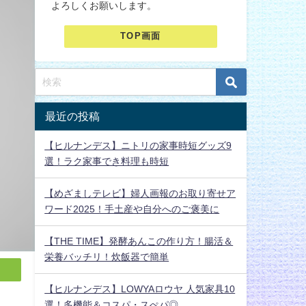
よろしくお願いします。
TOP画面
最近の投稿
【ヒルナンデス】ニトリの家事時短グッズ9
選！ラク家事でき料理も時短
【めざましテレビ】婦人画報のお取り寄せア
ワード2025！手土産や自分へのご褒美に
【THE TIME】発酵あんこの作り方！腸活＆
栄養バッチリ！炊飯器で簡単
【ヒルナンデス】LOWYAロウヤ 人気家具10
選！多機能＆コスパ・スぺパ◎