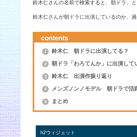
鈴木仁さんの名前で検索すると、朝ドラ、と
鈴木仁さんが朝ドラに出演しているのか、過
contents
鈴木仁 朝ドラに出演してる？
1
朝ドラ「わろてんか」に出演して
2
鈴木仁 出演作振り返り
3
メンズノンノモデル 朝ドラで活
4
まとめ
5
h2ウィジェット