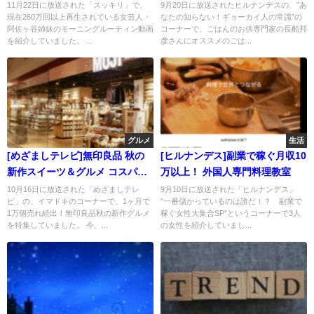
11月22日に放送された「スッキリ」で、
9月20日に放送されたヒルナンデスの、”あ
現在260万回以上再生されている女芸人・
なたの知らない！ギョーカイ人の常識”の
阿佐ヶ谷姉妹のモーニングルーティン動画
コーナーで、ごはんのお供専門家の長船邦
を紹介していました。 ...
彦さんにオススメのごは...
グルメ
生活
[めざましテレビ]無印良品 秋の
[ヒルナンデス]副業で稼ぐ月収10
新作スイーツ＆グルメ コスパ良
万以上！ 外国人専門料理教室
し！
10月16日に放送された「めざましテレ
9月10日に放送された「ヒルナンデス」
ビ」の、イマドキのコーナーで、1ヶ月で
”一番儲かっているのは誰だ！？ 副業で
1万個売れ続出！無印良品秋の新作グルメ
稼ぐ女性大集合SP”というコーナーで3人
を特集していました。 今、...
の女性を紹介していまし...