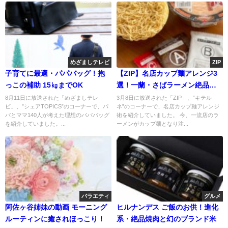
めざましテレビ
ZIP
子育てに最適・パパバッグ！抱
【ZIP】名店カップ麺アレンジ3
っこの補助 15㎏までOK
選！一蘭・さばラーメン絶品ア
レンジ
8月11日に放送された「めざましテレ
3月8日に放送された「ZIP」、”キテル
ビ」、”シェアTOPICS”のコーナーで、パ
ネ”のコーナーで、名店カップ麺アレンジ
パとママ140人が考えた理想のパパバッグ
術を紹介していました。 今、一流店のラ
を紹介していました。...
ーメンがカップ麺となり注...
バラエティ
グルメ
阿佐ヶ谷姉妹の動画 モーニング
ヒルナンデス ご飯のお供！進化
ルーティンに癒されほっこり！
系・絶品焼肉と幻のブランド米