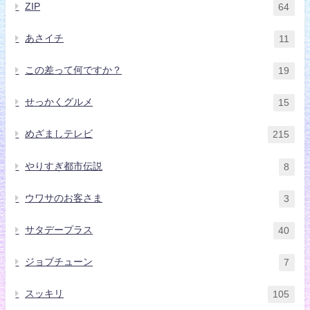
ZIP
64
あさイチ
11
この差って何ですか？
19
せっかくグルメ
15
めざましテレビ
215
やりすぎ都市伝説
8
ウワサのお客さま
3
サタデープラス
40
ジョブチューン
7
スッキリ
105