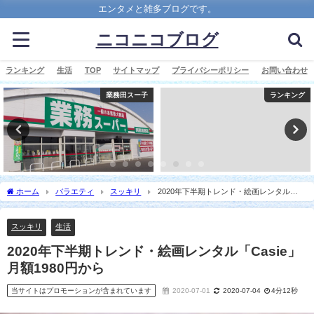
エンタメと雑多ブログです。
ニコニコブログ
ランキング
生活
TOP
サイトマップ
プライバシーポリシー
お問い合わせ
業務田スー子
ランキング
ホーム
バラエティ
スッキリ
2020年下半期トレンド・絵画レンタル
「Casie」月額1980円から
スッキリ
生活
2020年下半期トレンド・絵画レンタル「Casie」
月額1980円から
当サイトはプロモーションが含まれています
2020-07-01
2020-07-04
4分12秒