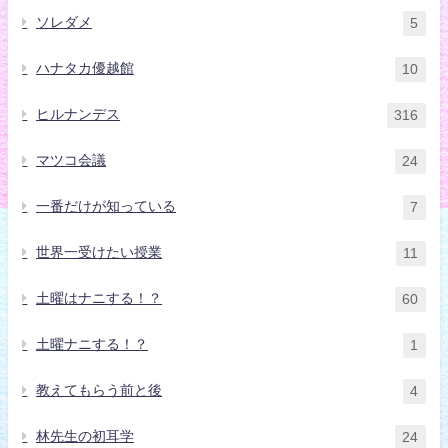
ソレダメ
5
ハナタカ優越館
10
ヒルナンデス
316
マツコ会議
24
一番だけが知っている
7
世界一受けたい授業
11
土曜はナニする！？
60
土曜ナニする！？
1
教えてもらう前と後
4
林先生の初耳学
24