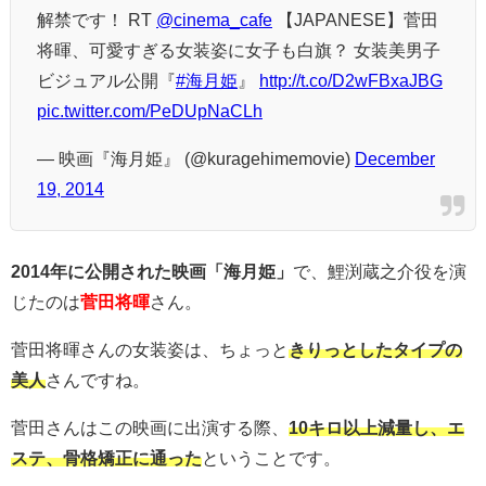
解禁です！ RT
@cinema_cafe
【JAPANESE】菅田
将暉、可愛すぎる女装姿に女子も白旗？ 女装美男子
ビジュアル公開『
#海月姫
』
http://t.co/D2wFBxaJBG
pic.twitter.com/PeDUpNaCLh
— 映画『海月姫』 (@kuragehimemovie)
December
19, 2014
2014年に公開された映画「海月姫」
で、鯉渕蔵之介役を演
じたのは
菅田将暉
さん。
菅田将暉さんの女装姿は、ちょっと
きりっとしたタイプの
美人
さんですね。
菅田さんはこの映画に出演する際、
1
0キロ以上減量し、エ
ステ、骨格矯正に通った
ということです。