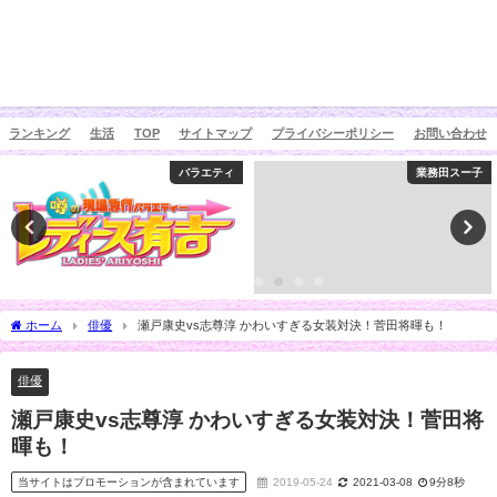
ランキング
生活
TOP
サイトマップ
プライバシーポリシー
お問い合わせ
バラエティ
業務田スー子
ホーム
俳優
瀬戸康史vs志尊淳 かわいすぎる女装対決！菅田将暉も！
俳優
瀬戸康史vs志尊淳 かわいすぎる女装対決！菅田将
暉も！
当サイトはプロモーションが含まれています
2019-05-24
2021-03-08
9分8秒