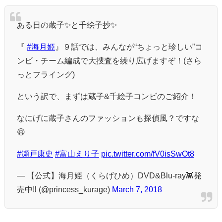
ある日の蔵子✨と千絵子抄✨
『
#海月姫
』９話では、みんなが“ちょっと珍しい”コ
ンビ・チーム編成で大捜査を繰り広げますぞ！(さら
っとフライング)
という訳で、まずは蔵子&千絵子コンビのご紹介！
なにげに蔵子さんのファッションも探偵風？ですな
😆
#瀬戸康史
#富山えり子
pic.twitter.com/fV0isSwOt8
— 【公式】海月姫（くらげひめ）DVD&Blu-ray👾発
売中‼️ (@princess_kurage)
March 7, 2018