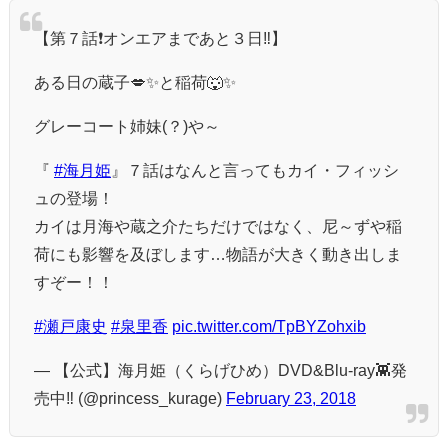
【第７話❗オンエアまであと３日‼️】
ある日の蔵子💋✨と稲荷🐺✨
グレーコート姉妹(？)や～
『
#海月姫
』７話はなんと言ってもカイ・フィッシ
ュの登場！
カイは月海や蔵之介たちだけではなく、尼～ずや稲
荷にも影響を及ぼします…物語が大きく動き出しま
すぞー！！
#瀬戸康史
#泉里香
pic.twitter.com/TpBYZohxib
— 【公式】海月姫（くらげひめ）DVD&Blu-ray👾発
売中‼️ (@princess_kurage)
February 23, 2018