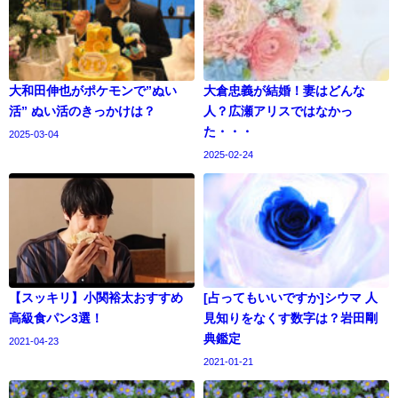
大和田伸也がポケモンで”ぬい
大倉忠義が結婚！妻はどんな
活” ぬい活のきっかけは？
人？広瀬アリスではなかっ
た・・・
2025-03-04
2025-02-24
【スッキリ】小関裕太おすすめ
[占ってもいいですか]シウマ 人
高級食パン3選！
見知りをなくす数字は？岩田剛
典鑑定
2021-04-23
2021-01-21