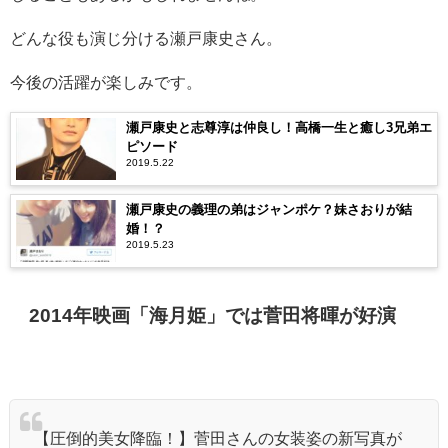
どんな役も演じ分ける瀬戸康史さん。
今後の活躍が楽しみです。
瀬戸康史と志尊淳は仲良し！高橋一生と癒し3兄弟エ
ピソード
2019.5.22
瀬戸康史の義理の弟はジャンポケ？妹さおりが結
婚！？
2019.5.23
2014年映画「海月姫」では菅田将暉が好演
【圧倒的美女降臨！】菅田さんの女装姿の新写真が