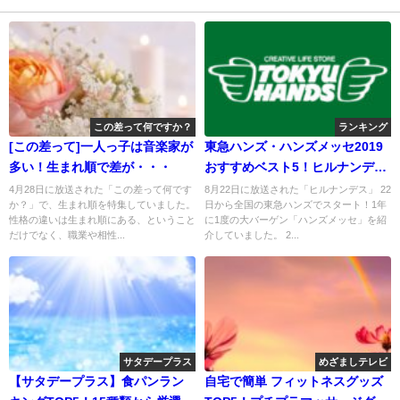
この差って何ですか？
ランキング
[この差って]一人っ子は音楽家が
東急ハンズ・ハンズメッセ2019
多い！生まれ順で差が・・・
おすすめベスト5！ヒルナンデス
で紹介
4月28日に放送された「この差って何です
8月22日に放送された「ヒルナンデス」 22
か？」で、生まれ順を特集していました。
日から全国の東急ハンズでスタート！1年
性格の違いは生まれ順にある、ということ
に1度の大バーゲン「ハンズメッセ」を紹
だけでなく、職業や相性...
介していました。 2...
サタデープラス
めざましテレビ
【サタデープラス】食パンラン
自宅で簡単 フィットネスグッズ