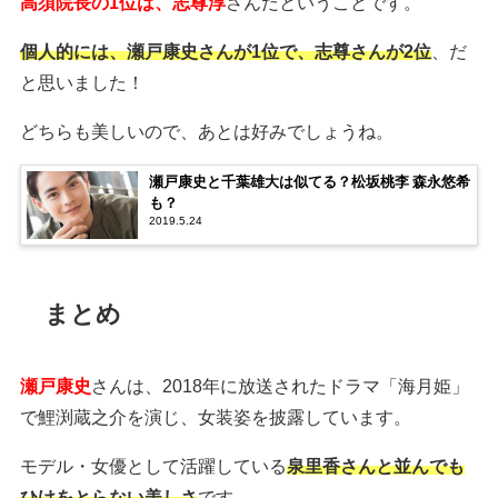
高須院長の1位は、志尊淳
さんだということです。
個人的には、瀬戸康史さんが1位で、志尊さんが2位
、だ
と思いました！
どちらも美しいので、あとは好みでしょうね。
瀬戸康史と千葉雄大は似てる？松坂桃李 森永悠希
も？
2019.5.24
まとめ
瀬戸康史
さんは、2018年に放送されたドラマ「海月姫」
で鯉渕蔵之介を演じ、女装姿を披露しています。
モデル・女優として活躍している
泉里香さんと並んでも
ひけをとらない美しさ
です。