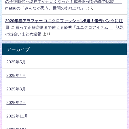
の子役時代～現在でかわいくなった！成長過程を画像で比較！｜
matsuの「みんなが思う、世間のあれこれ」
より
2020年春アラフォー ユニクロファッション5選！優秀パンツに注
目
に
買って正解◎夏まで使える優秀「ユニクロアイテム」 | 話題
の出会いまとめ速報
より
アーカイブ
2025年5月
2025年4月
2025年3月
2025年2月
2022年11月