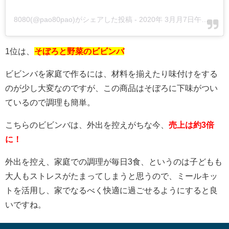
8080(@pao80pao)がシェアした投稿
-
2020年 3月月7日午前5時09分PST
1位は、
そぼろと野菜のビビンバ
ビビンバを家庭で作るには、材料を揃えたり味付けをする
のが少し大変なのですが、この商品はそぼろに下味がつい
ているので調理も簡単。
こちらのビビンバは、外出を控えがちな今、
売上は約3倍
に！
外出を控え、家庭での調理が毎日3食、というのは子どもも
大人もストレスがたまってしまうと思うので、ミールキッ
トを活用し、家でなるべく快適に過ごせるようにすると良
いですね。