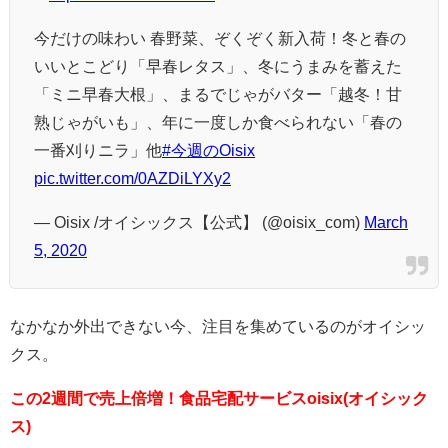
今だけの味わい 春野菜、ぞくぞく新入荷！冬と春の
いいとこどり「早春レタス」、冬にうまみを蓄えた
「ミニ早春大根」、まるでじゃがバター「越冬！甘
熟じゃがいも」、年に一度しか食べられない「春の
一番刈りニラ」他
#今週のOisix
pic.twitter.com/0AZDiLYXy2
— Oisix /オイシックス【公式】 (@oisix_com)
March
5, 2020
なかなか外出できない今、注目を集めているのがオイシッ
クス。
この2週間で売上倍増！食品宅配サービスoisix(オイシック
ス)