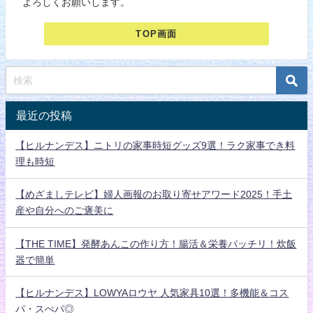
よろしくお願いします。
TOP画面
最近の投稿
【ヒルナンデス】ニトリの家事時短グッズ9選！ラク家事でき料
理も時短
【めざましテレビ】婦人画報のお取り寄せアワード2025！手土
産や自分へのご褒美に
【THE TIME】発酵あんこの作り方！腸活＆栄養バッチリ！炊飯
器で簡単
【ヒルナンデス】LOWYAロウヤ 人気家具10選！多機能＆コス
パ・スぺパ◎