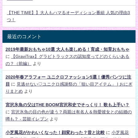
【THE TIME】】大人もハマるオーディション番組 人気の理由3
つ！
最近のコメント
2019年最新おもちゃ10選 大人も楽しめる！育成・知育おもちゃ
に
【GraviTrax】グラビトラックスの認知度ってどのくらいある
の？（前編）
より
2020年春アラフォー ユニクロファッション5選！優秀パンツに注
目
に
見逃せない♡ユニクロ感謝祭の「狙い目アイテム」 | おにぎ
りまとめ
より
宮沢氷魚の父はTHE BOOM宮沢和史でそっくり！ 歌も上手い？
に
宮沢氷魚の目の色が違う？両親は有名人＆熱愛彼女との結婚の
噂も？ - 芸能イレブン
より
小芝風花がかわいくなった！顔変わった？昔と比較
に
小芝風花