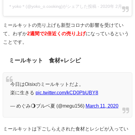
＊yoko＊(@yoko_o.cooking)がシェアした投稿
-
2020年 2月月10日午前2時57分PST
ミールキットの売り上げも新型コロナの影響を受けてい
て、わずか
2週間で2倍近くの売り上げ
になっているという
ことです。
ミールキット 食材+レシピ
今日はOisixのミールキットだよ。
楽に生きる
pic.twitter.com/kCD0PbUBY8
— めぐみ🌖ブルベ夏 (@megu156)
March 11, 2020
ミールキットは下ごしらえされた食材とレシピが入ってい