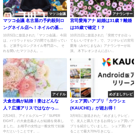
マツコ会議
アナウンサー
マツコ会議 名古屋の予約殺到ロ
宮司愛海アナ 結婚は31歳？離婚
ングネイル店へ！ネイルの基準
は35歳で確定！？
はIKKO
10月5日に放送された「マツコ会議」 今回
10月21日に放送された「突然ですが占っ
は、ハリウッドセレブの間でも流行ってい
てもいいですか？」で、フジテレビの宮司
る、ど派手なロングネイル専門店へ。 そ
愛海（みやじまなみ）アナウンサーが出
れを聞いたマツコさん。...
演。 木下レオンさんに占い...
アイドル
めざましテレビ
大倉忠義が結婚！妻はどんな
シェア買いアプリ「カウシェ
人？広瀬アリスではなかっ
(KAUCHE)」が超お得！
た・・・
2月24日、アイドルグループ「SUPER
3月9日に放送された「めざましテレビ」
EIGHT」の大倉忠義さんが結婚を発表し
で、友人と購入できるお得なシェア買いア
ました。 お相手の女性は一般女性で妊娠
プリを紹介していました。 シェア買いす
中だということです。...
ることで最大70%引きにな...