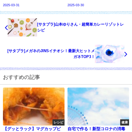
2025-03-31
2025-03-30
[サタプラ]山本ゆりさん・超簡単カレーリゾットレ
シピ
[サタプラ]メガネのJINSイチオシ！最新大ヒットメ
ガネTOP3！
おすすめの記事
レシピ
健康
【グッとラック】マグカップピ
自宅で作る！新型コロナの消毒