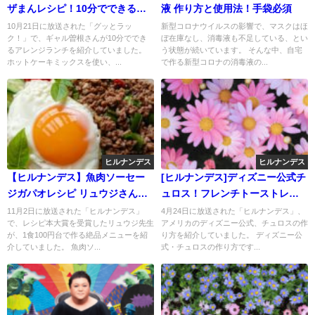
ザまんレシピ！10分でできる簡
液 作り方と使用法！手袋必須
単ランチ
10月21日に放送された「グッとラッ
新型コロナウイルスの影響で、マスクはほ
ク！」で、ギャル曽根さんが10分ででき
ぼ在庫なし、消毒液も不足している、とい
るアレンジランチを紹介していました。
う状態が続いています。 そんな中、自宅
ホットケーキミックスを使い、...
で作る新型コロナの消毒液の...
ヒルナンデス
ヒルナンデス
【ヒルナンデス】魚肉ソーセー
[ヒルナンデス]ディズニー公式チ
ジガパオレシピ リュウジさん考
ュロス！フレンチトーストレシ
案
ピも
11月2日に放送された「ヒルナンデス」
4月24日に放送された「ヒルナンデス」、
で、レシピ本大賞を受賞したリュウジ先生
アメリカのディズニー公式、チュロスの作
が、1食100円台で作る絶品メニューを紹
り方を紹介していました。 ディズニー公
介していました。 魚肉ソ...
式・チュロスの作り方です...