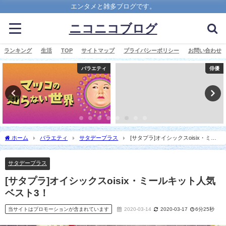
エンタメと雑多ブログです。
ニコニコブログ
ランキング
生活
TOP
サイトマップ
プライバシーポリシー
お問い合わせ
バラエティ
俳優
ホーム
バラエティ
サタデープラス
[サタプラ]オイシックスoisix・ミー
ルキット人気ベスト3！
サタデープラス
[サタプラ]オイシックスoisix・ミールキット人気
ベスト3！
当サイトはプロモーションが含まれています
2020-03-14
2020-03-17
6分25秒