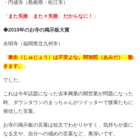
・円成寺（島根県・松江市）
「
また失敗 また々失敗 だからなに！
」
◆2019年のお寺の掲示板大賞
永明寺（福岡県北九州市）
「
衆生（しゅじょう）は不安よな。阿弥陀（あみだ） 動
きます。
」
でした。
これは今年話題になった吉本興業の闇営業が問題になった
時、ダウンタウンのまっちゃんがツイッターで後輩たちに
発信した言葉。
お寺の掲示板の言葉は短文でわかりやすく、気持ちが楽に
なる文や、自分への戒めの言葉など、奥深いです。