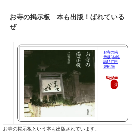
お寺の掲示板 本も出版！ばれている
ぜ
お寺の掲
示板[本/雑
誌] / 江田
智昭/著
楽
天
で
購
入
お寺の掲示板という本も出版されています。