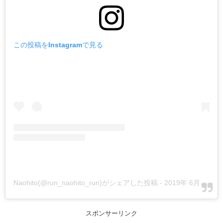
この投稿をInstagramで見る
Naohito(@run_naohito_run)がシェアした投稿
-
2019年 6月月3日午後5時40分PDT
スポンサーリンク