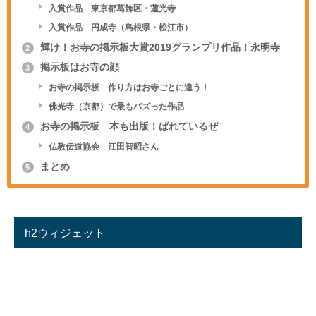
入賞作品 東京都葛飾区・蓮光寺
入賞作品 円成寺（島根県・松江市）
輝け！お寺の掲示板大賞2019グランプリ作品！永明寺
2
掲示板はお寺の顔
3
お寺の掲示板 作り方はお寺ごとに違う！
佛光寺（京都）で最もバズった作品
お寺の掲示板 本も出版！ばれているぜ
4
仏教伝道協会 江田智昭さん
まとめ
5
h2ウィジェット