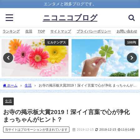
エンタメと雑多ブログです。
ニコニコブログ
ランキング
生活
TOP
サイトマップ
プライバシーポリシー
お問い合わせ
ヒルナンデス
100均
ホーム
生活
お寺の掲示板大賞2019！深イイ言葉で心が浄化 まっちゃんがヒ
ント？
生活
お寺の掲示板大賞2019！深イイ言葉で心が浄化
まっちゃんがヒント？
当サイトはプロモーションが含まれています
2019-12-15
2019-12-15
11分14秒