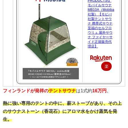
PRODUCTS!】
モバイルサウナ
MB10A（Mobiba
社製）【モビバ
社製テントサウ
ナ 携帯式サウナ
至福のセルフロ
ウリュ 屋外サウ
ナ ファイヤーサ
イド正規販売代
理店】
楽
天
で
フィンランドが発祥の
テントサウナ
は1式約
16万円
。
購
入
熱に強い専用のテントの中に、薪ストーブがあり、その上
のサウナストーン（香花石）にアロマ水をかけ蒸気を発
生。