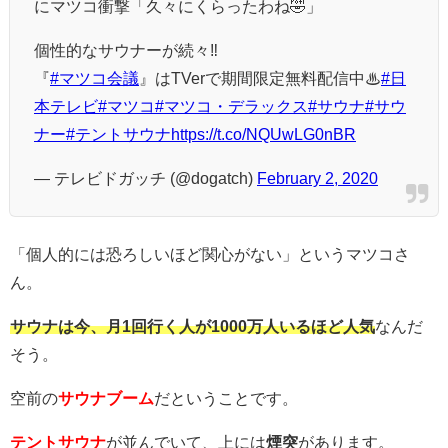
にマツコ衝撃「久々にくらったわね🤣」
個性的なサウナーが続々‼
『
#マツコ会議
』はTVerで期間限定無料配信中♨
#日
本テレビ
#マツコ
#マツコ・デラックス
#サウナ
#サウ
ナー
#テントサウナ
https://t.co/NQUwLG0nBR
— テレビドガッチ (@dogatch)
February 2, 2020
「個人的には恐ろしいほど関心がない」というマツコさ
ん。
サウナは今、月1回行く人が1000万人いるほど人気
なんだ
そう。
空前の
サウナブーム
だということです。
テントサウナ
が並んでいて、上には
煙突
があります。