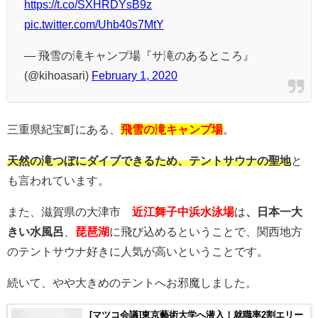
https://t.co/SXHRDYsB9z
pic.twitter.com/Uhb40s7MtY
— 飛雪の滝キャンプ場『サ滝のあるところ』
(@kihoasari)
February 1, 2020
三重県紀宝町にある、
飛雪の滝キャンプ場
。
天然の滝つぼにダイブできるため、テントサウナの聖地
と
も言われています。
また、滋賀県の大津市
近江舞子中浜水泳場
は
、日本一大
きい水風呂
、
琵琶湖
に飛び込めるということで、関西地方
のテントサウナ好きに人気が高いということです。
続いて、やや大きめのテントへお邪魔しました。
[マツコ会議]東京藝術大学へ潜入！就職率2割エリー