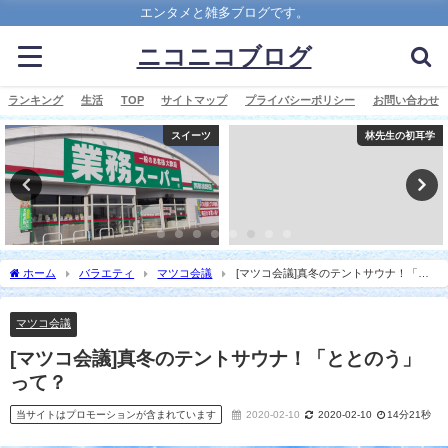
エンタメと雑多ブログです。
ニコニコブログ
ランキング
生活
TOP
サイトマップ
プライバシーポリシー
お問い合わせ
スイーツ
林先生の初耳学
ホーム
バラエティ
マツコ会議
[マツコ会議]真冬のテントサウナ！「と
とのう」って？
マツコ会議
[マツコ会議]真冬のテントサウナ！「ととのう」
って？
当サイトはプロモーションが含まれています
2020-02-10
2020-02-10
14分21秒