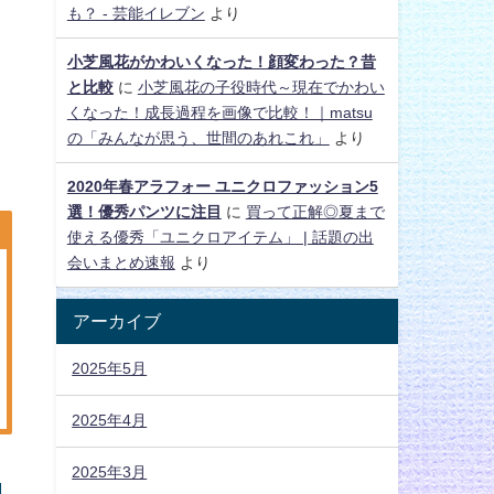
も？ - 芸能イレブン
より
小芝風花がかわいくなった！顔変わった？昔
と比較
に
小芝風花の子役時代～現在でかわい
くなった！成長過程を画像で比較！｜matsu
の「みんなが思う、世間のあれこれ」
より
2020年春アラフォー ユニクロファッション5
選！優秀パンツに注目
に
買って正解◎夏まで
使える優秀「ユニクロアイテム」 | 話題の出
会いまとめ速報
より
アーカイブ
2025年5月
2025年4月
2025年3月