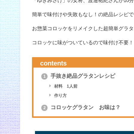
「ゆきみさけ」の女将、渡邊祐紀さんが10
簡単で味付けや失敗もなし！の絶品レシピで
お惣菜コロッケをリメイクした超簡単グラタ
コロッケに味がついているので味付け不要！
contents
手抜き絶品グラタンレシピ
1
材料 1人前
作り方
コロッケグラタン お味は？
2