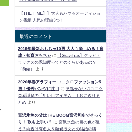
【THE TIME】】大人もハマるオーディショ
ン番組 人気の理由3つ！
最近のコメント
2019年最新おもちゃ10選 大人も楽しめる！育
成・知育おもちゃ
に
【GraviTrax】グラビト
ラックスの認知度ってどのくらいあるの？
（前編）
より
2020年春アラフォー ユニクロファッション5
選！優秀パンツに注目
に
見逃せない♡ユニク
ロ感謝祭の「狙い目アイテム」 | おにぎりま
とめ
より
ケ
宮沢氷魚の父はTHE BOOM宮沢和史でそっく
り！ 歌も上手い？
に
宮沢氷魚の目の色が違
う？両親は有名人＆熱愛彼女との結婚の噂