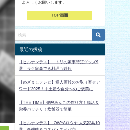
よろしくお願いします。
TOP画面
最近の投稿
【ヒルナンデス】ニトリの家事時短グッズ9
選！ラク家事でき料理も時短
【めざましテレビ】婦人画報のお取り寄せア
ワード2025！手土産や自分へのご褒美に
【THE TIME】発酵あんこの作り方！腸活＆
栄養バッチリ！炊飯器で簡単
【ヒルナンデス】LOWYAロウヤ 人気家具10
選！多機能＆コスパ・スぺパ◎