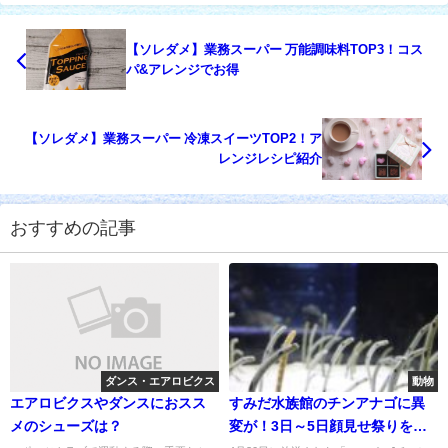
【ソレダメ】業務スーパー 万能調味料TOP3！コス
パ&アレンジでお得
【ソレダメ】業務スーパー 冷凍スイーツTOP2！ア
レンジレシピ紹介
おすすめの記事
ダンス・エアロビクス
動物
エアロビクスやダンスにおスス
すみだ水族館のチンアナゴに異
メのシューズは？
変が！3日～5日顔見せ祭りを開