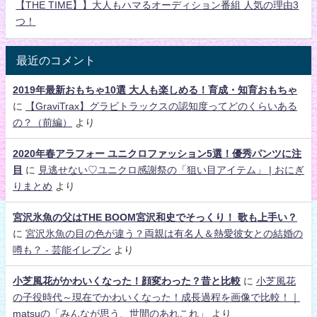
【THE TIME】】大人もハマるオーディション番組 人気の理由3
つ！
最近のコメント
2019年最新おもちゃ10選 大人も楽しめる！育成・知育おもちゃ
に
【GraviTrax】グラビトラックスの認知度ってどのくらいある
の？（前編）
より
2020年春アラフォー ユニクロファッション5選！優秀パンツに注
目
に
見逃せない♡ユニクロ感謝祭の「狙い目アイテム」 | おにぎ
りまとめ
より
宮沢氷魚の父はTHE BOOM宮沢和史でそっくり！ 歌も上手い？
に
宮沢氷魚の目の色が違う？両親は有名人＆熱愛彼女との結婚の
噂も？ - 芸能イレブン
より
小芝風花がかわいくなった！顔変わった？昔と比較
に
小芝風花
の子役時代～現在でかわいくなった！成長過程を画像で比較！｜
matsuの「みんなが思う、世間のあれこれ」
より