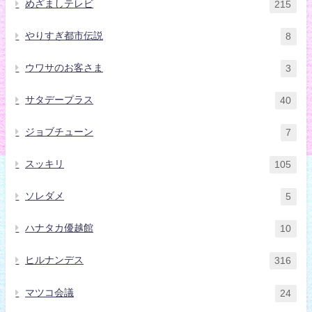
めざましテレビ
215
やりすぎ都市伝説
8
ウワサのお客さま
3
サタデープラス
40
ジョブチューン
7
スッキリ
105
ソレダメ
5
ハナタカ優越館
10
ヒルナンデス
316
マツコ会議
24