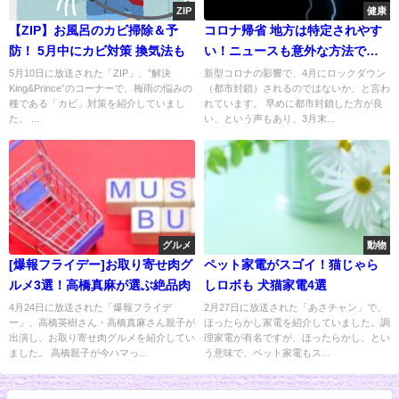
ZIP
健康
【ZIP】お風呂のカビ掃除＆予
コロナ帰省 地方は特定されやす
防！ 5月中にカビ対策 換気法も
い！ニュースも意外な方法で放
送する
5月10日に放送された「ZIP」、”解決
新型コロナの影響で、4月にロックダウン
King&Prince”のコーナーで、梅雨の悩みの
（都市封鎖）されるのではないか、と言わ
種である「カビ」対策を紹介していまし
れています。 早めに都市封鎖した方が良
た。 ...
い、という声もあり、3月末...
グルメ
動物
[爆報フライデー]お取り寄せ肉グ
ペット家電がスゴイ！猫じゃら
ルメ3選！高橋真麻が選ぶ絶品肉
しロボも 犬猫家電4選
4月24日に放送された「爆報フライデ
2月27日に放送された「あさチャン」で、
ー」、高橋英樹さん・高橋真麻さん親子が
ほったらかし家電を紹介していました。調
出演し、お取り寄せ肉グルメを紹介してい
理家電が有名ですが、ほったらかし、とい
ました。 高橋親子が今ハマっ...
う意味で、ペット家電もス...