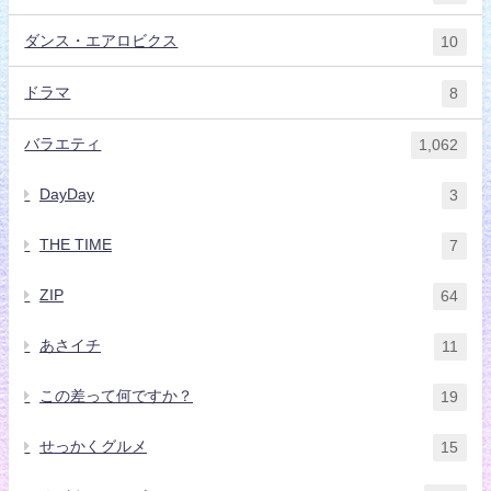
ダンス・エアロビクス
10
ドラマ
8
バラエティ
1,062
DayDay
3
THE TIME
7
ZIP
64
あさイチ
11
この差って何ですか？
19
せっかくグルメ
15