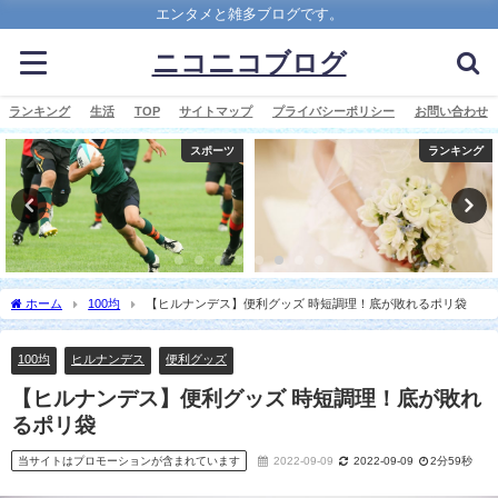
エンタメと雑多ブログです。
ニコニコブログ
ランキング
生活
TOP
サイトマップ
プライバシーポリシー
お問い合わせ
スポーツ
ランキング
ホーム
100均
【ヒルナンデス】便利グッズ 時短調理！底が敗れるポリ袋
100均
ヒルナンデス
便利グッズ
【ヒルナンデス】便利グッズ 時短調理！底が敗れ
るポリ袋
当サイトはプロモーションが含まれています
2022-09-09
2022-09-09
2分59秒