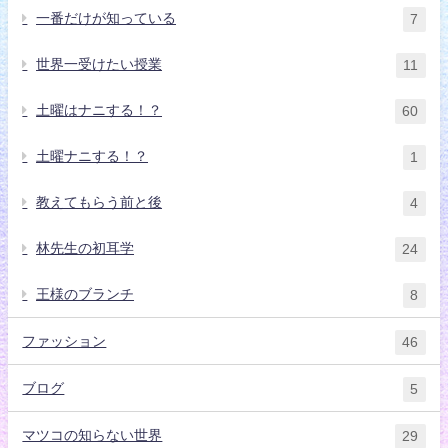
一番だけが知っている
7
世界一受けたい授業
11
土曜はナニする！？
60
土曜ナニする！？
1
教えてもらう前と後
4
林先生の初耳学
24
王様のブランチ
8
ファッション
46
ブログ
5
マツコの知らない世界
29