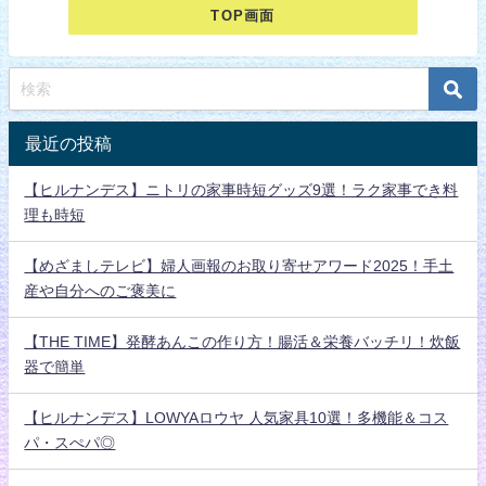
TOP画面
最近の投稿
【ヒルナンデス】ニトリの家事時短グッズ9選！ラク家事でき料
理も時短
【めざましテレビ】婦人画報のお取り寄せアワード2025！手土
産や自分へのご褒美に
【THE TIME】発酵あんこの作り方！腸活＆栄養バッチリ！炊飯
器で簡単
【ヒルナンデス】LOWYAロウヤ 人気家具10選！多機能＆コス
パ・スぺパ◎