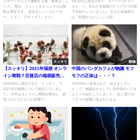
催
スポーツクラブで運動する際、重要なシュ
4月30日に放送された「スーパーJチャン
ーズ。 実は、フィットネスシューズは種
ネル」で、すみだ水族館のチンアナゴの様
類も豊富です。 有名なシューズメーカ
子を紹介していました。 すみだ水族館で
ー、ミズノ、アディダス、ナイ...
は、砂場からひょっこり顔...
スッキリ
動物
【スッキリ】2021年福袋 オンラ
中国のパンダカフェが物議 モフ
イン商戦？百貨店の福袋販売方
モフの正体は・・・？
法
10月29日に放送された「スッキリ」で、
10月25日に放送された「めざましテレ
2021年の福袋について紹介していまし
ビ」で、物議をかもしている中国のパンダ
た。 今年はオンライン商戦が激化し、新
カフェを紹介していました。 白と黒のモ
型コロナウイルスの影響で...
フモフの状態に包まれた生き...