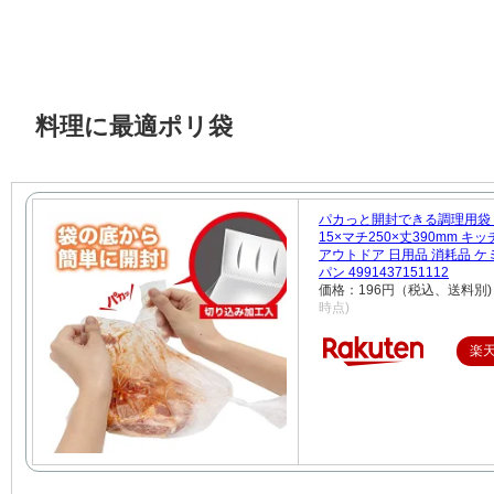
料理に最適ポリ袋
パカっと開封できる調理用袋 5
15×マチ250×丈390mm キ
アウトドア 日用品 消耗品 
パン 4991437151112
価格：196円（税込、送料別)
時点)
楽