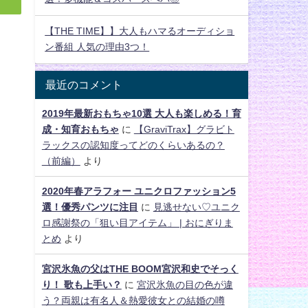
【THE TIME】】大人もハマるオーディショ
ン番組 人気の理由3つ！
最近のコメント
2019年最新おもちゃ10選 大人も楽しめる！育
成・知育おもちゃ
に
【GraviTrax】グラビト
ラックスの認知度ってどのくらいあるの？
（前編）
より
2020年春アラフォー ユニクロファッション5
選！優秀パンツに注目
に
見逃せない♡ユニク
ロ感謝祭の「狙い目アイテム」 | おにぎりま
とめ
より
宮沢氷魚の父はTHE BOOM宮沢和史でそっく
り！ 歌も上手い？
に
宮沢氷魚の目の色が違
う？両親は有名人＆熱愛彼女との結婚の噂