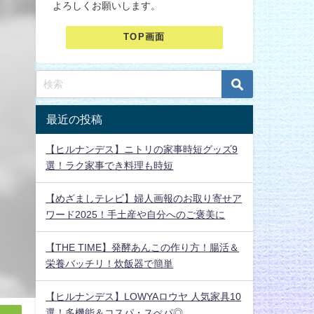
よろしくお願いします。
TOP画面
最近の投稿
【ヒルナンデス】ニトリの家事時短グッズ9
選！ラク家事でき料理も時短
【めざましテレビ】婦人画報のお取り寄せア
ワード2025！手土産や自分へのご褒美に
【THE TIME】発酵あんこの作り方！腸活＆
栄養バッチリ！炊飯器で簡単
【ヒルナンデス】LOWYAロウヤ 人気家具10
選！多機能＆コスパ・スぺパ◎