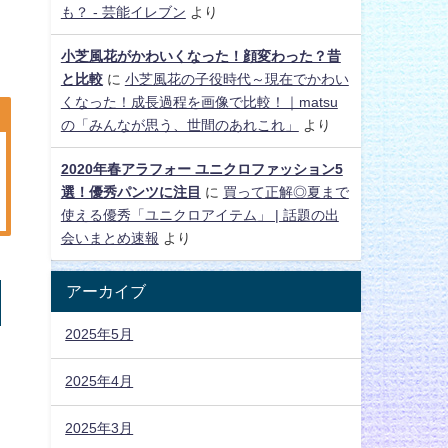
も？ - 芸能イレブン
より
小芝風花がかわいくなった！顔変わった？昔
と比較
に
小芝風花の子役時代～現在でかわい
くなった！成長過程を画像で比較！｜matsu
の「みんなが思う、世間のあれこれ」
より
2020年春アラフォー ユニクロファッション5
選！優秀パンツに注目
に
買って正解◎夏まで
使える優秀「ユニクロアイテム」 | 話題の出
会いまとめ速報
より
アーカイブ
2025年5月
2025年4月
2025年3月