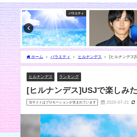
バラエティ
俳優
マツコの知
ホーム
バラエティ
ヒルナンデス
[ヒルナンデス]
ヒルナンデス
ランキング
[ヒルナンデス]USJで楽しみ
2020-07-21
当サイトはプロモーションが含まれています