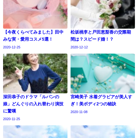
【今夜くらべてみました】田中
松坂桃李と戸田恵梨香の交際期
みな実・愛用コスメ5選！
間は？スピード婚！？
2020-12-25
2020-12-12
深田恭子のドラマ「ルパンの
宮崎美子 水着グラビアが美人す
娘」どんぐりの入れ替わり演技
ぎ！美ボディ2つの秘訣
に驚嘆
2020-11-08
2020-11-25