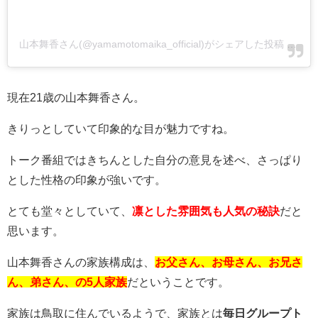
山本舞香さん(@yamamotomaika_official)がシェアした投稿
-
201
現在21歳の山本舞香さん。
きりっとしていて印象的な目が魅力ですね。
トーク番組ではきちんとした自分の意見を述べ、さっぱり
とした性格の印象が強いです。
とても堂々としていて、
凛とした雰囲気も人気の秘訣
だと
思います。
山本舞香さんの家族構成は、
お父さん、お母さん、お兄さ
ん、弟さん、の5人家族
だということです。
家族は鳥取に住んでいるようで、家族とは
毎日グループト