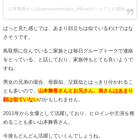
山本舞香さん(@yamamotomaika_official)がシェアした投稿
-
201
ぱっと見た感じでは、あまり顔立ちは似ているわけではな
さそうです。
鳥取県に住んでいるご家族とは毎日グループトークで連絡
をとっている、と話しており、家族仲もとても良いようで
すね。
男女の兄弟の場合、母親似、父親似とはっきり分かれるこ
とも多いので、
山本舞香さんとお兄さん、弟さんはあまり
顔は似ていない
のかもしれません。
2011年から女優として活躍しており、ヒロインや主演を務
めることも多い山本舞香さん。
今後もどんどん活躍していくんでしょうね。