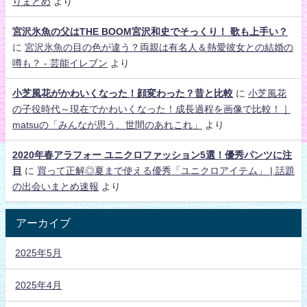
りまとめ
より
宮沢氷魚の父はTHE BOOM宮沢和史でそっくり！ 歌も上手い？
に
宮沢氷魚の目の色が違う？両親は有名人＆熱愛彼女との結婚の
噂も？ - 芸能イレブン
より
小芝風花がかわいくなった！顔変わった？昔と比較
に
小芝風花
の子役時代～現在でかわいくなった！成長過程を画像で比較！｜
matsuの「みんなが思う、世間のあれこれ」
より
2020年春アラフォー ユニクロファッション5選！優秀パンツに注
目
に
買って正解◎夏まで使える優秀「ユニクロアイテム」 | 話題
の出会いまとめ速報
より
アーカイブ
2025年5月
2025年4月