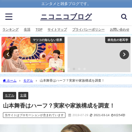
エンタメと雑多ブログです。
ニコニコブログ
ランキング
生活
TOP
サイトマップ
プライバシーポリシー
お問い合わせ
マツコの知らない世界
林先生の初耳学
ホーム
モデル
山本舞香はハーフ？実家や家族構成を調査！
モデル
女優
山本舞香はハーフ？実家や家族構成を調査！
当サイトはプロモーションが含まれています
2019-07-29
2021-03-14
6分54秒