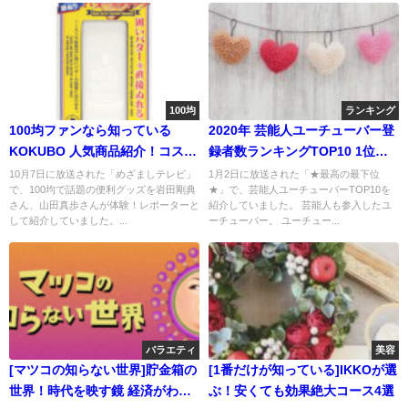
100均
ランキング
100均ファンなら知っている
2020年 芸能人ユーチューバー登
KOKUBO 人気商品紹介！コスパ
録者数ランキングTOP10 1位
良すぎ！
は？
10月7日に放送された「めざましテレビ」
1月2日に放送された「★最高の最下位
で、100均で話題の便利グッズを岩田剛典
★」で、芸能人ユーチューバーTOP10を
さん、山田真歩さんが体験！レポーターと
紹介していました。 芸能人も参入したユ
して紹介していました。...
ーチューバー。 ユーチュー...
バラエティ
美容
[マツコの知らない世界]貯金箱の
[1番だけが知っている]IKKOが選
世界！時代を映す鏡 経済がわか
ぶ！安くても効果絶大コース4選