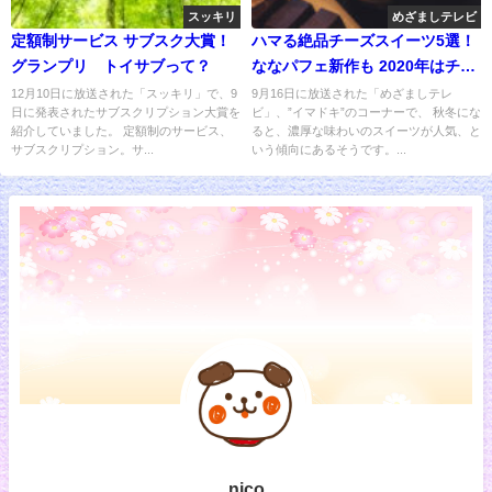
スッキリ
めざましテレビ
定額制サービス サブスク大賞！
ハマる絶品チーズスイーツ5選！
グランプリ トイサブって？
ななパフェ新作も 2020年はチー
ズに注目
12月10日に放送された「スッキリ」で、9
9月16日に放送された「めざましテレ
日に発表されたサブスクリプション大賞を
ビ」、”イマドキ”のコーナーで、 秋冬にな
紹介していました。 定額制のサービス、
ると、濃厚な味わいのスイーツが人気、と
サブスクリプション。サ...
いう傾向にあるそうです。...
nico