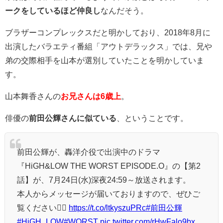
ークをしているほど仲良し
なんだそう。
ブラザーコンプレックスだと明かしており、2018年8月に
出演したバラエティ番組「アウトデラックス」では、兄や
弟の
交際相手を山本が選別していたことを明かしていま
す。
山本舞香さんの
お兄さんは6歳上
。
俳優の
前田公輝さんに似ている
、ということです。
前田公輝が、轟洋介役で出演中のドラマ
『HiGH&LOW THE WORST EPISODE.O』の【第2
話】が、7月24日(水)深夜24:59～放送されます。
本人からメッセージが届いておりますので、ぜひご
覧ください💁‍♂️
https://t.co/ltkyszuPRc
#前田公輝
#HiGH_LOW
#WORST
pic.twitter.com/rHwFalo9bx