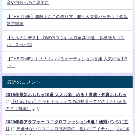
産や自分へのご褒美に
【THE TIME】発酵あんこの作り方！腸活＆栄養バッチリ！炊飯
器で簡単
【ヒルナンデス】LOWYAロウヤ 人気家具10選！多機能＆コス
パ・スぺパ◎
【THE TIME】】大人もハマるオーディション番組 人気の理由3
つ！
最近のコメント
2019年最新おもちゃ10選 大人も楽しめる！育成・知育おもちゃ
に
【GraviTrax】グラビトラックスの認知度ってどのくらいある
の？（前編）
より
2020年春アラフォー ユニクロファッション5選！優秀パンツに注
目
に
見逃せない♡ユニクロ感謝祭の「狙い目アイテム」 | おにぎ