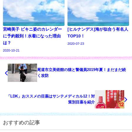
宮崎美子 ビキニ姿のカレンダー
[ヒルナンデス]海が似合う有名人
に予約殺到！水着になった理由
TOP10！
は？
2020-07-23
2020-10-21
尾道市立美術館の猫と警備員2019年夏！まだまだ続
く攻防
「LDK」おススメの目薬はサンテメディカル12！対
策別目薬を紹介
おすすめの記事