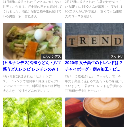
る！
11月5日に放送された「マツコの知らない
2月17日に放送された「1番だけが知って
世界」。今回は、貯金箱の世界を紹介して
いるSP」にIKKOさんが出演！忖度なし！
くれました。 8歳から貯金箱を集め続けて
IKKOさんがガチで選ぶ、安くても効果絶
いる男性・安田富亘さん...
大のコースを紹介し...
ヒルナンデス
スッキリ
[ヒルナンデス]冷凍うどん・八宝
2020年 女子高生のトレンドは？
菜うどんレシピ レンチンのみ！
チャイボーグ・病み加工・ピー
プス
4月21日に放送された「ヒルナンデ
2月4日に放送された「スッキリ」で、今
ス」、”レンジで超簡単！冷凍うどんアレ
年女子高生に流行るであろうものを紹介し
ンジ”のコーナーで、料理研究家の有坂翔
ていました。 若者のトレンドを予測する
太さんが、冷凍うどんのアレンジ...
TT総研が予測した4つのト...