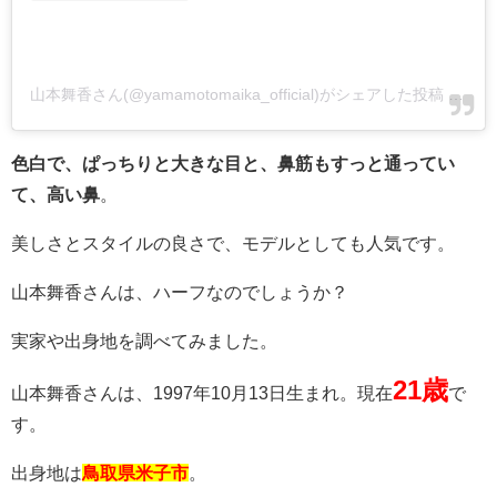
山本舞香さん(@yamamotomaika_official)がシェアした投稿
-
201
色白で、ぱっちりと大きな目と、鼻筋もすっと通ってい
て、高い鼻
。
美しさとスタイルの良さで、モデルとしても人気です。
山本舞香さんは、ハーフなのでしょうか？
実家や出身地を調べてみました。
21歳
山本舞香さんは、1997年10月13日生まれ。現在
で
す。
出身地は
鳥取県米子市
。