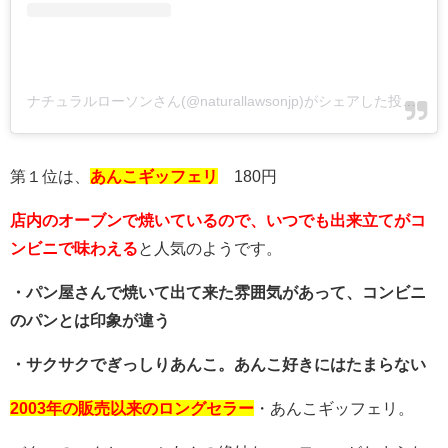
ナチュラルローソンさん(@naturallawsonjp)がシェアした投稿
-
2
第１位は、
あんこギッフェリ
180円
店内のオーブンで焼いているので、いつでも出来立てがコ
ンビニで味わえる
と人気のようです。
・パン屋さんで焼いて出て来た雰囲気があって、コンビニ
のパンとは印象が違う
・サクサクでぎっしりあんこ。あんこ好きにはたまらない
2003年の販売以来のロングセラー
・あんこギッフェリ。