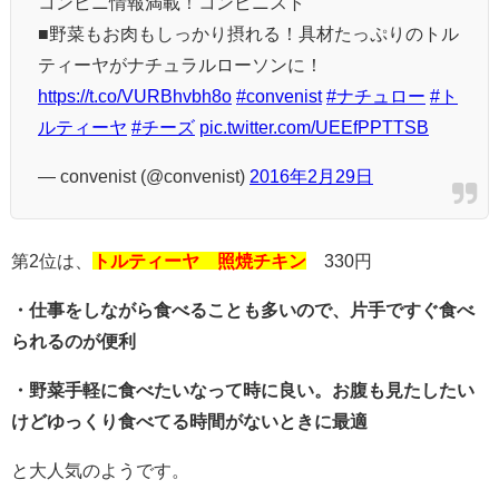
コンビニ情報満載！コンビニスト
■野菜もお肉もしっかり摂れる！具材たっぷりのトル
ティーヤがナチュラルローソンに！
https://t.co/VURBhvbh8o
#convenist
#ナチュロー
#ト
ルティーヤ
#チーズ
pic.twitter.com/UEEfPPTTSB
— convenist (@convenist)
2016年2月29日
第2位は、
トルティーヤ 照焼チキン
330円
・仕事をしながら食べることも多いので、片手ですぐ食べ
られるのが便利
・野菜手軽に食べたいなって時に良い。お腹も見たしたい
けどゆっくり食べてる時間がないときに最適
と大人気のようです。