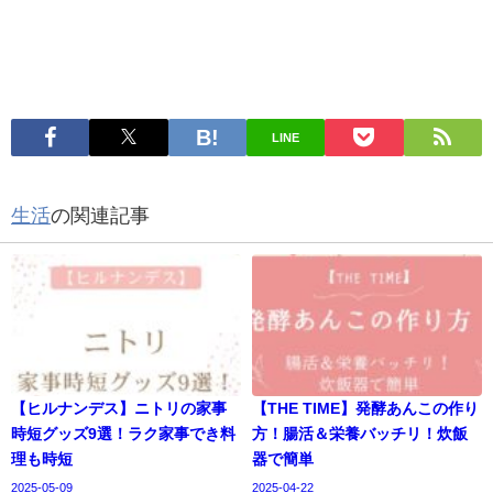
LINE
生活
の関連記事
【ヒルナンデス】ニトリの家事
【THE TIME】発酵あんこの作り
時短グッズ9選！ラク家事でき料
方！腸活＆栄養バッチリ！炊飯
理も時短
器で簡単
2025-05-09
2025-04-22