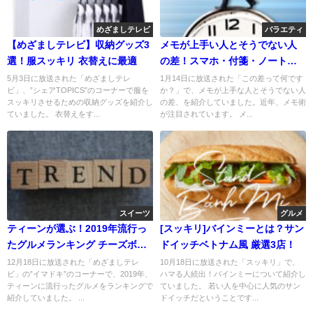
めざましテレビ
バラエティ
【めざましテレビ】収納グッズ3
メモが上手い人とそうでない人
選！服スッキリ 衣替えに最適
の差！スマホ・付箋・ノート活
用術
5月3日に放送された「めざましテレ
1月14日に放送された「この差って何です
ビ」、”シェアTOPICS”のコーナーで服を
か？」で、メモが上手な人とそうでない人
スッキリさせるための収納グッズを紹介し
の差、を紹介していました。近年、メモ術
ていました。 衣替えをす...
が注目されています。 メ...
スイーツ
グルメ
ティーンが選ぶ！2019年流行っ
[スッキリ]バインミーとは？サン
たグルメランキング チーズボー
ドイッチベトナム風 厳選3店！
ル？
12月18日に放送された「めざましテレ
10月18日に放送された「スッキリ」で、
ビ」の”イマドキ”のコーナーで、2019年、
ハマる人続出！バインミーについて紹介し
ティーンに流行ったグルメをランキングで
ていました。 若い人を中心に人気のサン
紹介していました。 ...
ドイッチだということです...