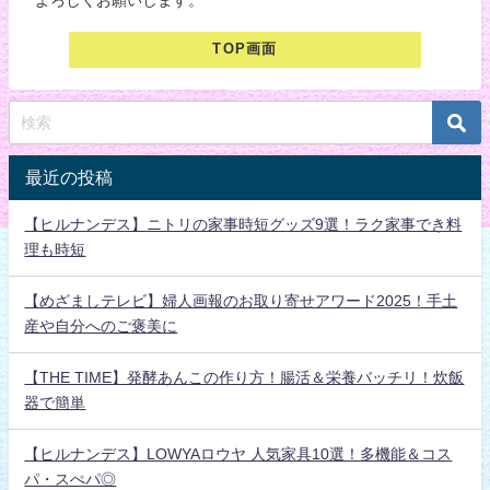
TOP画面
最近の投稿
【ヒルナンデス】ニトリの家事時短グッズ9選！ラク家事でき料
理も時短
【めざましテレビ】婦人画報のお取り寄せアワード2025！手土
産や自分へのご褒美に
【THE TIME】発酵あんこの作り方！腸活＆栄養バッチリ！炊飯
器で簡単
【ヒルナンデス】LOWYAロウヤ 人気家具10選！多機能＆コス
パ・スぺパ◎