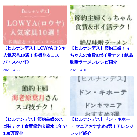
【ヒルナンデス】LOWYAロウヤ
【ヒルナンデス】節約主婦くぅ
人気家具10選！多機能＆コス
ちゃんの食費&ポイ活テク！絶品
パ・スぺパ◎
味噌ラーメンレシピ紹介
2025-04-22
2025-04-16
【ヒルナンデス】節約主婦のス
【ヒルナンデス】ドン・キホー
ゴ技テク！食費節約＆節水 1年で
テ マニアおすすめ3選！アレンジ
100万貯金
レシピ紹介