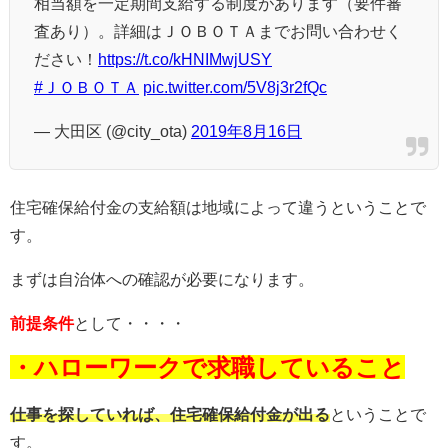
相当額を一定期間支給する制度があります（要件審
査あり）。詳細はＪＯＢＯＴＡまでお問い合わせく
ださい！
https://t.co/kHNIMwjUSY
#ＪＯＢＯＴＡ
pic.twitter.com/5V8j3r2fQc
— 大田区 (@city_ota)
2019年8月16日
住宅確保給付金の支給額は地域によって違うということで
す。
まずは自治体への確認が必要になります。
前提条件
として・・・・
・ハローワークで求職していること
仕事を探していれば、住宅確保給付金が出る
ということで
す。