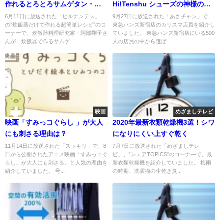
作れるとろとろサムゲタン・レ
Hi!Tenshu シューズの神様の技
シピ
がすごい
6月11日に放送された「ヒルナンデス」
9月27日に放送された「あさチャン」で、
の”炊飯器だけで作れる超簡単レシピ”のコ
東急ハンズ新宿店のカリスマ店員を紹介し
ーナーで、炊飯器料理研究家・阿部剛子さ
ていました。 東急ハンズ新宿店にいる500
んが、炊飯器で作るサムゲ...
人の店員の中から選ば...
映画
めざましテレビ
映画「すみっコぐらし 」が大人
2020年最新衣類乾燥機3選！シワ
にも刺さる理由は？
になりにくい上すぐ乾く
11月14日に放送された「スッキリ」で、8
7月7日に放送された「めざましテレ
日から公開されたアニメ映画「すみっコぐ
ビ」、”シェアTOPICS”のコーナ―で、最
らし」が大人にも刺さる、と人気の理由を
新衣類乾燥機を紹介していました。 梅雨
紹介していました。 号...
の時期、洗濯物の生乾き臭...