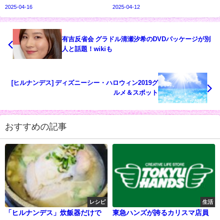
2025-04-16
2025-04-12
有吉反省会 グラドル清瀬汐希のDVDパッケージが別
人と話題！wikiも
[ヒルナンデス] ディズニーシー・ハロウィン2019グ
ルメ＆スポット
おすすめの記事
レシピ
生活
「ヒルナンデス」炊飯器だけで
東急ハンズが誇るカリスマ店員