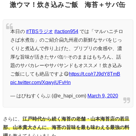
激ウマ！炊き込みご飯 海苔＋サバ缶
本日の
#TBSラジオ
#action954
では「マルハニチロ
さば水煮缶」のご紹介🤗九州産の新鮮なサバをじっ
くりと煮込んで作り上げた、プリプリの食感や、濃
厚な旨味が活きたサバ缶✨そのままはもちろん、話
題のサバカレーやサバサンドもオススメ！炊き込み
ご飯にしても絶品ですよ😋
https://t.co/r7J9dY8TmB
pic.twitter.com/XqwyiUFvHn
— はぴねすくらぶ (@e_hapi_com)
March 9, 2020
さらに、
江戸時代から続く海苔の老舗・山本海苔店の若旦
那、山本貴大さんに、海苔の旨味を最も味わえる最強の料
理
を教えてもらいました。