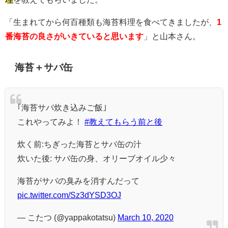
「生まれてから何百種類も海苔料理を食べてきましたが、
1
番海苔の良さがいきていると思います
」と山本さん。
海苔＋サバ缶
｢海苔サバ炊き込みご飯｣
これやってみよ！
#教えてもらう前と後
炊く前:ちぎった海苔とサバ缶の汁
炊いた後: サバ缶の身、オリーブオイル少々
海苔がサバの臭みを消すんだって
pic.twitter.com/Sz3dYSD3OJ
— こたつ (@yappakotatsu)
March 10, 2020