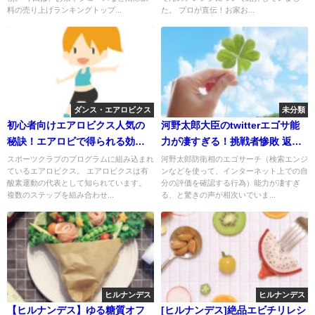
料の売り上げランキングトップ...
た。 プロが直伝！お家お...
ダンス・エアロビクス
未分類
初心者向けエアロビクス人気の
河野太郎大臣のtwitterエゴサ能
秘訣！エアロビで得られる効果
力が凄すぎる！挑戦者惨敗 返し
は？
も秀逸
スポーツクラブのプログラムに組み込まれ
河野太郎防衛相のエゴサーチ（検索エンジ
ているエアロビクス。 エアロビクスは有
ンなどを使って、インターネット上での自
酸素運動の代表として知られています。
分の評価を確認する行為）能力が凄すぎ
複数のステップを組み合わせ...
る、と驚きの声が相次いでいま...
ヒルナンデス
ヒルナンデス
【ヒルナンデス】ゆる糖質オフ
[ヒルナンデス]絶品エビチリレシ