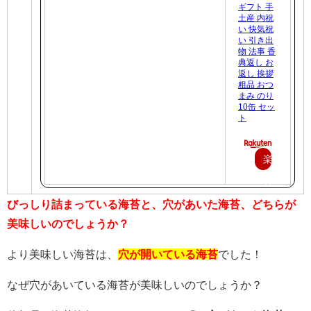
ギフト 手
土産 内祝
い 快気祝
い 引き出
物 法事 香
典返し お
返し 挨拶
粗品 おつ
まみ のり
10缶 セッ
ト
楽
天
で
びっしり詰まっている海苔と、穴があいた海苔、どちらが
美味しいのでしょうか？
購
入
より美味しい海苔は、
穴が開いている海苔
でした！
なぜ穴があいている海苔が美味しいのでしょうか？