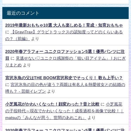
最近のコメント
2019年最新おもちゃ10選 大人も楽しめる！育成・知育おもちゃ
に
【GraviTrax】グラビトラックスの認知度ってどのくらいある
の？（前編）
より
2020年春アラフォー ユニクロファッション5選！優秀パンツに注
目
に
見逃せない♡ユニクロ感謝祭の「狙い目アイテム」 | おにぎ
りまとめ
より
宮沢氷魚の父はTHE BOOM宮沢和史でそっくり！ 歌も上手い？
に
宮沢氷魚の目の色が違う？両親は有名人＆熱愛彼女との結婚の
噂も？ - 芸能イレブン
より
小芝風花がかわいくなった！顔変わった？昔と比較
に
小芝風花
の子役時代～現在でかわいくなった！成長過程を画像で比較！｜
matsuの「みんなが思う、世間のあれこれ」
より
2020年春アラフォー ユニクロファッション5選！優秀パンツに注