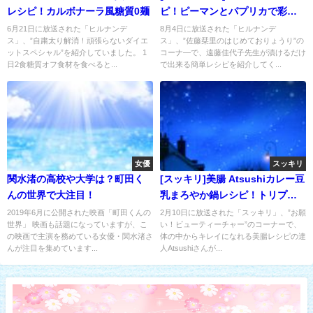
レシピ！カルボナーラ風糖質0麺
ピ！ピーマンとパプリカで彩り
も
6月21日に放送された「ヒルナンデ
8月4日に放送された「ヒルナンデ
ス」、”自粛太り解消！頑張らないダイエ
ス」、”佐藤栞里のはじめておりょうり”の
ットスペシャル”を紹介していました。 1
コーナ―で、遠藤佳代子先生が漬けるだけ
日2食糖質オフ食材を食べると...
で出来る簡単レシピを紹介してく...
女優
スッキリ
関水渚の高校や大学は？町田く
[スッキリ]美腸 Atsushiカレー豆
んの世界で大注目！
乳まろやか鍋レシピ！トリプル
旨味
2019年6月に公開された映画「町田くんの
2月10日に放送された「スッキリ」、”お願
世界」 映画も話題になっていますが、こ
い！ビューティーチャー”のコーナーで、
の映画で主演を務めている女優・関水渚さ
体の中からキレイになれる美腸レシピの達
んが注目を集めています...
人Atsushiさんが...