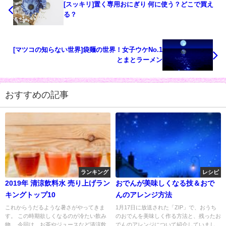
[スッキリ]置く専用おにぎり 何に使う？どこで買え
る？
[マツコの知らない世界]袋麺の世界！女子ウケNo.1
とまとラーメン
おすすめの記事
ランキング
レシピ
2019年 清涼飲料水 売り上げラン
おでんが美味しくなる技＆おで
キングトップ10
んのアレンジ方法
これからうだるような暑さがやってきま
1月17日に放送された「ZIP」で、おうち
す。 この時期欲しくなるのが冷たい飲み
のおでんを美味しく作る方法と、残ったお
物。 今回は、お茶やジュースなど清涼飲
でんのアレンジについて紹介していまし