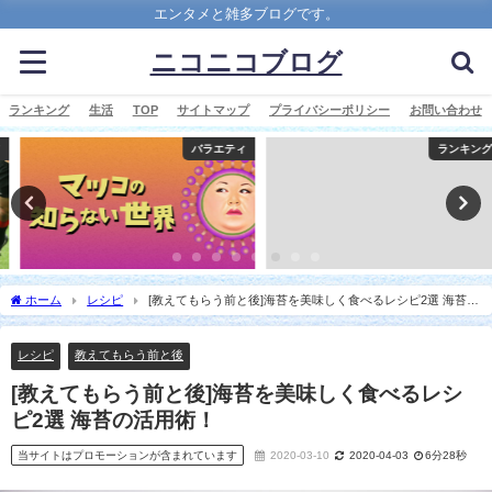
エンタメと雑多ブログです。
ニコニコブログ
ランキング
生活
TOP
サイトマップ
プライバシーポリシー
お問い合わせ
バラエティ
ランキング
ホーム
レシピ
[教えてもらう前と後]海苔を美味しく食べるレシピ2選 海苔の
活用術！
レシピ
教えてもらう前と後
[教えてもらう前と後]海苔を美味しく食べるレシ
ピ2選 海苔の活用術！
当サイトはプロモーションが含まれています
2020-03-10
2020-04-03
6分28秒