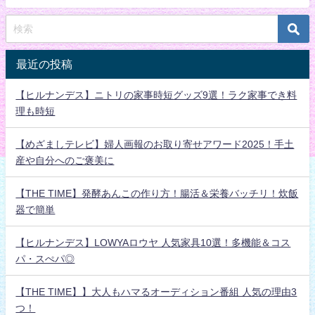
最近の投稿
【ヒルナンデス】ニトリの家事時短グッズ9選！ラク家事でき料
理も時短
【めざましテレビ】婦人画報のお取り寄せアワード2025！手土
産や自分へのご褒美に
【THE TIME】発酵あんこの作り方！腸活＆栄養バッチリ！炊飯
器で簡単
【ヒルナンデス】LOWYAロウヤ 人気家具10選！多機能＆コス
パ・スぺパ◎
【THE TIME】】大人もハマるオーディション番組 人気の理由3
つ！