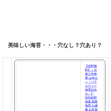
美味しい海苔・・・穴なし？穴あり？
【送料無
料】＜元
禄三年創
業 山本山
＞「バラ
エティー
海苔詰合
せ」F-
50N有明
海産 国産
海苔 お歳
暮 お年賀