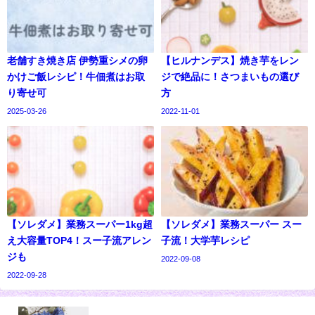
老舗すき焼き店 伊勢重シメの卵
【ヒルナンデス】焼き芋をレン
かけご飯レシピ！牛佃煮はお取
ジで絶品に！さつまいもの選び
り寄せ可
方
2025-03-26
2022-11-01
【ソレダメ】業務スーパー1kg超
【ソレダメ】業務スーパー スー
え大容量TOP4！スー子流アレン
子流！大学芋レシピ
ジも
2022-09-08
2022-09-28