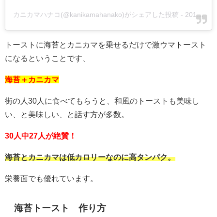
カニカマハナコ(@kanikamahanako)がシェアした投稿
-
2019年 6月月18日午前3時58分PDT
トーストに海苔とカニカマを乗せるだけで激ウマトースト
になるということです、
海苔＋カニカマ
街の人30人に食べてもらうと、和風のトーストも美味し
い、と美味しい、と話す方が多数。
30人中27人が絶賛！
海苔とカニカマは低カロリーなのに高タンパク。
栄養面でも優れています。
海苔トースト 作り方