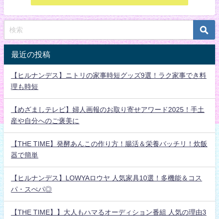
最近の投稿
【ヒルナンデス】ニトリの家事時短グッズ9選！ラク家事でき料
理も時短
【めざましテレビ】婦人画報のお取り寄せアワード2025！手土
産や自分へのご褒美に
【THE TIME】発酵あんこの作り方！腸活＆栄養バッチリ！炊飯
器で簡単
【ヒルナンデス】LOWYAロウヤ 人気家具10選！多機能＆コス
パ・スぺパ◎
【THE TIME】】大人もハマるオーディション番組 人気の理由3