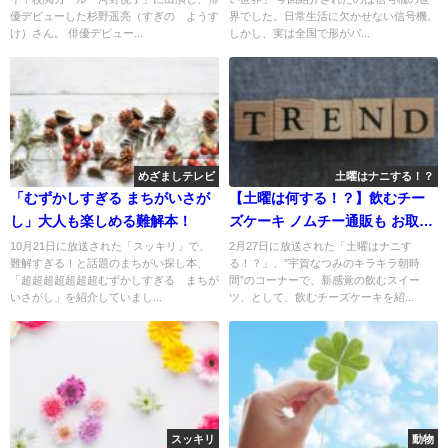
優デビューした杉野遥亮（すぎの ようす
界でした。日常生活に欠かせない信号機。
け）さん。 俳優デビュー...
しかし、実は全国で形がバ...
めざましテレビ
土曜はナニする！？
「むずかしすぎる まちがいさが
【土曜は何する！？】飲むチー
し」大人も楽しめる難解本！
ズケーキ ノムチー通販も お取り
寄せ
10月21日に放送された「スッキリ」で、
2月27日に放送された「土曜はナニす
難解すぎる！と話題のまちがい探し本、
る！？」、”宇賀なつみのキラキラ朝時
「超超超超超超超むずかしすぎる まちが
間”のコーナーで、新感覚の飲むスイー
いさがし」を紹介していまし...
ツ、として、飲むチーズケーキを紹...
スッキリ
動物