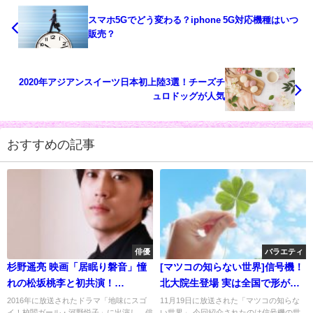
スマホ5Gでどう変わる？iphone 5G対応機種はいつ
販売？
2020年アジアンスイーツ日本初上陸3選！チーズチ
ュロドッグが人気
おすすめの記事
俳優
バラエティ
杉野遥亮 映画「居眠り磐音」憧
[マツコの知らない世界]信号機！
れの松坂桃李と初共演！
北大院生登場 実は全国で形が違
FINEBOYS
う
2016年に放送されたドラマ「地味にスゴ
11月19日に放送された「マツコの知らな
イ！校閲ガール・河野悦子」に出演し、俳
い世界」 今回紹介されたのは信号機の世