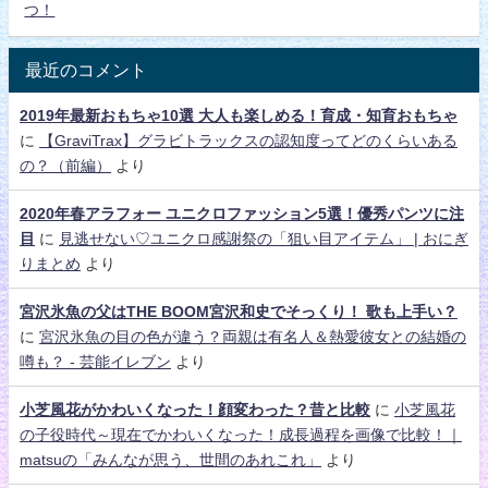
つ！
最近のコメント
2019年最新おもちゃ10選 大人も楽しめる！育成・知育おもちゃ
に
【GraviTrax】グラビトラックスの認知度ってどのくらいある
の？（前編）
より
2020年春アラフォー ユニクロファッション5選！優秀パンツに注
目
に
見逃せない♡ユニクロ感謝祭の「狙い目アイテム」 | おにぎ
りまとめ
より
宮沢氷魚の父はTHE BOOM宮沢和史でそっくり！ 歌も上手い？
に
宮沢氷魚の目の色が違う？両親は有名人＆熱愛彼女との結婚の
噂も？ - 芸能イレブン
より
小芝風花がかわいくなった！顔変わった？昔と比較
に
小芝風花
の子役時代～現在でかわいくなった！成長過程を画像で比較！｜
matsuの「みんなが思う、世間のあれこれ」
より