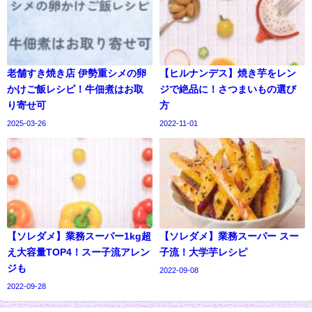
老舗すき焼き店 伊勢重シメの卵
【ヒルナンデス】焼き芋をレン
かけご飯レシピ！牛佃煮はお取
ジで絶品に！さつまいもの選び
り寄せ可
方
2025-03-26
2022-11-01
【ソレダメ】業務スーパー1kg超
【ソレダメ】業務スーパー スー
え大容量TOP4！スー子流アレン
子流！大学芋レシピ
ジも
2022-09-08
2022-09-28