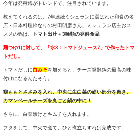
今年は発酵鍋がトレンドで、注目されています。
教えてくれるのは、7年連続ミシュランに選ばれた和食の名
店・日本料理鈴なりの村田明彦さん。ミシュラン店主おス
スメの鍋は、
トマト出汁＋3種類の発酵食品
麺つゆ1に対して、「水3：トマトジュース7」で作ったトマ
トだし。
トマトだしに
白みそ
を加えると、チーズ発酵鍋の最高の味
付けになるんだそう。
鶏ももとささみを入れ、中央に生白菜の硬い部分を敷き、
カマンベールチーズを丸ごと鍋の中に！
さらに、白菜漬けとキムチを入れます。
フタをして、中火で煮て、ひと煮立ちすれば完成です。