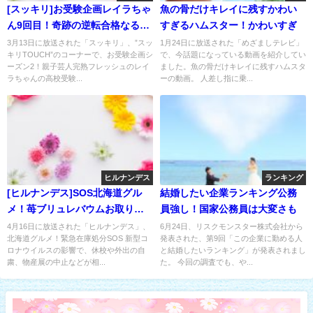
[スッキリ]お受験企画レイラちゃ
魚の骨だけキレイに残すかわい
ん9回目！奇跡の逆転合格なる
すぎるハムスター！かわいすぎ
か！？
3月13日に放送された「スッキリ」、”スッ
1月24日に放送された「めざましテレビ」
キリTOUCH”のコーナーで、お受験企画シ
で、今話題になっている動画を紹介してい
ーズン2！親子芸人完熟フレッシュのレイ
ました。魚の骨だけキレイに残すハムスタ
ラちゃんの高校受験...
ーの動画。 人差し指に乗...
ヒルナンデス
ランキング
[ヒルナンデス]SOS北海道グル
結婚したい企業ランキング公務
メ！苺ブリュレバウムお取り寄
員強し！国家公務員は大変さも
せ
4月16日に放送された「ヒルナンデス」、
6月24日、リスクモンスター株式会社から
北海道グルメ！緊急在庫処分SOS 新型コ
発表された、第9回「この企業に勤める人
ロナウイルスの影響で、休校や外出の自
と結婚したいランキング」が発表されまし
粛、物産展の中止などが相...
た。 今回の調査でも、や...