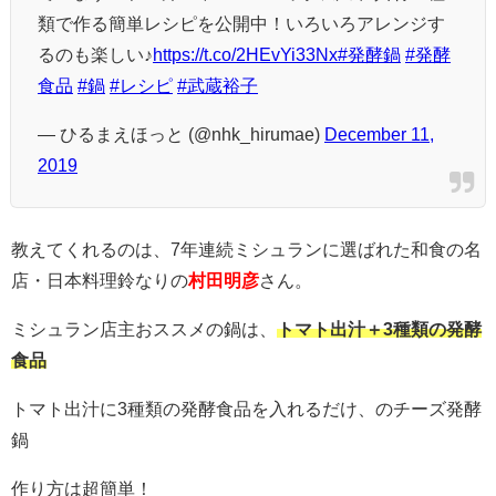
類で作る簡単レシピを公開中！いろいろアレンジす
るのも楽しい♪
https://t.co/2HEvYi33Nx
#発酵鍋
#発酵
食品
#鍋
#レシピ
#武蔵裕子
— ひるまえほっと (@nhk_hirumae)
December 11,
2019
教えてくれるのは、7年連続ミシュランに選ばれた和食の名
店・日本料理鈴なりの
村田明彦
さん。
ミシュラン店主おススメの鍋は、
トマト出汁＋3種類の発酵
食品
トマト出汁に3種類の発酵食品を入れるだけ、のチーズ発酵
鍋
作り方は超簡単！