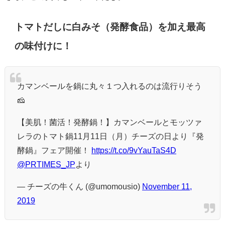
トマトだしに白みそ（発酵食品）を加え最高
の味付けに！
カマンベールを鍋に丸々１つ入れるのは流行りそう
🧀
【美肌！菌活！発酵鍋！】カマンベールとモッツァ
レラのトマト鍋11月11日（月）チーズの日より『発
酵鍋』フェア開催！
https://t.co/9vYauTaS4D
@PRTIMES_JP
より
— チーズの牛くん (@umomousio)
November 11,
2019