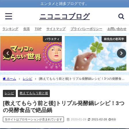
エンタメと雑多ブログです。
ニコニコブログ
ランキング
生活
TOP
サイトマップ
プライバシーポリシー
お問い合わせ
林先生の初耳学
バラエティ
ホーム
レシピ
[教えてもらう前と後]トリプル発酵鍋レシピ！3つの発酵食品
で絶品鍋
レシピ
教えてもらう前と後
[教えてもらう前と後]トリプル発酵鍋レシピ！3つ
の発酵食品で絶品鍋
当サイトはプロモーションが含まれています
2020-01-29
2021-02-26
6分