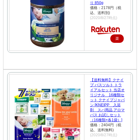
り 850g
価格：2178円（税
込、送料別)
(2020/8/27時点)
楽
天
で
購
入
【送料無料】クナイ
プ バスソルト トラ
イアルセット 当店オ
リジナル 16種類セ
ット クナイプジャパ
ン [KNEIPP 入浴
剤 スパ用品 アロマ
バス お試しセット
（16種類×各1袋）]
価格：2404円（税
込、送料無料)
(2020/8/27時点)