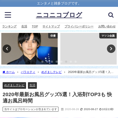
エンタメと雑多ブログです。
ニコニコブログ
ランキング
生活
TOP
サイトマップ
プライバシーポリシー
お問い合わせ
俳優
マツコ会議
ホーム
バラエティ
めざましテレビ
2020年最新お風呂グッズ5選！入浴
剤TOP3も 快適お風呂時間
めざましテレビ
生活
2020年最新お風呂グッズ5選！入浴剤TOP3も 快
適お風呂時間
当サイトはプロモーションが含まれています
2020-08-26
2020-08-27
10分13秒