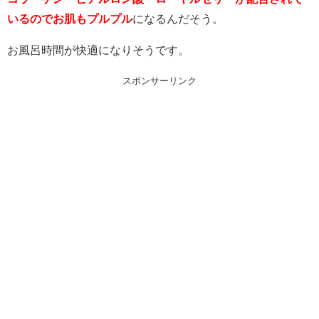
いるのでお肌もプルプル
になるんだそう。
お風呂時間が快適になりそうです。
スポンサーリンク