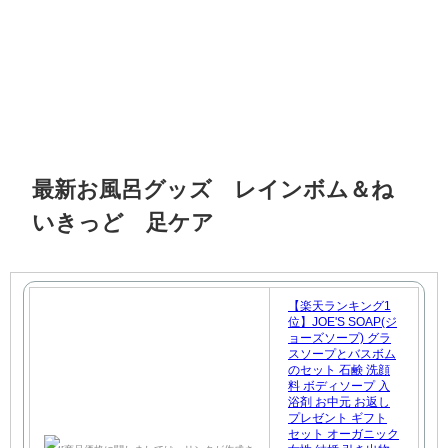
最新お風呂グッズ レインボム＆ね
いきっど 足ケア
【楽天ランキング1
位】JOE'S SOAP(ジ
ョーズソープ) グラ
スソープとバスボム
のセット 石鹸 洗顔
料 ボディソープ 入
浴剤 お中元 お返し
プレゼント ギフト
セット オーガニック