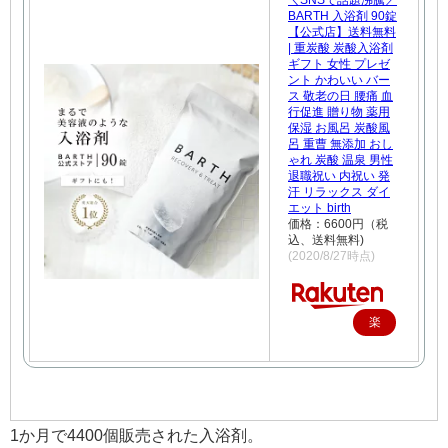
＼SNSで話題沸騰／
BARTH 入浴剤 90錠
【公式店】送料無料
| 重炭酸 炭酸入浴剤
ギフト 女性 プレゼ
ント かわいい バー
ス 敬老の日 腰痛 血
行促進 贈り物 薬用
保湿 お風呂 炭酸風
呂 重曹 無添加 おし
ゃれ 炭酸 温泉 男性
退職祝い 内祝い 発
汗 リラックス ダイ
エット birth
価格：6600円（税
込、送料無料)
(2020/8/27時点)
楽
天
で
購
入
1か月で4400個販売された入浴剤。