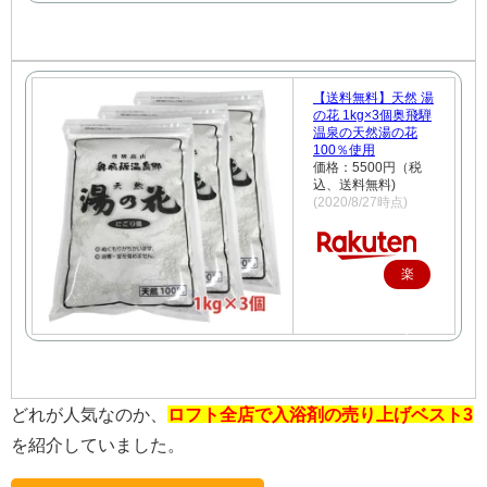
で
購
入
【送料無料】天然 湯
の花 1kg×3個奥飛騨
温泉の天然湯の花
100％使用
価格：5500円（税
込、送料無料)
(2020/8/27時点)
楽
天
で
購
入
どれが人気なのか、
ロフト全店で入浴剤の売り上げベスト3
を紹介していました。