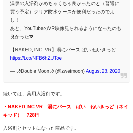
温泉の入浴剤がめちゃくちゃ良かったのと（普通に
買う予定）クリア防水ケースが便利だったのでよ
し！
あと、YouTubeのVR映像見られるようになったのも
良かった💖
【NAKED, INC. VR】湯にバース ばい ねいきっど
https://t.co/NFB6hZUToe
— 🌙Double Moon🌙 (@zweimoon)
August 23, 2020
続いては、薬用入浴剤です。
・NAKED,INC.VR 湯にバース ばい ねいきっど（ネイ
キッド） 728円
入浴剤とセットになった商品です。