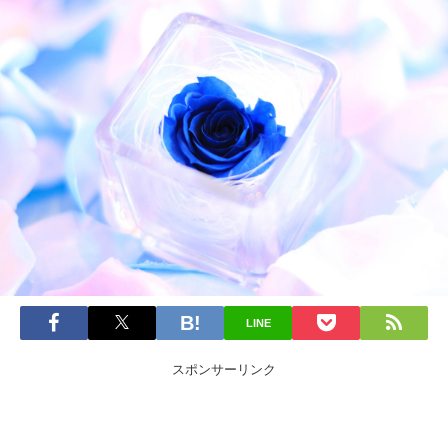
LINE
スポンサーリンク