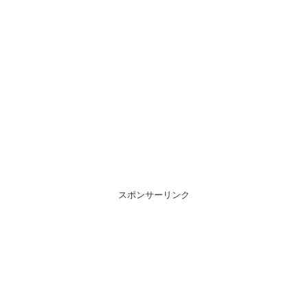
スポンサーリンク