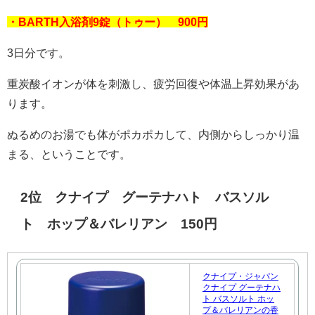
・BARTH入浴剤9錠（トゥー） 900円
3日分です。
重炭酸イオンが体を刺激し、疲労回復や体温上昇効果があ
ります。
ぬるめのお湯でも体がポカポカして、内側からしっかり温
まる、ということです。
2位 クナイプ グーテナハト バスソル
ト ホップ＆バレリアン 150円
クナイプ・ジャパン
クナイプ グーテナハ
ト バスソルト ホッ
プ＆バレリアンの香