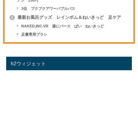
アン 150円
3位 ブクブクアワーバブルバス
最新お風呂グッズ レインボム＆ねいきっど 足ケア
2
NAKED,INC.VR 湯にバース ばい ねいきっど
足裏専用ブラシ
h2ウィジェット