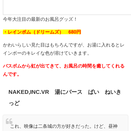
今年大注目の最新のお風呂グッズ！
・レインボム（ドリームズ） 680円
かわいらしい見た目はもちろんですが、お湯に入れるとレ
インボーのキレイな色が溶けていきます。
バスボムから虹が出てきて、お風呂の時間を癒してくれる
んです。
NAKED,INC.VR 湯にバース ばい ねいき
っど
これ、映像は二条城の方が好きだった。けど、昼神