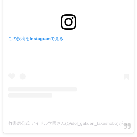
この投稿をInstagramで見る
竹書房公式 アイドル学園さん(@idol_gakuen_takeshobo)がシェアした投稿