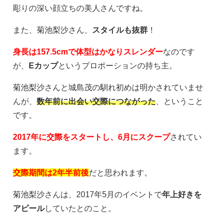
彫りの深い顔立ちの美人さんですね。
また、菊池梨沙さん、
スタイルも抜群
！
身長は157.5cmで体型はかなりスレンダー
なのです
が、
Eカップ
というプロポーションの持ち主。
菊池梨沙さんと城島茂の馴れ初めは明かされていませ
んが、
数年前に出会い交際につながった
、ということ
です。
2017年に交際をスタートし、6月にスクープ
されてい
ます。
交際期間は2年半前後
だと思われます。
菊池梨沙さんは、2017年5月のイベントで
年上好きを
アピール
していたとのこと。