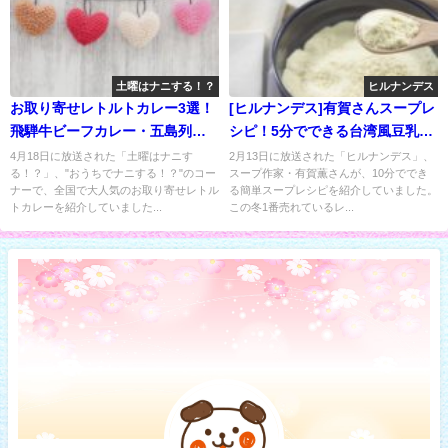
土曜はナニする！？
ヒルナンデス
お取り寄せレトルトカレー3選！
[ヒルナンデス]有賀さんスープレ
飛騨牛ビーフカレー・五島列島
シピ！5分でできる台湾風豆乳ス
カレー
ープ
4月18日に放送された「土曜はナニす
2月13日に放送された「ヒルナンデス」、
る！？」、"おうちでナニする！？"のコー
スープ作家・有賀薫さんが、10分ででき
ナーで、全国で大人気のお取り寄せレトル
る簡単スープレシピを紹介していました。
トカレーを紹介していました...
この冬1番売れているレ...