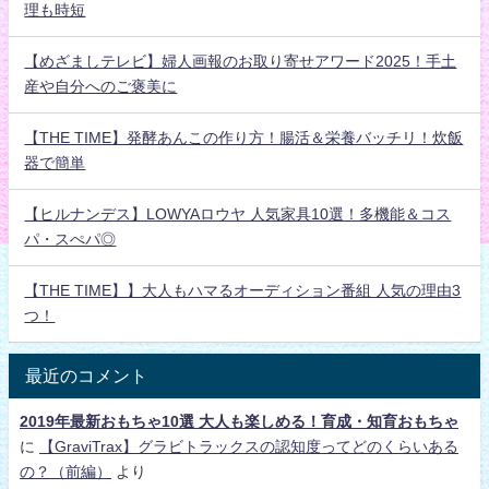
理も時短
【めざましテレビ】婦人画報のお取り寄せアワード2025！手土
産や自分へのご褒美に
【THE TIME】発酵あんこの作り方！腸活＆栄養バッチリ！炊飯
器で簡単
【ヒルナンデス】LOWYAロウヤ 人気家具10選！多機能＆コス
パ・スぺパ◎
【THE TIME】】大人もハマるオーディション番組 人気の理由3
つ！
最近のコメント
2019年最新おもちゃ10選 大人も楽しめる！育成・知育おもちゃ
に
【GraviTrax】グラビトラックスの認知度ってどのくらいある
の？（前編）
より