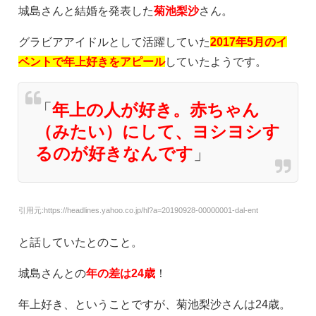
城島さんと結婚を発表した
菊池梨沙
さん。
グラビアアイドルとして活躍していた
2017年5月のイ
ベントで年上好きをアピール
していたようです。
「
年上の人が好き。赤ちゃん
（みたい）にして、ヨシヨシす
るのが好きなんです
」
引用元:https://headlines.yahoo.co.jp/hl?a=20190928-00000001-dal-ent
と話していたとのこと。
城島さんとの
年の差は24歳
！
年上好き、ということですが、菊池梨沙さんは24歳。