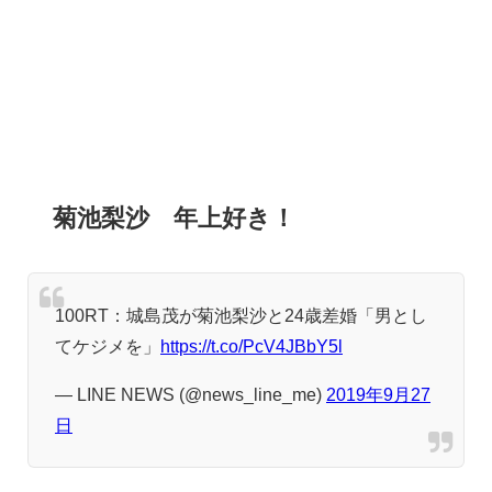
菊池梨沙 年上好き！
100RT：城島茂が菊池梨沙と24歳差婚「男とし
てケジメを」
https://t.co/PcV4JBbY5l
— LINE NEWS (@news_line_me)
2019年9月27
日