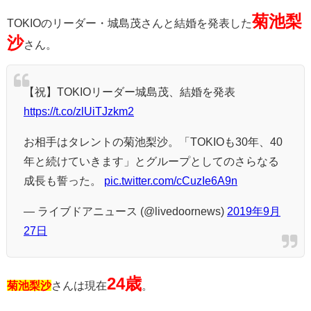
菊池梨
TOKIOのリーダー・城島茂さんと結婚を発表した
沙
さん。
【祝】TOKIOリーダー城島茂、結婚を発表
https://t.co/zlUiTJzkm2
お相手はタレントの菊池梨沙。「TOKIOも30年、40
年と続けていきます」とグループとしてのさらなる
成長も誓った。
pic.twitter.com/cCuzIe6A9n
— ライブドアニュース (@livedoornews)
2019年9月
27日
24歳
菊池梨沙
さんは現在
。