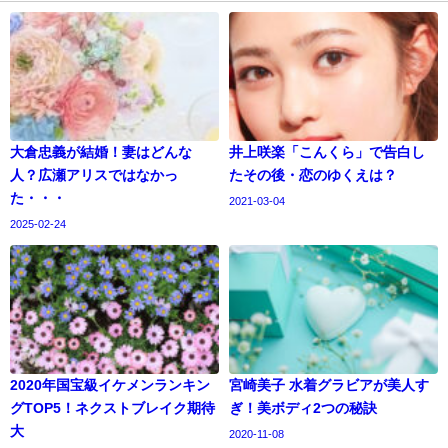
大倉忠義が結婚！妻はどんな
井上咲楽「こんくら」で告白し
人？広瀬アリスではなかっ
たその後・恋のゆくえは？
た・・・
2021-03-04
2025-02-24
2020年国宝級イケメンランキン
宮崎美子 水着グラビアが美人す
グTOP5！ネクストブレイク期待
ぎ！美ボディ2つの秘訣
大
2020-11-08