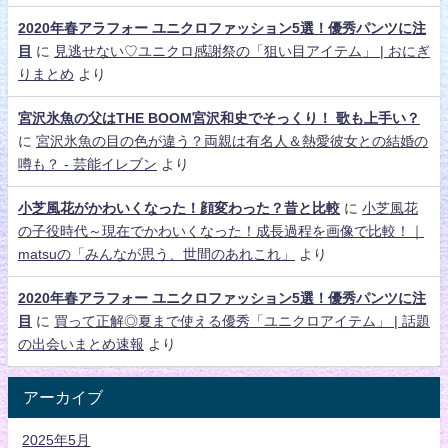
2020年春アラフォー ユニクロファッション5選！優秀パンツに注
目
に
見逃せない♡ユニクロ感謝祭の「狙い目アイテム」 | おにぎ
りまとめ
より
宮沢氷魚の父はTHE BOOM宮沢和史でそっくり！ 歌も上手い？
に
宮沢氷魚の目の色が違う？両親は有名人＆熱愛彼女との結婚の
噂も？ - 芸能イレブン
より
小芝風花がかわいくなった！顔変わった？昔と比較
に
小芝風花
の子役時代～現在でかわいくなった！成長過程を画像で比較！｜
matsuの「みんなが思う、世間のあれこれ」
より
2020年春アラフォー ユニクロファッション5選！優秀パンツに注
目
に
買って正解◎夏まで使える優秀「ユニクロアイテム」 | 話題
の出会いまとめ速報
より
アーカイブ
2025年5月