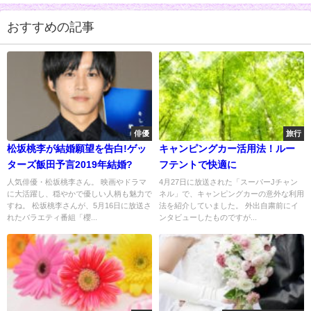
おすすめの記事
俳優
旅行
松坂桃李が結婚願望を告白!ゲッ
キャンピングカー活用法！ルー
ターズ飯田予言2019年結婚?
フテントで快適に
人気俳優・松坂桃李さん。 映画やドラマ
4月27日に放送された「スーパーJチャン
に大活躍し、穏やかで優しい人柄も魅力で
ネル」で、キャンピングカーの意外な利用
すね。 松坂桃李さんが、5月16日に放送さ
法を紹介していました。 外出自粛前にイ
れたバラエティ番組「櫻...
ンタビューしたものですが...