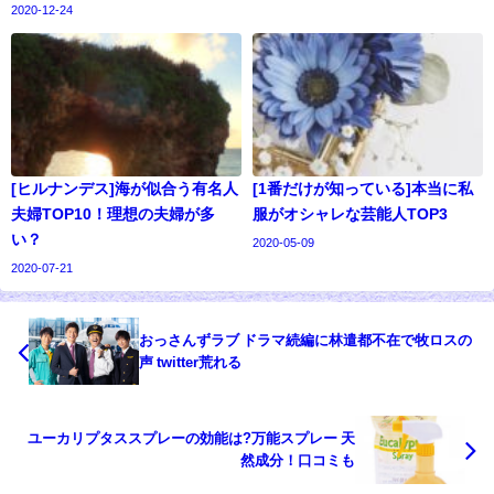
2020-12-24
[ヒルナンデス]海が似合う有名人
[1番だけが知っている]本当に私
夫婦TOP10！理想の夫婦が多
服がオシャレな芸能人TOP3
い？
2020-05-09
2020-07-21
おっさんずラブ ドラマ続編に林遣都不在で牧ロスの
声 twitter荒れる
ユーカリプタススプレーの効能は?万能スプレー 天
然成分！口コミも