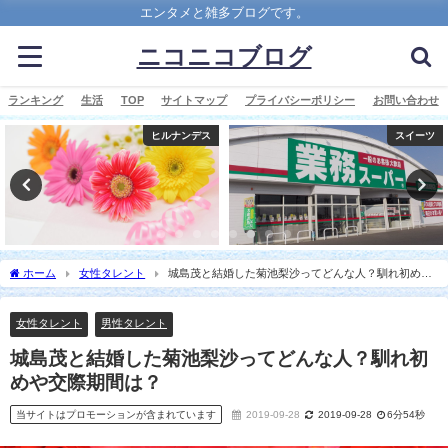
エンタメと雑多ブログです。
ニコニコブログ
ランキング
生活
TOP
サイトマップ
プライバシーポリシー
お問い合わせ
ヒルナンデス
スイーツ
ホーム
女性タレント
城島茂と結婚した菊池梨沙ってどんな人？馴れ初めや
交際期間は？
女性タレント
男性タレント
城島茂と結婚した菊池梨沙ってどんな人？馴れ初
めや交際期間は？
当サイトはプロモーションが含まれています
2019-09-28
2019-09-28
6分54秒