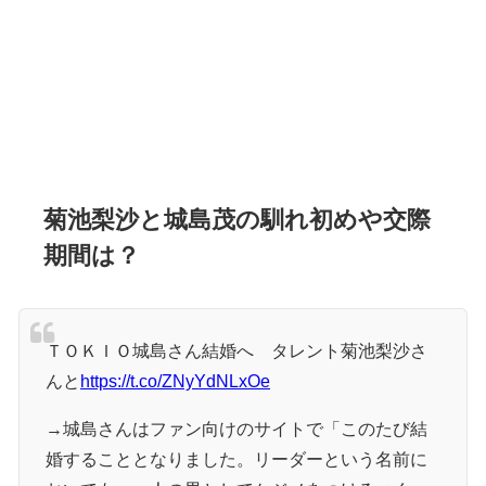
菊池梨沙と城島茂の馴れ初めや交際
期間は？
ＴＯＫＩＯ城島さん結婚へ タレント菊池梨沙さ
んと
https://t.co/ZNyYdNLxOe
→城島さんはファン向けのサイトで「このたび結
婚することとなりました。リーダーという名前に