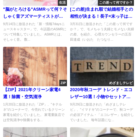
生活
この差って何ですか？
"脳がとろける"ASMRって何？そ
[この差]生まれ順で結婚相手との
しゃく音アズマーティストが話
相性が決まる！長子×末っ子は最
題！
悪？
9月14日に放送された「新・情報7daysニ
3月31日に放送された「この差って何です
ュースキャスター」で、今話題のASMRに
か？」で、モメちゃう夫婦とモメない夫婦
ついて特集していました。 ASMRとは、
の差、を紹介。 心理カウンセラーの五百
そしゃく音。 数...
田達成（いおた たつなり...
ZIP
めざましテレビ
【ZIP】2021年クリーン家電4
2020年秋コーデ トレンド・エコ
選！除菌・空気清浄
レザー10選！小物やセットアッ
プも
1月20日に放送された「ZIP」、”キテル
9月29日に放送された「めざましテレ
ネ”のコーナーで、今売れているクリーン
ビ」、”イマドキ”のコーナーで、秋コーデ
家電を紹介していました。 家電量販店で
の必須アイテム・「エコレザー」を紹介し
は空気清浄や除菌をする...
ていました。 毎年話題にな...