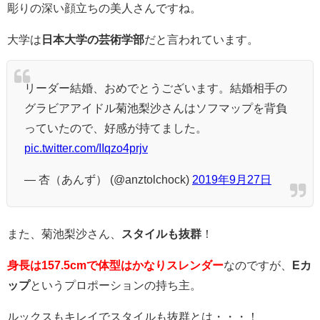
彫りの深い顔立ちの美人さんですね。
大学は
日本大学の芸術学部
だと言われています。
リーダー結婚、おめでとうございます。結婚相手の
グラビアアイドル菊池梨沙さんはソフマップを背負
っていたので、好感が持てました。
pic.twitter.com/IIqzo4prjv
— 杏（あんず） (@anztolchock)
2019年9月27日
また、菊池梨沙さん、
スタイルも抜群
！
身長は157.5cmで体型はかなりスレンダー
なのですが、
Eカ
ップ
というプロポーションの持ち主。
ルックスもキレイでスタイルも抜群とは・・・！