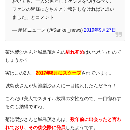
おいても、一人の男としてケジメをつけるべく、
ファンの皆様にきちんとご報告しなければと思い
ました」とコメント
— 産経ニュース (@Sankei_news)
2019年9月27日
菊池梨沙さんと城島茂さんの
馴れ初め
はいつだったので
しょうか？
実はこの2人、
2017年6月にスクープ
されています。
城島茂さんが菊池梨沙さんに一目惚れしたんだそう！
これだけ美人でスタイル抜群の女性なので、一目惚れす
るのも納得ですね。
菊池梨沙さんと城島茂さんは、
数年前に出会ったと言わ
れており、その後交際に発展
したようです。