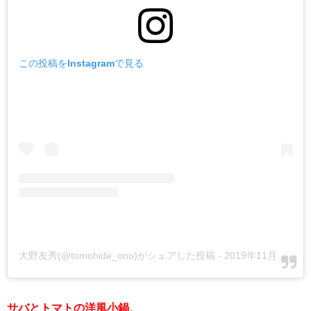
この投稿をInstagramで見る
大野友秀(@tomohide_ono)がシェアした投稿
-
2019年11月月20日午前1時41分PST
サバとトマトの洋風小鍋
。