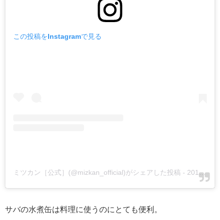
この投稿をInstagramで見る
ミツカン［公式］(@mizkan_official)がシェアした投稿
-
2019年 4月月8日午後11時11分PDT
サバの水煮缶は料理に使うのにとても便利。