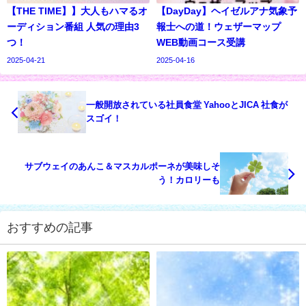
【THE TIME】】大人もハマるオ
【DayDay】ヘイゼルアナ気象予
ーディション番組 人気の理由3
報士への道！ウェザーマップ
つ！
WEB動画コース受講
2025-04-21
2025-04-16
一般開放されている社員食堂 YahooとJICA 社食が
スゴイ！
サブウェイのあんこ＆マスカルポーネが美味しそ
う！カロリーも
おすすめの記事