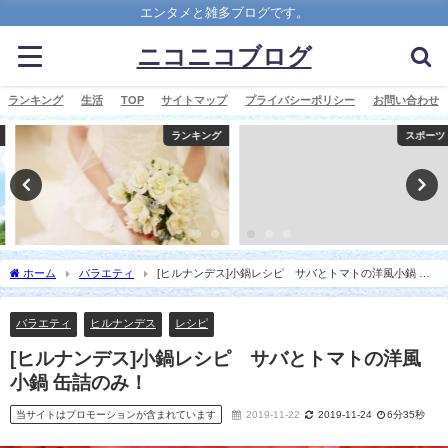
エンタメと雑多ブログです。
ニコニコブログ
ランキング
生活
TOP
サイトマップ
プライバシーポリシー
お問い合わせ
ランキング
スポーツ
ホーム
バラエティ
[ヒルナンデス]小鍋レシピ サバとトマトの洋風小鍋 缶
詰のみ！
バラエティ
ヒルナンデス
レシピ
[ヒルナンデス]小鍋レシピ サバとトマトの洋風
小鍋 缶詰のみ！
当サイトはプロモーションが含まれています
2019-11-22
2019-11-24
6分35秒