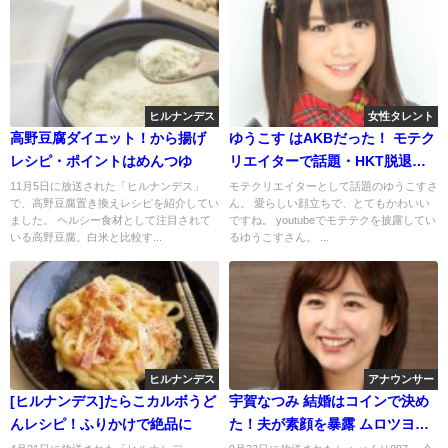
ヒルナンデス
女性タレント
高野豆腐ダイエット！から揚げ
ゆうこす はAKBだった！ モテク
レシピ・ポイントはめんつゆ
リエイターで話題・HKT脱退理
由は？
11月5日に放送された「ヒルナンデス」
モテクリエイターとして話題のゆうこすさ
で、高野豆腐置き換えレシピを紹介してい
ん。 愛らしい顔立ちで、とてもかわいい
ました。 ヘルシー食材として注目されて
ですね。 youtubeでモテテクを披露してい
いる高野豆腐。白米と比較す...
るゆうこすさん。 ...
ヒルナンデス
アナウンサー
[ヒルナンデス]たらこカルボうど
宇賀なつみ 結婚はコインで決め
んレシピ！ふりかけで絶品に
た！夫が素顔を暴露 ムロツヨシ
も