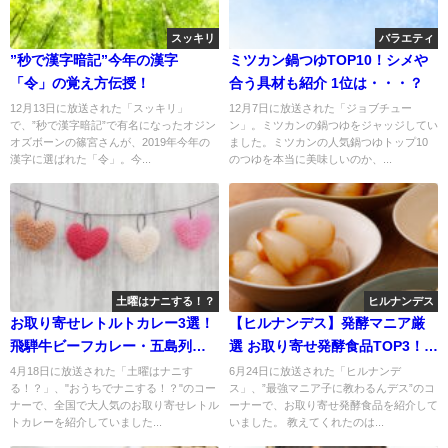
スッキリ
バラエティ
”秒で漢字暗記”今年の漢字
ミツカン鍋つゆTOP10！シメや
「令」の覚え方伝授！
合う具材も紹介 1位は・・・？
12月13日に放送された「スッキリ」
12月7日に放送された「ジョブチュー
で、”秒で漢字暗記”で有名になったオジン
ン」。ミツカンの鍋つゆをジャッジしてい
オズボーンの篠宮さんが、2019年今年の
ました。ミツカンの人気鍋つゆトップ10
漢字に選ばれた「令」。今...
のつゆを本当に美味しいのか、...
土曜はナニする！？
ヒルナンデス
お取り寄せレトルトカレー3選！
【ヒルナンデス】発酵マニア厳
飛騨牛ビーフカレー・五島列島
選 お取り寄せ発酵食品TOP3！腸
カレー
活最強
4月18日に放送された「土曜はナニす
6月24日に放送された「ヒルナンデ
る！？」、"おうちでナニする！？"のコー
ス」、”最強マニア子に教わるんデス”のコ
ナーで、全国で大人気のお取り寄せレトル
ーナーで、お取り寄せ発酵食品を紹介して
トカレーを紹介していました...
いました。 教えてくれたのは...