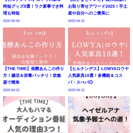
時短グッズ9選！ラク家事でき料
お取り寄せアワード2025！手土
理も時短
産や自分へのご褒美に
2025-05-09
2025-04-22
【THE TIME】発酵あんこの作り
【ヒルナンデス】LOWYAロウヤ
方！腸活＆栄養バッチリ！炊飯
人気家具10選！多機能＆コス
器で簡単
パ・スぺパ◎
2025-04-22
2025-04-22