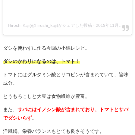
Hiroshi Kaji(@hiroshi_kaji)がシェアした投稿
-
2019年11月月20日午後5時40分PST
ダシを使わずに作る今回の小鍋レシピ。
ダシのかわりになるのは、トマト！
トマトにはグルタミン酸とリコピンが含まれていて、旨味
成分。
とうもろこしと大豆は食物繊維が豊富。
また、
サバにはイノシン酸が含まれており、トマトとサバ
でダシいらず
。
洋風鍋、栄養バランスもとても良さそうです。